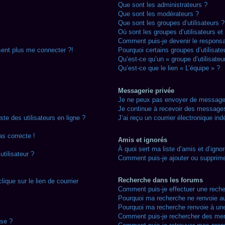
Que sont les administrateurs ?
Que sont les modérateurs ?
Que sont les groupes d’utilisateurs ?
Où sont les groupes d’utilisateurs e
Comment puis-je devenir le responsab
sent plus me connecter ?!
Pourquoi certains groupes d’utilisat
Qu’est-ce qu’un « groupe d’utilisateu
Qu’est-ce que le lien « L’équipe » ?
Messagerie privée
Je ne peux pas envoyer de messages
Je continue à recevoir des messages 
te des utilisateurs en ligne ?
J’ai reçu un courrier électronique ind
as correcte !
Amis et ignorés
À quoi sert ma liste d’amis et d’igno
tilisateur ?
Comment puis-je ajouter ou supprimer
Recherche dans les forums
ique sur le lien de courrier
Comment puis-je effectuer une rech
Pourquoi ma recherche ne renvoie au
Pourquoi ma recherche renvoie à un
Comment puis-je rechercher des me
nse ?