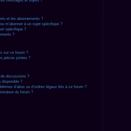
res messages et sujets ?
voris et les abonnements ?
ou m’abonner à un sujet spécifique ?
um spécifique ?
ements ?
es sur ce forum ?
s pièces jointes ?
 de discussions ?
s disponible ?
oblèmes d’abus ou d’ordres légaux liés à ce forum ?
strateur du forum ?