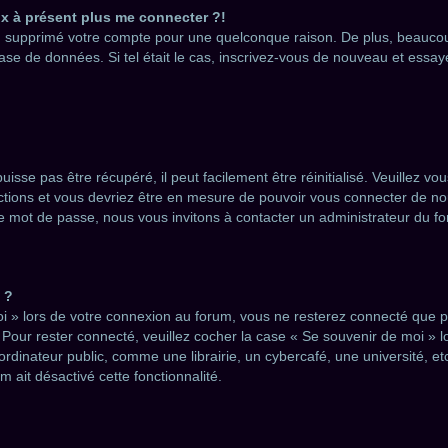
ux à présent plus me connecter ?!
é ou supprimé votre compte pour une quelconque raison. De plus, beauc
eur base de données. Si tel était le cas, inscrivez-vous de nouveau et ess
sse pas être récupéré, il peut facilement être réinitialisé. Veuillez vo
uctions et vous devriez être en mesure de pouvoir vous connecter de 
re mot de passe, nous vous invitons à contacter un administrateur du f
 ?
i » lors de votre connexion au forum, vous ne resterez connecté que po
. Pour rester connecté, veuillez cocher la case « Se souvenir de moi » 
nateur public, comme une librairie, un cybercafé, une université, etc.
m ait désactivé cette fonctionnalité.