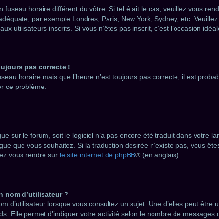
un fuseau horaire différent du vôtre. Si tel était le cas, veuillez vous re
e adéquate, par exemple Londres, Paris, New York, Sydney, etc. Veuille
 utilisateurs inscrits. Si vous n’êtes pas inscrit, c’est l’occasion idéale
oujours pas correcte !
useau horaire mais que l’heure n’est toujours pas correcte, il est probab
er ce problème.
angue sur le forum, soit le logiciel n’a pas encore été traduit dans votr
 langue que vous souhaitez. Si la traduction désirée n’existe pas, vous ê
llez vous rendre sur
le site internet de phpBB
® (en anglais).
n nom d’utilisateur ?
m d’utilisateur lorsque vous consultez un sujet. Une d’elles peut être
ds. Elle permet d’indiquer votre activité selon le nombre de messages 