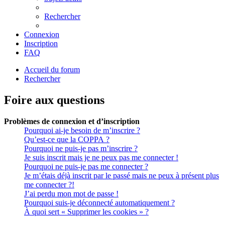
Rechercher
Connexion
Inscription
FAQ
Accueil du forum
Rechercher
Foire aux questions
Problèmes de connexion et d’inscription
Pourquoi ai-je besoin de m’inscrire ?
Qu’est-ce que la COPPA ?
Pourquoi ne puis-je pas m’inscrire ?
Je suis inscrit mais je ne peux pas me connecter !
Pourquoi ne puis-je pas me connecter ?
Je m’étais déjà inscrit par le passé mais ne peux à présent plus
me connecter ?!
J’ai perdu mon mot de passe !
Pourquoi suis-je déconnecté automatiquement ?
À quoi sert « Supprimer les cookies » ?