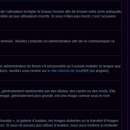
 de l’utilisateur et régler le fuseau horaire afin de trouver votre zone adéquate,
e qu’aux utilisateurs inscrits. Si vous n’êtes pas inscrit, c’est l’occasion
it erronée. Veuillez contacter un administrateur afin de lui communiquer ce
n administrateur du forum s’il est possible qu’il puisse installer la langue que
tions, veuillez vous rendre sur
le site internet de phpBB
® (en anglais).
, généralement représentée par des étoiles, des carrés ou des ronds. Elle
utre image, généralement plus grande, est une image connue sous le nom
ravatar », la galerie d’avatars, les images distantes ou le transfert d’images
urs. Si vous ne pouvez pas utiliser d’avatars, nous vous invitons à contacter