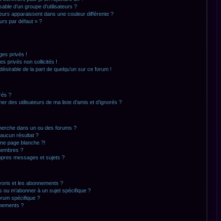
ble d’un groupe d’utilisateurs ?
teurs apparaissent dans une couleur différente ?
urs par défaut » ?
es privés !
 privés non sollicités !
ndésirable de la part de quelqu’un sur ce forum !
rés ?
r des utilisateurs de ma liste d’amis et d’ignorés ?
herche dans un ou des forums ?
aucun résultat ?
ne page blanche ?!
membres ?
opres messages et sujets ?
avoris et les abonnements ?
s ou m’abonner à un sujet spécifique ?
rum spécifique ?
nnements ?