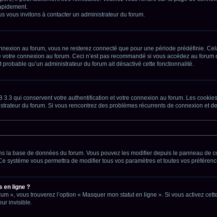
apidement.
us vous invitons à contacter un administrateur du forum.
nnexion au forum, vous ne resterez connecté que pour une période prédéfinie. Cela 
 de votre connexion au forum. Ceci n’est pas recommandé si vous accédez au forum d
est probable qu’un administrateur du forum ait désactivé cette fonctionnalité.
3.3 qui conservent votre authentification et votre connexion au forum. Les cookies
inistrateur du forum. Si vous rencontrez des problèmes récurrents de connexion et
dans la base de données du forum. Vous pouvez les modifier depuis le panneau de con
. Ce système vous permettra de modifier tous vos paramètres et toutes vos préférenc
 en ligne ?
rum », vous trouverez l’option « Masquer mon statut en ligne ». Si vous activez cet
r invisible.