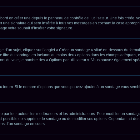
ord en créer une depuis le panneau de contrôle de l’utilisateur. Une fois créée, v
er une signature qui sera insérée à tous vos messages en cochant la case appropriée
sage votre souhait d’insérer votre signature.
’un sujet, cliquez sur l’onglet « Créer un sondage » situé en-dessous du formulaire
e titre du sondage en incluant au moins deux options dans les champs adéquats, c
lors du vote, le nombre des « Options par utilisateur ». Vous pouvez également spécif
du forum. Si le nombre d’options que vous pouvez ajouter à un sondage vous semble
ar leur auteur, les modérateurs et les administrateurs. Pour modifier un sondage
est possible de supprimer le sondage ou de modifier ses options. Cependant, si des
ons d’un sondage en cours.