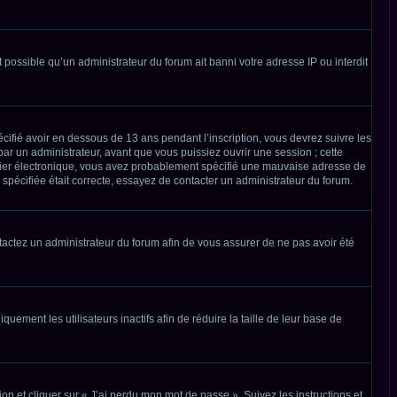
t possible qu’un administrateur du forum ait banni votre adresse IP ou interdit
écifié avoir en dessous de 13 ans pendant l’inscription, vous devrez suivre les
ar un administrateur, avant que vous puissiez ouvrir une session ; cette
ourrier électronique, vous avez probablement spécifié une mauvaise adresse de
z spécifiée était correcte, essayez de contacter un administrateur du forum.
ontactez un administrateur du forum afin de vous assurer de ne pas avoir été
ment les utilisateurs inactifs afin de réduire la taille de leur base de
on et cliquer sur « J’ai perdu mon mot de passe ». Suivez les instructions et