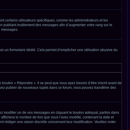
nt certains utilisateurs spécifiques, comme les administrateurs et les
en publiant inutilement des messages afin d’augmenter votre rang sur le
de messages.
depuis un formulaire dédié. Cela permet d’empêcher une utilisation abusive du
 bouton « Répondre ». Il se peut que vous ayez besoin d’être inscrit avant de
uvez publier de nouveaux sujets dans ce forum, vous pouvez transférer des
 modifier un de vos messages en cliquant le bouton adéquat, parfois dans
affichera le nombre de fois que vous l’avez modifié, contenant la date et
sent rédiger une raison discrète concernant leur modification. Veuillez noter