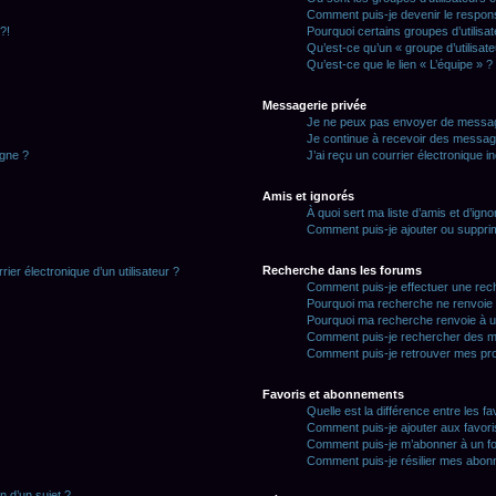
Comment puis-je devenir le responsa
?!
Pourquoi certains groupes d’utilisa
Qu’est-ce qu’un « groupe d’utilisate
Qu’est-ce que le lien « L’équipe » ?
Messagerie privée
Je ne peux pas envoyer de messag
Je continue à recevoir des messages
igne ?
J’ai reçu un courrier électronique i
Amis et ignorés
À quoi sert ma liste d’amis et d’igno
Comment puis-je ajouter ou supprime
Recherche dans les forums
ier électronique d’un utilisateur ?
Comment puis-je effectuer une rec
Pourquoi ma recherche ne renvoie 
Pourquoi ma recherche renvoie à u
Comment puis-je rechercher des 
Comment puis-je retrouver mes pr
Favoris et abonnements
Quelle est la différence entre les f
Comment puis-je ajouter aux favori
Comment puis-je m’abonner à un fo
Comment puis-je résilier mes abo
n d’un sujet ?