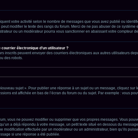
iquent votre activité selon le nombre de messages que vous avez publié ou identifie
 peut modifier le texte des rangs du forum. Merci de ne pas abuser de ce système 
istrateur ou un modérateur pourra vous sanctionner en abaissant votre compteur 
courrier électronique d’un utilisateur ?
sateurs inscrits peuvent envoyer des courriers électroniques aux autres utilisateurs 
ou des robots.
Nouveau sujet ». Pour publier une réponse à un sujet ou un message, cliquez sur le
ssions est affichée en bas de l’écran du forum ou du sujet. Par exemple : vous po
rum, vous ne pouvez modifier ou supprimer que vos propres messages. Vous pouvez
elqu’un a déjà répondu à votre message, un petit texte situé en dessous du message 
d’une modification effectuée par un modérateur ou un administrateur, bien qu’ils puis
ssage si une réponse a été publiée.