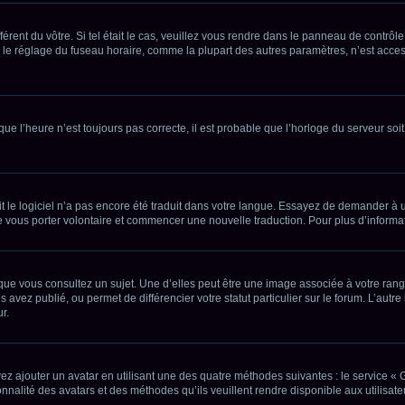
fférent du vôtre. Si tel était le cas, veuillez vous rendre dans le panneau de contrôle
e réglage du fuseau horaire, comme la plupart des autres paramètres, n’est accessibl
que l’heure n’est toujours pas correcte, il est probable que l’horloge du serveur so
oit le logiciel n’a pas encore été traduit dans votre langue. Essayez de demander à u
 de vous porter volontaire et commencer une nouvelle traduction. Pour plus d’informa
que vous consultez un sujet. Une d’elles peut être une image associée à votre rang
 avez publié, ou permet de différencier votre statut particulier sur le forum. L’a
r.
vez ajouter un avatar en utilisant une des quatre méthodes suivantes : le service « G
nnalité des avatars et des méthodes qu’ils veuillent rendre disponible aux utilisate