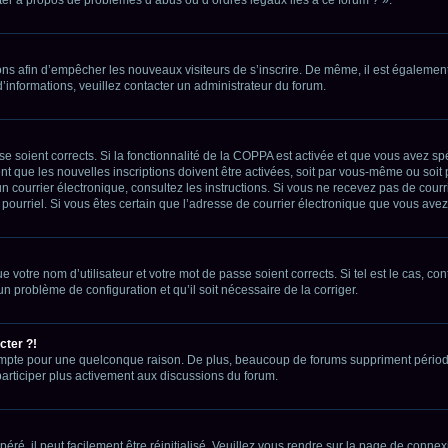
tions afin d’empêcher les nouveaux visiteurs de s’inscrire. De même, il est égalemen
 d’informations, veuillez contacter un administrateur du forum.
sse soient corrects. Si la fonctionnalité de la COPPA est activée et que vous avez sp
 que les nouvelles inscriptions doivent être activées, soit par vous-même ou soit p
çu un courrier électronique, consultez les instructions. Si vous ne recevez pas de c
ue pourriel. Si vous êtes certain que l’adresse de courrier électronique que vous ave
 votre nom d’utilisateur et votre mot de passe soient corrects. Si tel est le cas, c
 un problème de configuration et qu’il soit nécessaire de la corriger.
cter ?!
ompte pour une quelconque raison. De plus, beaucoup de forums suppriment périodique
participer plus activement aux discussions du forum.
é, il peut facilement être réinitialisé. Veuillez vous rendre sur la page de connexi