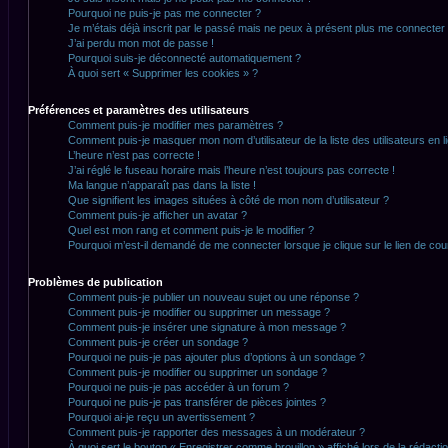
Pourquoi ne puis-je pas me connecter ?
Je m’étais déjà inscrit par le passé mais ne peux à présent plus me connecter 
J’ai perdu mon mot de passe !
Pourquoi suis-je déconnecté automatiquement ?
À quoi sert « Supprimer les cookies » ?
Préférences et paramètres des utilisateurs
Comment puis-je modifier mes paramètres ?
Comment puis-je masquer mon nom d’utilisateur de la liste des utilisateurs en l
L’heure n’est pas correcte !
J’ai réglé le fuseau horaire mais l’heure n’est toujours pas correcte !
Ma langue n’apparaît pas dans la liste !
Que signifient les images situées à côté de mon nom d’utilisateur ?
Comment puis-je afficher un avatar ?
Quel est mon rang et comment puis-je le modifier ?
Pourquoi m’est-il demandé de me connecter lorsque je clique sur le lien de courr
Problèmes de publication
Comment puis-je publier un nouveau sujet ou une réponse ?
Comment puis-je modifier ou supprimer un message ?
Comment puis-je insérer une signature à mon message ?
Comment puis-je créer un sondage ?
Pourquoi ne puis-je pas ajouter plus d’options à un sondage ?
Comment puis-je modifier ou supprimer un sondage ?
Pourquoi ne puis-je pas accéder à un forum ?
Pourquoi ne puis-je pas transférer de pièces jointes ?
Pourquoi ai-je reçu un avertissement ?
Comment puis-je rapporter des messages à un modérateur ?
À quoi sert le bouton « Enregistrer comme brouillon » affiché lors de la rédactio