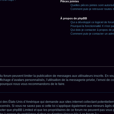
Pièces jointes
Quelles pièces jointes sont autoris
Comment puis-je retrouver toutes m
À propos de phpBB
Qui a développé ce logiciel de for
Pourquoi la fonctionnalité X n’est p
Qui dois-je contacter à propos de 
Comment puis-je contacter un admi
 du forum peuvent limiter la publication de messages aux utilisateurs inscrits. En v
ffichage d’avatars personnalisés, l’utilisation de la messagerie privée, l’envoi de c
’est pourquoi nous vous recommandons de le faire.
oi des États-Unis d’Amérique qui demande aux sites internet collectant potentiell
cernés. Si vous ne savez pas si cette loi s’applique également aux mineurs âgés d
 noter que phpBB Limited et que les propriétaires de ce forum ne peuvent pas vous p
cter à propos de problèmes d’abus ou d’ordres légaux liés à ce forum ? ».