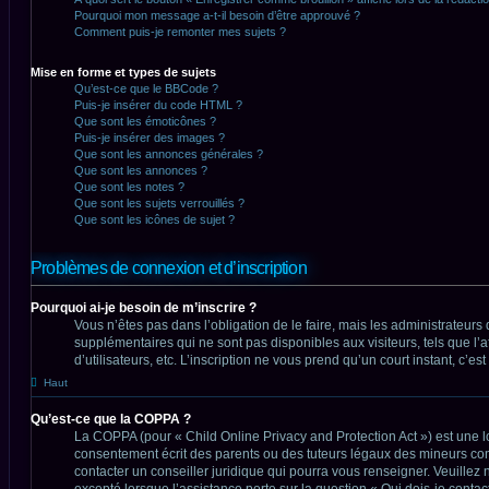
Pourquoi mon message a-t-il besoin d’être approuvé ?
Comment puis-je remonter mes sujets ?
Mise en forme et types de sujets
Qu’est-ce que le BBCode ?
Puis-je insérer du code HTML ?
Que sont les émoticônes ?
Puis-je insérer des images ?
Que sont les annonces générales ?
Que sont les annonces ?
Que sont les notes ?
Que sont les sujets verrouillés ?
Que sont les icônes de sujet ?
Problèmes de connexion et d’inscription
Pourquoi ai-je besoin de m’inscrire ?
Vous n’êtes pas dans l’obligation de le faire, mais les administrateurs
supplémentaires qui ne sont pas disponibles aux visiteurs, tels que l’a
d’utilisateurs, etc. L’inscription ne vous prend qu’un court instant, c
Haut
Qu’est-ce que la COPPA ?
La COPPA (pour « Child Online Privacy and Protection Act ») est une l
consentement écrit des parents ou des tuteurs légaux des mineurs con
contacter un conseiller juridique qui pourra vous renseigner. Veuillez
excepté lorsque l’assistance porte sur la question « Qui dois-je conta