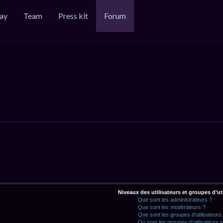
ay
Team
Press kit
Forum
Niveaux des utilisateurs et groupes d’ut
Que sont les administrateurs ?
Que sont les modérateurs ?
Que sont les groupes d’utilisateurs
Où sont les groupes d’utilisateurs 