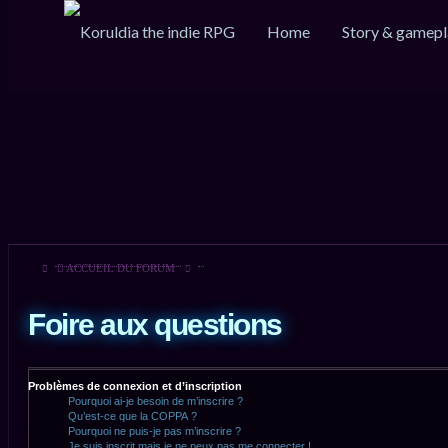
Home
Story & gamepl
ACCUEIL DU FORUM
Foire aux questions
Problèmes de connexion et d’inscription
Pourquoi ai-je besoin de m’inscrire ?
Qu’est-ce que la COPPA ?
Pourquoi ne puis-je pas m’inscrire ?
Je suis inscrit mais je ne peux pas me connecter !