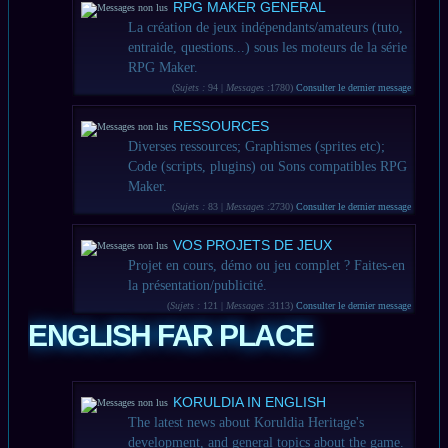
RPG MAKER GENERAL
La création de jeux indépendants/amateurs (tuto,
entraide, questions...) sous les moteurs de la série
RPG Maker.
(
Sujets :
94 |
Messages :
1780)
Consulter le dernier message
RESSOURCES
Diverses ressources; Graphismes (sprites etc);
Code (scripts, plugins) ou Sons compatibles RPG
Maker.
(
Sujets :
83 |
Messages :
2730)
Consulter le dernier message
VOS PROJETS DE JEUX
Projet en cours, démo ou jeu complet ? Faites-en
la présentation/publicité.
(
Sujets :
121 |
Messages :
3113)
Consulter le dernier message
ENGLISH FAR PLACE
KORULDIA IN ENGLISH
The latest news about Koruldia Heritage's
development, and general topics about the game.