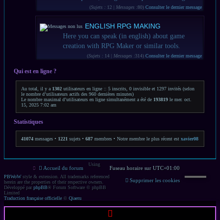
(
Sujets :
12 |
Messages :
80)
Consulter le dernier message
ENGLISH RPG MAKING
Here you can speak (in english) about game
creation with RPG Maker or similar tools.
(
Sujets :
14 |
Messages :
314)
Consulter le dernier message
Qui est en ligne ?
Au total, il y a
1302
utilisateurs en ligne :: 5 inscrits, 0 invisible et 1297 invités (selon
le nombre d’utilisateurs actifs des 960 dernières minutes)
Le nombre maximal d’utilisateurs en ligne simultanément a été de
193819
le mer. oct.
15, 2025 7:02 am
Statistiques
41074
messages •
1221
sujets •
687
membres • Notre membre le plus récent est
xavier08
Using
Accueil du forum
Fuseau horaire sur
UTC+01:00
PBWoW
style & extension. All trademarks referenced
Supprimer les cookies
herein are the properties of their respective owners.
Développé par
phpBB
® Forum Software © phpBB
Limited
Traduction française officielle
©
Qiaeru