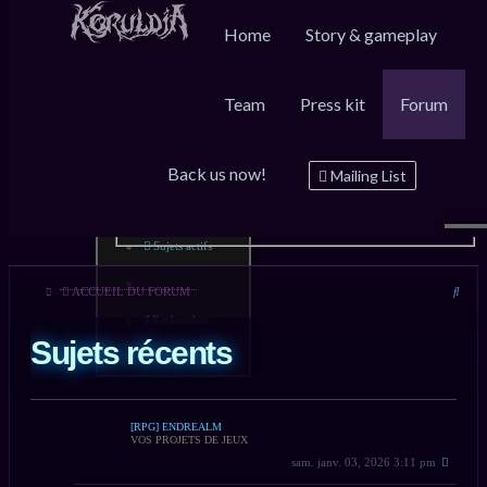
Home
Story & gameplay
Team
Press kit
Forum
Raccourcis
FAQ
Inscription
Connexion
Back us now!
Messages non lus
Mailing List
Sujets sans réponse
Sujets actifs
Rech
ACCUEIL DU FORUM
Rechercher
Sujets récents
[RPG] ENDREALM
VOS PROJETS DE JEUX
sam. janv. 03, 2026 3:11 pm