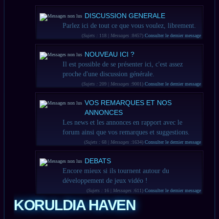
DISCUSSION GENERALE
Parlez ici de tout ce que vous voulez, librement.
(
Sujets :
118 |
Messages :
8457)
Consulter le dernier message
NOUVEAU ICI ?
Il est possible de se présenter ici, c'est assez
proche d'une discussion générale.
(
Sujets :
209 |
Messages :
9001)
Consulter le dernier message
VOS REMARQUES ET NOS
ANNONCES
Les news et les annonces en rapport avec le
forum ainsi que vos remarques et suggestions.
(
Sujets :
68 |
Messages :
1634)
Consulter le dernier message
DEBATS
Encore mieux si ils tournent autour du
développement de jeux vidéo !
(
Sujets :
16 |
Messages :
611)
Consulter le dernier message
KORULDIA HAVEN