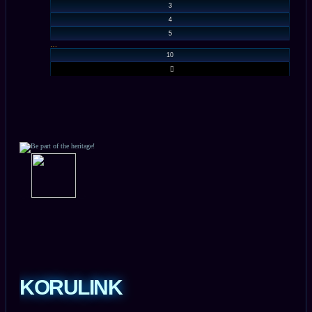
3
4
5
…
10
SUIVANT
-_-
-
-
-
-_-
KORULINK