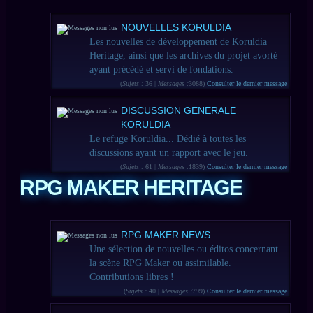
NOUVELLES KORULDIA
Les nouvelles de développement de Koruldia
Heritage, ainsi que les archives du projet avorté
ayant précédé et servi de fondations.
(
Sujets :
36 |
Messages :
3088)
Consulter le dernier message
DISCUSSION GENERALE
KORULDIA
Le refuge Koruldia... Dédié à toutes les
discussions ayant un rapport avec le jeu.
(
Sujets :
61 |
Messages :
1839)
Consulter le dernier message
RPG MAKER HERITAGE
RPG MAKER NEWS
Une sélection de nouvelles ou éditos concernant
la scène RPG Maker ou assimilable.
Contributions libres !
(
Sujets :
40 |
Messages :
799)
Consulter le dernier message