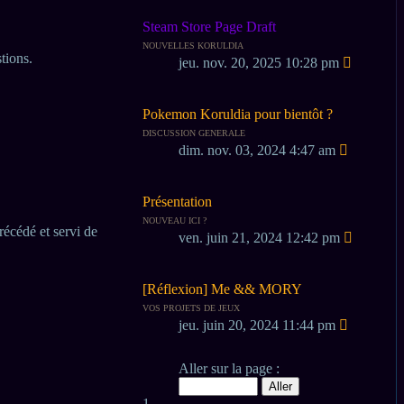
Steam Store Page Draft
NOUVELLES KORULDIA
tions.
jeu. nov. 20, 2025 10:28 pm
Pokemon Koruldia pour bientôt ?
DISCUSSION GENERALE
dim. nov. 03, 2024 4:47 am
Présentation
NOUVEAU ICI ?
récédé et servi de
ven. juin 21, 2024 12:42 pm
[Réflexion] Me && MORY
VOS PROJETS DE JEUX
jeu. juin 20, 2024 11:44 pm
Page
Aller sur la page :
1
sur
1