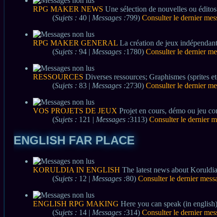
RPG MAKER NEWS
Une sélection de nouvelles ou éditos
(
Sujets :
40 |
Messages :
799)
Consulter le dernier me
RPG MAKER GENERAL
La création de jeux indépendants
(
Sujets :
94 |
Messages :
1780)
Consulter le dernier m
RESSOURCES
Diverses ressources; Graphismes (sprites e
(
Sujets :
83 |
Messages :
2730)
Consulter le dernier m
VOS PROJETS DE JEUX
Projet en cours, démo ou jeu com
(
Sujets :
121 |
Messages :
3113)
Consulter le dernier 
ENGLISH FAR PLACE
KORULDIA IN ENGLISH
The latest news about Koruldia
(
Sujets :
12 |
Messages :
80)
Consulter le dernier mess
ENGLISH RPG MAKING
Here you can speak (in english
(
Sujets :
14 |
Messages :
314)
Consulter le dernier me