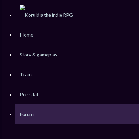
Home
Story & gameplay
Team
KoruLink
Press kit
Dev-Forum Koruldia Heritage / RPG Making.
Accéder au contenu
Forum
Raccourcis