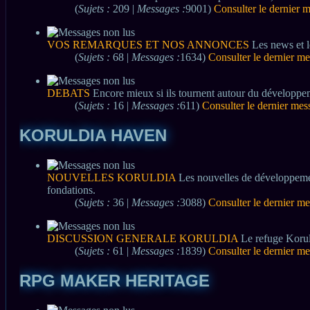
(
Sujets :
209 |
Messages :
9001)
Consulter le dernier 
VOS REMARQUES ET NOS ANNONCES
Les news et l
(
Sujets :
68 |
Messages :
1634)
Consulter le dernier m
DEBATS
Encore mieux si ils tournent autour du développe
(
Sujets :
16 |
Messages :
611)
Consulter le dernier mes
KORULDIA HAVEN
NOUVELLES KORULDIA
Les nouvelles de développement
fondations.
(
Sujets :
36 |
Messages :
3088)
Consulter le dernier m
DISCUSSION GENERALE KORULDIA
Le refuge Koruld
(
Sujets :
61 |
Messages :
1839)
Consulter le dernier m
RPG MAKER HERITAGE