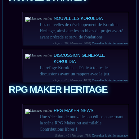
NOUVELLES KORULDIA
Les nouvelles de développement de Koruldia
Heritage, ainsi que les archives du projet avorté
ayant précédé et servi de fondations.
(
Sujets :
36 |
Messages :
3088)
Consulter le dernier message
DISCUSSION GENERALE
KORULDIA
Le refuge Koruldia... Dédié à toutes les
discussions ayant un rapport avec le jeu.
(
Sujets :
61 |
Messages :
1839)
Consulter le dernier message
RPG MAKER HERITAGE
RPG MAKER NEWS
Une sélection de nouvelles ou éditos concernant
la scène RPG Maker ou assimilable.
Contributions libres !
(
Sujets :
40 |
Messages :
799)
Consulter le dernier message