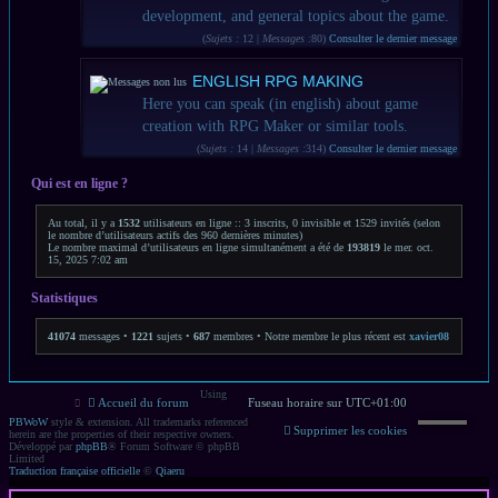
development, and general topics about the game.
(
Sujets :
12 |
Messages :
80)
Consulter le dernier message
ENGLISH RPG MAKING
Here you can speak (in english) about game
creation with RPG Maker or similar tools.
(
Sujets :
14 |
Messages :
314)
Consulter le dernier message
Qui est en ligne ?
Au total, il y a
1532
utilisateurs en ligne :: 3 inscrits, 0 invisible et 1529 invités (selon
le nombre d’utilisateurs actifs des 960 dernières minutes)
Le nombre maximal d’utilisateurs en ligne simultanément a été de
193819
le mer. oct.
15, 2025 7:02 am
Statistiques
41074
messages •
1221
sujets •
687
membres • Notre membre le plus récent est
xavier08
Using
Accueil du forum
Fuseau horaire sur
UTC+01:00
PBWoW
style & extension. All trademarks referenced
Supprimer les cookies
herein are the properties of their respective owners.
Développé par
phpBB
® Forum Software © phpBB
Limited
Traduction française officielle
©
Qiaeru