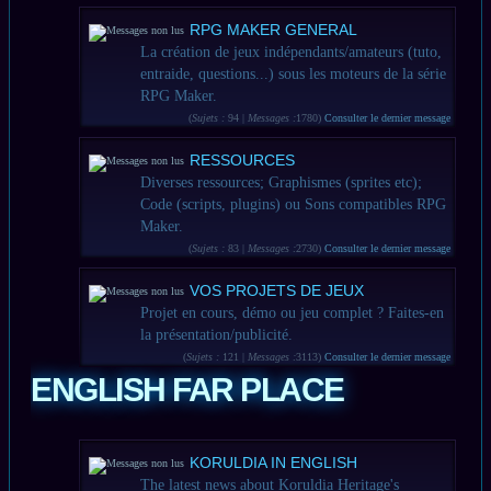
RPG MAKER GENERAL
La création de jeux indépendants/amateurs (tuto,
entraide, questions...) sous les moteurs de la série
RPG Maker.
(
Sujets :
94 |
Messages :
1780)
Consulter le dernier message
RESSOURCES
Diverses ressources; Graphismes (sprites etc);
Code (scripts, plugins) ou Sons compatibles RPG
Maker.
(
Sujets :
83 |
Messages :
2730)
Consulter le dernier message
VOS PROJETS DE JEUX
Projet en cours, démo ou jeu complet ? Faites-en
la présentation/publicité.
(
Sujets :
121 |
Messages :
3113)
Consulter le dernier message
ENGLISH FAR PLACE
KORULDIA IN ENGLISH
The latest news about Koruldia Heritage's