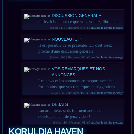
DISCUSSION GENERALE
Parlez ici de tout ce que vous voulez, librement.
(
Sujets :
118 |
Messages :
8457)
Consulter le dernier message
NOUVEAU ICI ?
Il est possible de se présenter ici, c'est assez
proche d'une discussion générale.
(
Sujets :
209 |
Messages :
9001)
Consulter le dernier message
VOS REMARQUES ET NOS
ANNONCES
Les news et les annonces en rapport avec le
forum ainsi que vos remarques et suggestions.
(
Sujets :
68 |
Messages :
1634)
Consulter le dernier message
DEBATS
Encore mieux si ils tournent autour du
développement de jeux vidéo !
(
Sujets :
16 |
Messages :
611)
Consulter le dernier message
KORULDIA HAVEN