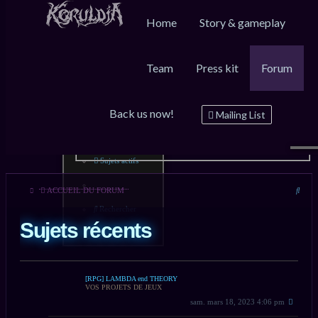
Home
Story & gameplay
Team
Press kit
Forum
Raccourcis
FAQ
Inscription
Connexion
Back us now!
Messages non lus
Mailing List
Sujets sans réponse
Sujets actifs
Rech
ACCUEIL DU FORUM
Rechercher
Sujets récents
[RPG] LAMBDA end THEORY
VOS PROJETS DE JEUX
sam. mars 18, 2023 4:06 pm