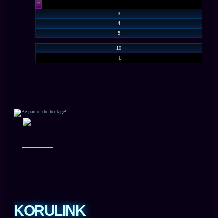
2
3
4
5
…
10
SUIVANT
-_-
-
-
-
-_-
KORULINK