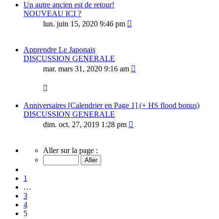
Un autre ancien est de retour!
NOUVEAU ICI ?
lun. juin 15, 2020 9:46 pm
Apprendre Le Japonais
DISCUSSION GENERALE
mar. mars 31, 2020 9:16 am
Anniversaires [Calendrier en Page 1] (+ HS flood bonus)
DISCUSSION GENERALE
dim. oct. 27, 2019 1:28 pm
Page
Aller sur la page :
5
sur
Précédent
10
1
…
3
4
5