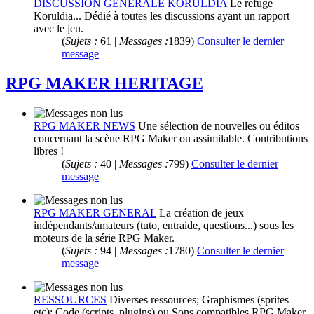
DISCUSSION GENERALE KORULDIA
Le refuge
Koruldia... Dédié à toutes les discussions ayant un rapport
avec le jeu.
(
Sujets :
61 |
Messages :
1839)
Consulter le dernier
message
RPG MAKER HERITAGE
RPG MAKER NEWS
Une sélection de nouvelles ou éditos
concernant la scène RPG Maker ou assimilable. Contributions
libres !
(
Sujets :
40 |
Messages :
799)
Consulter le dernier
message
RPG MAKER GENERAL
La création de jeux
indépendants/amateurs (tuto, entraide, questions...) sous les
moteurs de la série RPG Maker.
(
Sujets :
94 |
Messages :
1780)
Consulter le dernier
message
RESSOURCES
Diverses ressources; Graphismes (sprites
etc); Code (scripts, plugins) ou Sons compatibles RPG Maker.