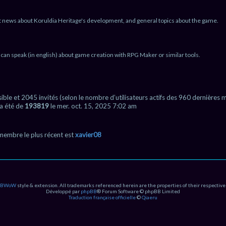
t news about Koruldia Heritage's development, and general topics about the game.
can speak (in english) about game creation with RPG Maker or similar tools.
nvisible et 2045 invités (selon le nombre d’utilisateurs actifs des 960 dernières 
 a été de
193819
le mer. oct. 15, 2025 7:02 am
embre le plus récent est
xavier08
PBWoW
style & extension. All trademarks referenced herein are the properties of their respective
Développé par
phpBB
® Forum Software © phpBB Limited
Traduction française officielle
©
Qiaeru