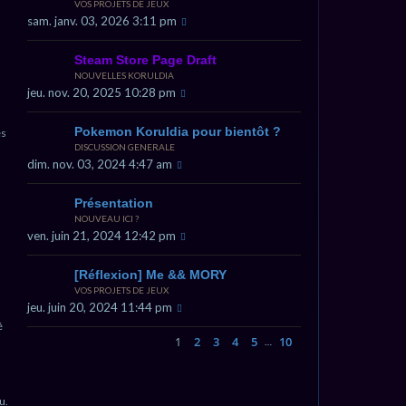
VOS PROJETS DE JEUX
sam. janv. 03, 2026 3:11 pm
Steam Store Page Draft
NOUVELLES KORULDIA
jeu. nov. 20, 2025 10:28 pm
Pokemon Koruldia pour bientôt ?
es
DISCUSSION GENERALE
dim. nov. 03, 2024 4:47 am
Présentation
NOUVEAU ICI ?
ven. juin 21, 2024 12:42 pm
[Réflexion] Me && MORY
VOS PROJETS DE JEUX
jeu. juin 20, 2024 11:44 pm
é
1
2
3
4
5
10
…
Page
1
sur
10
Suivant
u.