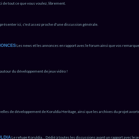
ici de tout ce que vous voulez, librement.
e présenter ici, c'est assez proche d'une discussion générale.
NONCES
Les news et les annonces en rapport avec le forum ainsi que vos remarqu
t autour du développement de jeux vidéo !
elles de développement de Koruldia Heritage, ainsi que les archives du projet avort
LDIA
Le refuge Koruldia... Dédié à toutes les discussions ayant un rapport avec le je