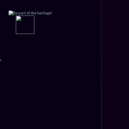
-_-
-
-
-
-_-
s
a