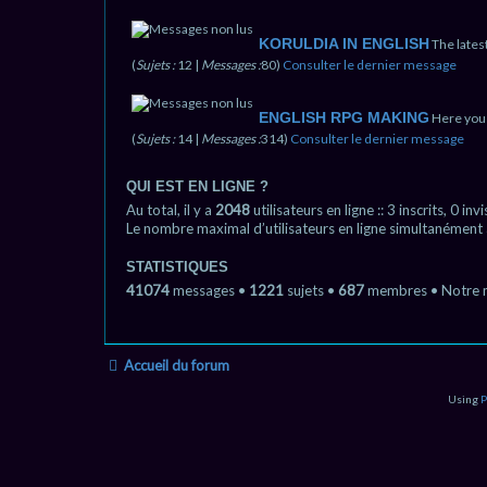
KORULDIA IN ENGLISH
The lates
(
Sujets :
12 |
Messages :
80)
Consulter le dernier message
ENGLISH RPG MAKING
Here you 
(
Sujets :
14 |
Messages :
314)
Consulter le dernier message
QUI EST EN LIGNE ?
Au total, il y a
2048
utilisateurs en ligne :: 3 inscrits, 0 i
Le nombre maximal d’utilisateurs en ligne simultanément
STATISTIQUES
41074
messages •
1221
sujets •
687
membres • Notre m
Accueil du forum
Using