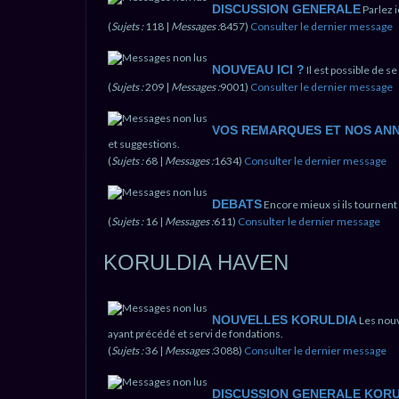
DISCUSSION GENERALE
Parlez 
(
Sujets :
118 |
Messages :
8457)
Consulter le dernier message
NOUVEAU ICI ?
Il est possible de s
(
Sujets :
209 |
Messages :
9001)
Consulter le dernier message
VOS REMARQUES ET NOS AN
et suggestions.
(
Sujets :
68 |
Messages :
1634)
Consulter le dernier message
DEBATS
Encore mieux si ils tournen
(
Sujets :
16 |
Messages :
611)
Consulter le dernier message
KORULDIA HAVEN
NOUVELLES KORULDIA
Les nouv
ayant précédé et servi de fondations.
(
Sujets :
36 |
Messages :
3088)
Consulter le dernier message
DISCUSSION GENERALE KORU