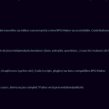
de nouvelles ou éditos concernant la scène RPG Maker ou assimilable. Contribution
on de jeux indépendants/amateurs (tuto, entraide, questions...) sous les moteurs de l
 Graphismes (sprites etc); Code (scripts, plugins) ou Sons compatibles RPG Maker.
n cours, démo ou jeu complet ? Faites-en la présentation/publicité.