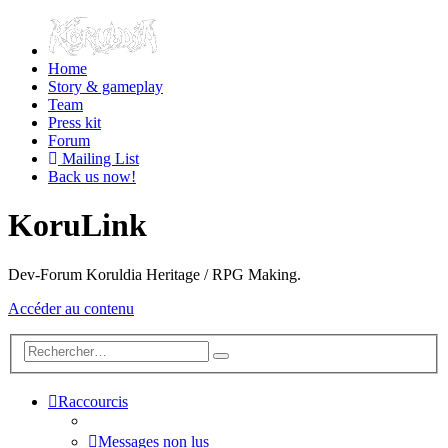
Home
Story & gameplay
Team
Press kit
Forum
Mailing List
Back us now!
KoruLink
Dev-Forum Koruldia Heritage / RPG Making.
Accéder au contenu
Raccourcis
Messages non lus