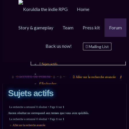
Home
Raccourcis
FAQ
Inscription
Connexion
Story & gameplay
Team
Press kit
Forum
Messages non lus
Back us now!
Mailing List
Sujets sans réponse
Sujets actifs
Rech
ACCUEIL DU FORUM
Aller sur la recherche avancée
Rechercher
Sujets actifs
La recherche a retourné 0 résultat • Page
1
sur
1
Aucun résultat ne correspond aux termes que vous avez spécifiés.
La recherche a retourné 0 résultat • Page
1
sur
1
Aller sur la recherche avancée