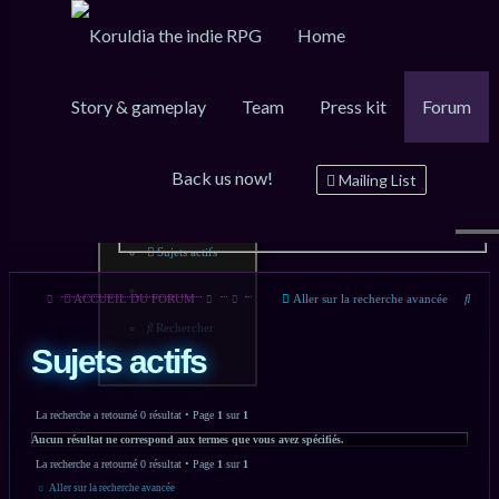
Home
Story & gameplay
Team
Press kit
Forum
Raccourcis
FAQ
Inscription
Connexion
Back us now!
Messages non lus
Mailing List
Sujets sans réponse
Sujets actifs
Rech
ACCUEIL DU FORUM
Aller sur la recherche avancée
Rechercher
Sujets actifs
La recherche a retourné 0 résultat • Page
1
sur
1
Aucun résultat ne correspond aux termes que vous avez spécifiés.
La recherche a retourné 0 résultat • Page
1
sur
1
Aller sur la recherche avancée