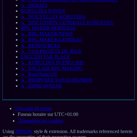
↳ DEBATS
KORULDIA HAVEN
↳ NOUVELLES KORULDIA
↳ DISCUSSION GENERALE KORULDIA
RPG MAKER HERITAGE
↳ RPG MAKER NEWS
↳ RPG MAKER GENERAL
↳ RESSOURCES
↳ VOS PROJETS DE JEUX
ENGLISH FAR PLACE
↳ KORULDIA IN ENGLISH
↳ ENGLISH RPG MAKING
↳ KoruTeam QG
↳ PROPOSER SON KORUMON
↳ ZONE AVATAR
Accueil du forum
Fuseau horaire sur
UTC+01:00
Supprimer les cookies
Using
PBWoW
style & extension. All trademarks referenced herein
are the properties of their respective owners.