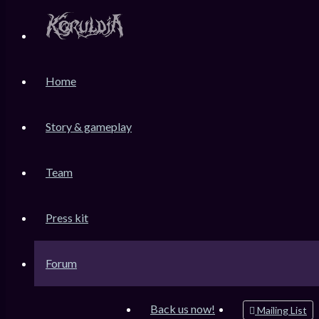
KoruLink
Home
Dev-Forum Koruldia Heritage / RPG Making.
Accéder au contenu
Story & gameplay
Team
Raccourcis
Messages non lus
Press kit
Sujets sans réponse
Sujets actifs
Forum
Rechercher
Connexion
Back us now!
Mailing List
Inscription