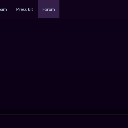
eam
Press kit
Forum