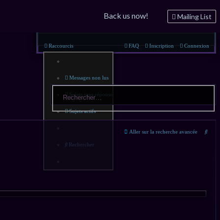
Back us now!
Mailing List
Raccourcis
FAQ
Inscription
Connexion
Messages non lus
Sujets sans réponse
Sujets actifs
Rech
Aller sur la recherche avancée
Rechercher