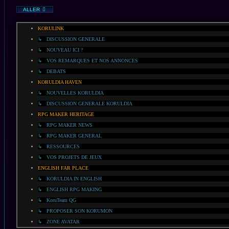
ALLER
KORULINK
↳ DISCUSSION GENERALE
↳ NOUVEAU ICI ?
↳ VOS REMARQUES ET NOS ANNONCES
↳ DEBATS
KORULDIA HAVEN
↳ NOUVELLES KORULDIA
↳ DISCUSSION GENERALE KORULDIA
RPG MAKER HERITAGE
↳ RPG MAKER NEWS
↳ RPG MAKER GENERAL
↳ RESSOURCES
↳ VOS PROJETS DE JEUX
ENGLISH FAR PLACE
↳ KORULDIA IN ENGLISH
↳ ENGLISH RPG MAKING
↳ KoruTeam QG
↳ PROPOSER SON KORUMON
↳ ZONE AVATAR