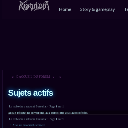
Home
Story & gameplay
T
ACCUEIL DU FORUM
Sujets actifs
La recherche a retourné 0 résultat • Page
1
sur
1
Aucun résultat ne correspond aux termes que vous avez spécifiés.
La recherche a retourné 0 résultat • Page
1
sur
1
Aller sur la recherche avancée