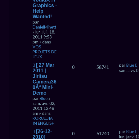
a
Graphics -
u
Help
m
Wanted!
e
s
par
s
DanielMinett
a
» lun. juil. 18,
g
2011 9:53
e
pm » dans
VOS
PROJETS DE
JEUX
N
[ 27 Mar
par
Blue
0
58741
o
2011 ]
sam. avr. 
u
Jiritsu
v
Camera36
e
0Â° Mini-
a
Demo
u
par
Blue
»
m
sam. avr. 02,
e
2011 12:48
s
am » dans
s
KORULDIA
a
IN ENGLISH
g
e
N
[26-12-
par
Blue
0
61240
o
2010]
lun. janv.