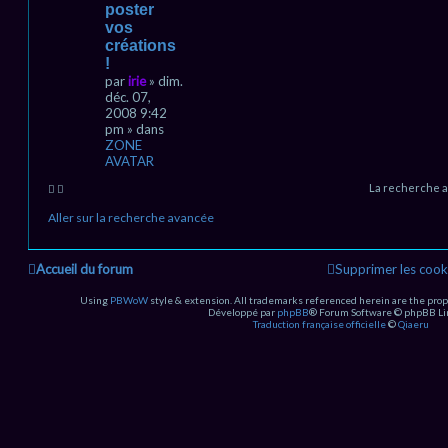
poster
m
vos
e
s
créations
s
!
a
par
irie
» dim.
g
déc. 07,
e
2008 9:42
pm » dans
ZONE
AVATAR
La recherche a
Aller sur la recherche avancée
Accueil du forum
Supprimer les cook
Using
PBWoW
style & extension. All trademarks referenced herein are the prop
Développé par
phpBB
® Forum Software © phpBB Li
Traduction française officielle
©
Qiaeru