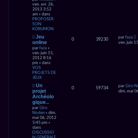
a
ven. avr. 26,
u
2013 3:52
m
am » dans
e
PROPOSER
s
SON
s
KORUMON
a
g
N
Jeu
par
faza
0
39230
e
o
online
ven. juin 
u
par
faza
»
v
ven. juin 15,
e
2012 8:16
a
pm » dans
u
VOS
m
PROJETS DE
e
JEUX
s
N
Un
s
par
Giro 
0
59734
o
a
projet
dim. mai 0
u
g
Archéolo
v
e
gique...
e
par
Giro
a
Noden
» dim.
u
mai 06, 2012
m
5:45 pm »
e
dans
s
DISCUSSIO
s
N GENERALE