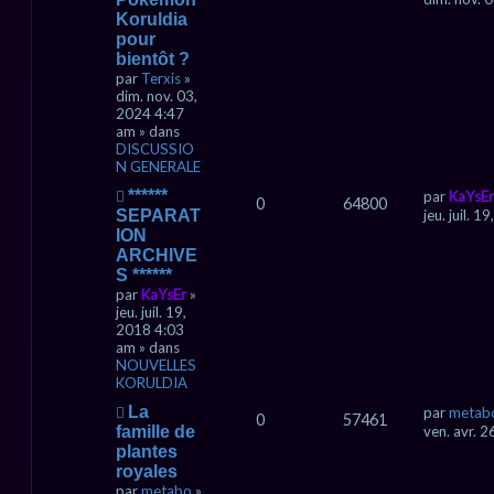
u
e
e
Koruldia
r
a
v
pour
v
e
a
bientôt ?
a
n
par
Terxis
»
u
c
dim. nov. 03,
é
m
2024 4:47
e
e
am » dans
s
DISCUSSIO
s
N GENERALE
a
g
N
******
par
KaYsEr
0
64800
e
o
SEPARAT
jeu. juil. 
u
ION
v
ARCHIVE
e
S ******
a
par
KaYsEr
»
u
jeu. juil. 19,
m
2018 4:03
e
am » dans
s
NOUVELLES
s
KORULDIA
a
g
N
La
par
metab
0
57461
e
o
famille de
ven. avr. 
u
plantes
v
royales
e
par
metabo
»