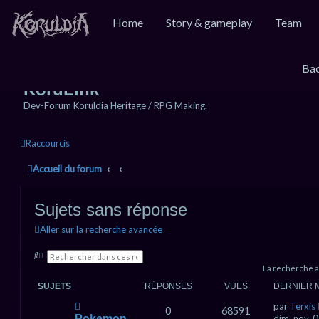
Home
Story & gameplay
Team
Bac
KoruLink
Dev-Forum Koruldia Heritage / RPG Making.
Raccourcis
Accueil du forum
Sujets sans réponse
Aller sur la recherche avancée
R
R
e
e
La recherche a
c
c
h
h
SUJETS
RÉPONSES
VUES
DERNIER 
e
e
r
r
N
par
Terxis
c
c
0
68591
o
Pokemon
dim. nov. 
h
h