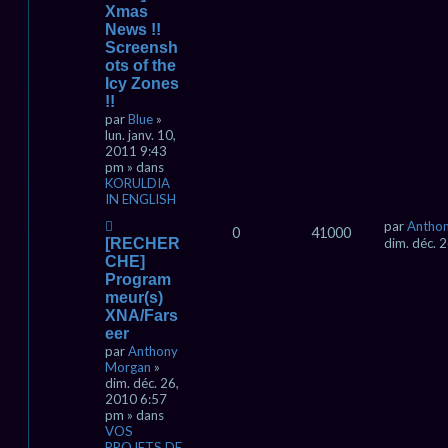
u
Xmas
v
News !!
e
Screensh
a
ots of the
u
Icy Zones
m
!!
e
s
par
Blue
»
s
lun. janv. 10,
a
2011 9:43
g
pm » dans
e
KORULDIA
IN ENGLISH
N
par
Antho
0
41000
o
[RECHER
dim. déc. 
u
CHE]
v
Program
e
meur(s)
a
XNA/Fars
u
eer
m
par
Anthony
e
Morgan
»
s
dim. déc. 26,
s
2010 6:57
a
pm » dans
g
VOS
e
PROJETS DE