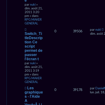
e
e
v
par
nuki
»
e
dim. août 21,
a
2011 3:20
u
pm » dans
m
RPG MAKER
e
GENERAL
s
s
N
par
nuki
0
39506
a
o
Switch_Ti
dim. août 
g
u
tleDescrip
e
v
tion Ce
e
script
a
permet de
u
passer
m
l'écran t
e
s
par
nuki
»
s
dim. août 21,
a
2011 3:19
g
pm » dans
e
RPG MAKER
GENERAL
N
Les
par
Daniel
0
39178
o
graphique
lun. juil. 
u
s - l'Aide
v
A
e
VouluÂ ! /