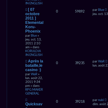
s
IN ENGLISH
a
g
N
[ 07
par
Blue
0
59892
e
o
octobre
jeu. oct. 
u
2011 ]
v
Elemental
e
Koru-
a
Phoenix
u
par
Blue
»
m
jeu. oct. 13,
e
2011 2:10
s
am » dans
s
KORULDIA
a
IN ENGLISH
g
e
N
Après la
par
WaR
0
39235
o
bataille,le
lun. août 
u
casino :)
v
par
WaR
»
e
lun. août 22,
a
2011 9:34
u
pm » dans
m
RPG MAKER
e
GENERAL
s
s
N
par
nuki
0
39218
a
o
Quicksav
dim. août 
g
u