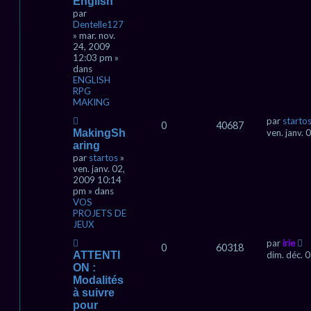
English
m
par
e
Dentelle127
s
» mar. nov.
s
24, 2009
a
12:03 pm »
g
dans
e
ENGLISH
RPG
MAKING
N
par
starto
0
40687
o
MakingSh
ven. janv.
u
aring
v
par
startos
»
e
ven. janv. 02,
a
2009 10:14
u
pm » dans
m
VOS
e
PROJETS DE
s
JEUX
s
a
N
par
irie
0
60318
g
o
ATTENTI
dim. déc. 
e
u
ON :
v
Modalités
e
à suivre
a
pour
u