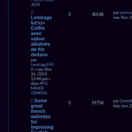
JEUX
N
par
Lemir
0
40148
o
Lemirage
ven. févr.
u
tut's)=
v
Coffre
e
avec
a
valeur
u
aléatoire
m
de fric
e
s
dedans
s
par
a
Lemirage199
g
8
» ven. févr.
e
26, 2010
12:40 pm »
dans
RPG
MAKER
GENERAL
N
Some
par
Dentel
0
59758
o
great
mar. nov. 
u
french
v
websites
e
for
a
improving
u