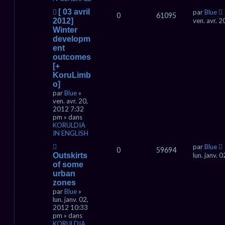
a
g
N
[ 03 avril
par
Blue
0
61095
e
o
2012]
ven. avr. 
u
Winter
v
developm
e
ent
a
outcomes
u
[+
m
KoruLimb
e
s
o]
s
par
Blue
»
a
ven. avr. 20,
g
2012 7:32
e
pm » dans
KORULDIA
IN ENGLISH
N
par
Blue
0
59694
o
Outskirts
lun. janv.
u
of some
v
urban
e
zones
a
par
Blue
»
u
lun. janv. 02,
m
2012 10:33
e
pm » dans
s
KORULDIA