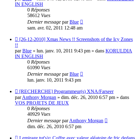
IN ENGLISH
0
Réponses
58612
Vues
Dernier message
par
Blue
sam. avr. 02, 2011 12:48 am
Nouveau
[26-12-2010] Xmas News !! Screenshots of the Icy Zones
message
!!
par
Blue
» lun. janv. 10, 2011 9:43 pm » dans
KORULDIA
IN ENGLISH
0
Réponses
61090
Vues
Dernier message
par
Blue
lun. janv. 10, 2011 9:43 pm
Nouveau
[RECHERCHE] Programmeur(s) XNA/Farseer
message
par
Anthony Morgan
» dim. déc. 26, 2010 6:57 pm » dans
VOS PROJETS DE JEUX
0
Réponses
40929
Vues
Dernier message
par
Anthony Morgan
dim. déc. 26, 2010 6:57 pm
Nouveau
Lemirage tut's)= Coffre avec valeur aléatoire de fric dedans