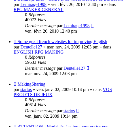
message
par
Lemirage1998
» ven. févr. 26, 2010 12:40 pm » dans
RPG MAKER GENERAL
0
Réponses
40072
Vues
Dernier message
par
Lemirage1998
ven. févr. 26, 2010 12:40 pm
Nouveau
Some great french websites for improving English
message
par
Dentelle127
» mar. nov. 24, 2009 12:03 pm » dans
ENGLISH RPG MAKING
0
Réponses
59633
Vues
Dernier message
par
Dentelle127
mar. nov. 24, 2009 12:03 pm
Nouveau
MakingSharing
message
par
startos
» ven. janv. 02, 2009 10:14 pm » dans
VOS
PROJETS DE JEUX
0
Réponses
40614
Vues
Dernier message
par
startos
ven. janv. 02, 2009 10:14 pm
Nouveau
ATTENTION : Modalités à suivre pour poster vos