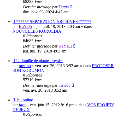
68283
Vues
Dernier message
par
Terxis
dim. nov. 03, 2024 4:47 am
Nouveau
****** SEPARATION ARCHIVES ******
message
par
KaYsEr
» jeu. juil. 19, 2018 4:03 am » dans
NOUVELLES KORULDIA
0
Réponses
64685
Vues
Dernier message
par
KaYsEr
jeu. juil. 19, 2018 4:03 am
Nouveau
La famille de plantes royales
message
par
metabo
» ven. avr. 26, 2013 3:52 am » dans
PROPOSER
SON KORUMON
0
Réponses
57319
Vues
Dernier message
par
metabo
ven. avr. 26, 2013 3:52 am
Nouveau
Jeu online
message
par
faza
» ven. juin 15, 2012 8:16 pm » dans
VOS PROJETS
DE JEUX
0
Réponses