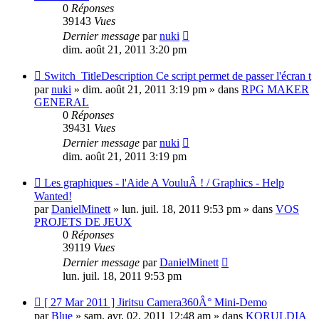
0
Réponses
39143
Vues
Dernier message
par
nuki
dim. août 21, 2011 3:20 pm
Nouveau
Switch_TitleDescription Ce script permet de passer l'écran t
message
par
nuki
» dim. août 21, 2011 3:19 pm » dans
RPG MAKER
GENERAL
0
Réponses
39431
Vues
Dernier message
par
nuki
dim. août 21, 2011 3:19 pm
Nouveau
Les graphiques - l'Aide A VouluÂ ! / Graphics - Help
message
Wanted!
par
DanielMinett
» lun. juil. 18, 2011 9:53 pm » dans
VOS
PROJETS DE JEUX
0
Réponses
39119
Vues
Dernier message
par
DanielMinett
lun. juil. 18, 2011 9:53 pm
Nouveau
[ 27 Mar 2011 ] Jiritsu Camera360Â° Mini-Demo
message
par
Blue
» sam. avr. 02, 2011 12:48 am » dans
KORULDIA