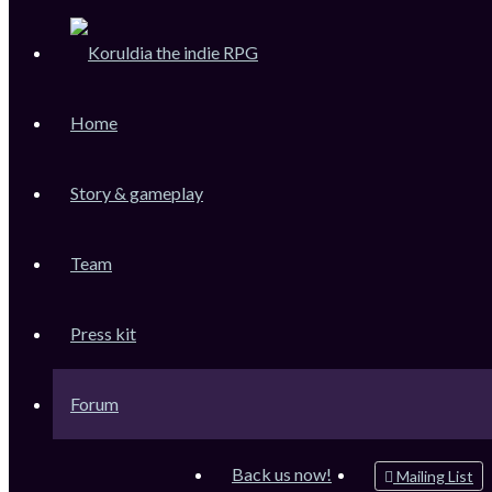
KoruLink
Home
Dev-Forum Koruldia Heritage / RPG Making.
Accéder au contenu
Story & gameplay
Team
Raccourcis
Messages non lus
Press kit
Sujets sans réponse
Sujets actifs
Forum
Rechercher
Connexion
Back us now!
Mailing List
Inscription