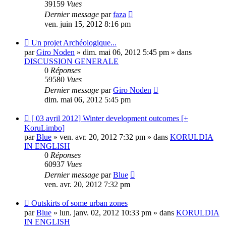
39159
Vues
Dernier message
par
faza
ven. juin 15, 2012 8:16 pm
Nouveau
Un projet Archéologique...
message
par
Giro Noden
» dim. mai 06, 2012 5:45 pm » dans
DISCUSSION GENERALE
0
Réponses
59580
Vues
Dernier message
par
Giro Noden
dim. mai 06, 2012 5:45 pm
Nouveau
[ 03 avril 2012] Winter development outcomes [+
message
KoruLimbo]
par
Blue
» ven. avr. 20, 2012 7:32 pm » dans
KORULDIA
IN ENGLISH
0
Réponses
60937
Vues
Dernier message
par
Blue
ven. avr. 20, 2012 7:32 pm
Nouveau
Outskirts of some urban zones
message
par
Blue
» lun. janv. 02, 2012 10:33 pm » dans
KORULDIA
IN ENGLISH