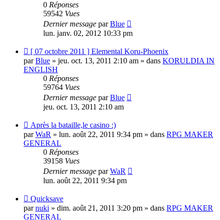
0
Réponses
59542
Vues
Dernier message
par
Blue
lun. janv. 02, 2012 10:33 pm
Nouveau
[ 07 octobre 2011 ] Elemental Koru-Phoenix
message
par
Blue
» jeu. oct. 13, 2011 2:10 am » dans
KORULDIA IN
ENGLISH
0
Réponses
59764
Vues
Dernier message
par
Blue
jeu. oct. 13, 2011 2:10 am
Nouveau
Après la bataille,le casino :)
message
par
WaR
» lun. août 22, 2011 9:34 pm » dans
RPG MAKER
GENERAL
0
Réponses
39158
Vues
Dernier message
par
WaR
lun. août 22, 2011 9:34 pm
Nouveau
Quicksave
message
par
nuki
» dim. août 21, 2011 3:20 pm » dans
RPG MAKER
GENERAL