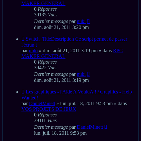
MAKER GENERAL
0
Réponses
39135
Vues
Dernier message
par
nuki
dim. août 21, 2011 3:20 pm
Nouveau
Switch_TitleDescription Ce script permet de passer
message
l'écran t
par
nuki
» dim. août 21, 2011 3:19 pm » dans
RPG
MAKER GENERAL
0
Réponses
39422
Vues
Dernier message
par
nuki
dim. août 21, 2011 3:19 pm
Nouveau
Les graphiques - l'Aide A VouluÂ ! / Graphics - Help
message
Wanted!
par
DanielMinett
» lun. juil. 18, 2011 9:53 pm » dans
VOS PROJETS DE JEUX
0
Réponses
39111
Vues
Dernier message
par
DanielMinett
lun. juil. 18, 2011 9:53 pm