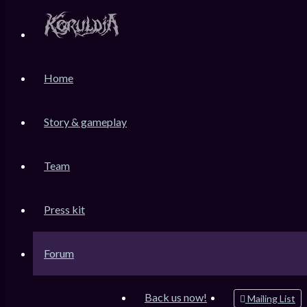
KoruLink
Home
Dev-Forum Koruldia Heritage / RPG Making.
Accéder au contenu
Story & gameplay
Team
Raccourcis
Messages non lus
Press kit
Sujets sans réponse
Sujets actifs
Forum
Rechercher
Connexion
Back us now!
Mailing List
Inscription