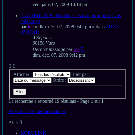
ven. janv. 02, 2009 10:14 pm
Nouveau
ATTENTION : Modalités à suivre pour poster vos
message
créations !
par
irie
» dim. déc. 07, 2008 9:42 pm » dans
ZONE
AVATAR
0
Réponses
60158
Vues
Dernier message
par
irie
dim. déc. 07, 2008 9:42 pm
Afficher :
Trier par :
Ordre :
La recherche a retourné 19 résultats • Page
1
sur
1
Aller sur la recherche avancée
Aller
KORULINK