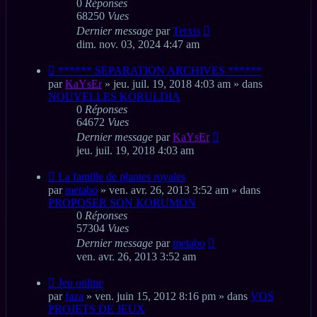
0
Réponses
68250
Vues
Dernier message
par
Terxis
dim. nov. 03, 2024 4:47 am
Nouveau
****** SEPARATION ARCHIVES ******
message
par
KaYsEr
» jeu. juil. 19, 2018 4:03 am » dans
NOUVELLES KORULDIA
0
Réponses
64672
Vues
Dernier message
par
KaYsEr
jeu. juil. 19, 2018 4:03 am
Nouveau
La famille de plantes royales
message
par
metabo
» ven. avr. 26, 2013 3:52 am » dans
PROPOSER SON KORUMON
0
Réponses
57304
Vues
Dernier message
par
metabo
ven. avr. 26, 2013 3:52 am
Nouveau
Jeu online
message
par
faza
» ven. juin 15, 2012 8:16 pm » dans
VOS
PROJETS DE JEUX