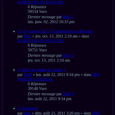
KORULDIA IN ENGLISH
0
Réponses
59534
Vues
Dernier message
par
Blue
lun. janv. 02, 2012 10:33 pm
Nouveau
[ 07 octobre 2011 ] Elemental Koru-Phoenix
message
par
Blue
» jeu. oct. 13, 2011 2:10 am » dans
KORULDIA IN ENGLISH
0
Réponses
59751
Vues
Dernier message
par
Blue
jeu. oct. 13, 2011 2:10 am
Nouveau
Après la bataille,le casino :)
message
par
WaR
» lun. août 22, 2011 9:34 pm » dans
RPG
MAKER GENERAL
0
Réponses
39148
Vues
Dernier message
par
WaR
lun. août 22, 2011 9:34 pm
Nouveau
Quicksave
message
par
nuki
» dim. août 21, 2011 3:20 pm » dans
RPG