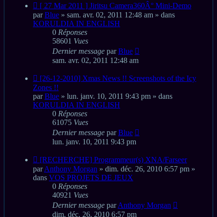
Nouveau
[ 27 Mar 2011 ] Jiritsu Camera360Â° Mini-Demo
message
par
Blue
» sam. avr. 02, 2011 12:48 am » dans
KORULDIA IN ENGLISH
0
Réponses
58601
Vues
Dernier message
par
Blue
sam. avr. 02, 2011 12:48 am
Nouveau
[26-12-2010] Xmas News !! Screenshots of the Icy
message
Zones !!
par
Blue
» lun. janv. 10, 2011 9:43 pm » dans
KORULDIA IN ENGLISH
0
Réponses
61075
Vues
Dernier message
par
Blue
lun. janv. 10, 2011 9:43 pm
Nouveau
[RECHERCHE] Programmeur(s) XNA/Farseer
message
par
Anthony Morgan
» dim. déc. 26, 2010 6:57 pm »
dans
VOS PROJETS DE JEUX
0
Réponses
40921
Vues
Dernier message
par
Anthony Morgan
dim. déc. 26, 2010 6:57 pm