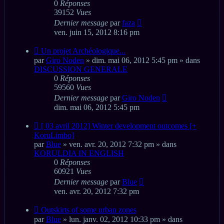
0
Réponses
39152
Vues
Dernier message
par
faza
ven. juin 15, 2012 8:16 pm
Nouveau
Un projet Archéologique...
message
par
Giro Noden
» dim. mai 06, 2012 5:45 pm » dans
DISCUSSION GENERALE
0
Réponses
59560
Vues
Dernier message
par
Giro Noden
dim. mai 06, 2012 5:45 pm
Nouveau
[ 03 avril 2012] Winter development outcomes [+
message
KoruLimbo]
par
Blue
» ven. avr. 20, 2012 7:32 pm » dans
KORULDIA IN ENGLISH
0
Réponses
60921
Vues
Dernier message
par
Blue
ven. avr. 20, 2012 7:32 pm
Nouveau
Outskirts of some urban zones
message
par
Blue
» lun. janv. 02, 2012 10:33 pm » dans