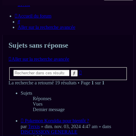
FAQ
Accueil du forum
Rechercher
Aller sur la recherche avancée
Sujets sans réponse
Aller sur la recherche avancée
Recherche
Rechercher
avancée
La recherche a retourné 19 résultats • Page
1
sur
1
Sujets
Réponses
Vues
Dernier message
Nouveau
Pokemon Koruldia pour bientôt ?
message
par
Terxis
» dim. nov. 03, 2024 4:47 am » dans
DISCUSSION GENERALE