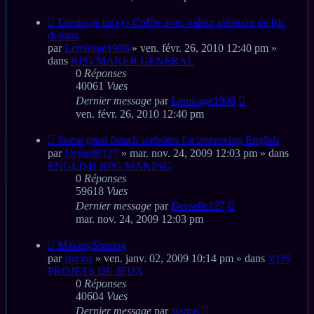
Nouveau
Lemirage tut's)= Coffre avec valeur aléatoire de fric
message
dedans
par
Lemirage1998
» ven. févr. 26, 2010 12:40 pm »
dans
RPG MAKER GENERAL
0
Réponses
40061
Vues
Dernier message
par
Lemirage1998
ven. févr. 26, 2010 12:40 pm
Nouveau
Some great french websites for improving English
message
par
Dentelle127
» mar. nov. 24, 2009 12:03 pm » dans
ENGLISH RPG MAKING
0
Réponses
59618
Vues
Dernier message
par
Dentelle127
mar. nov. 24, 2009 12:03 pm
Nouveau
MakingSharing
message
par
startos
» ven. janv. 02, 2009 10:14 pm » dans
VOS
PROJETS DE JEUX
0
Réponses
40604
Vues
Dernier message
par
startos