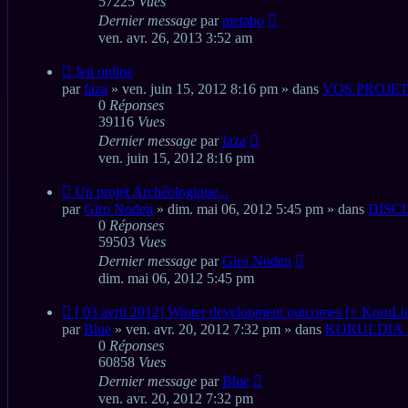
57225
Vues
Dernier message
par
metabo
ven. avr. 26, 2013 3:52 am
Nouveau
Jeu online
message
par
faza
» ven. juin 15, 2012 8:16 pm » dans
VOS PROJET
0
Réponses
39116
Vues
Dernier message
par
faza
ven. juin 15, 2012 8:16 pm
Nouveau
Un projet Archéologique...
message
par
Giro Noden
» dim. mai 06, 2012 5:45 pm » dans
DISC
0
Réponses
59503
Vues
Dernier message
par
Giro Noden
dim. mai 06, 2012 5:45 pm
Nouveau
[ 03 avril 2012] Winter development outcomes [+ KoruL
message
par
Blue
» ven. avr. 20, 2012 7:32 pm » dans
KORULDIA 
0
Réponses
60858
Vues
Dernier message
par
Blue
ven. avr. 20, 2012 7:32 pm