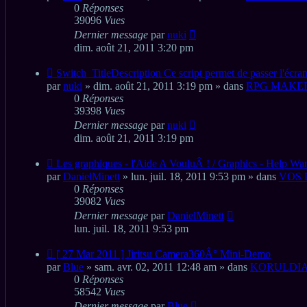
0
Réponses
39096
Vues
Dernier message
par
nuki
dim. août 21, 2011 3:20 pm
Nouveau
Switch_TitleDescription Ce script permet de passer l'écran
message
par
nuki
» dim. août 21, 2011 3:19 pm » dans
RPG MAKE
0
Réponses
39398
Vues
Dernier message
par
nuki
dim. août 21, 2011 3:19 pm
Nouveau
Les graphiques - l'Aide A VouluÂ ! / Graphics - Help Wa
message
par
DanielMinett
» lun. juil. 18, 2011 9:53 pm » dans
VOS 
0
Réponses
39082
Vues
Dernier message
par
DanielMinett
lun. juil. 18, 2011 9:53 pm
Nouveau
[ 27 Mar 2011 ] Jiritsu Camera360Â° Mini-Demo
message
par
Blue
» sam. avr. 02, 2011 12:48 am » dans
KORULDIA
0
Réponses
58542
Vues
Dernier message
par
Blue