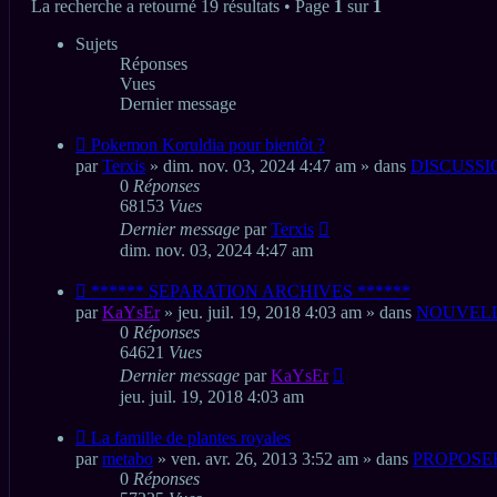
La recherche a retourné 19 résultats • Page
1
sur
1
Sujets
Réponses
Vues
Dernier message
Nouveau
Pokemon Koruldia pour bientôt ?
message
par
Terxis
» dim. nov. 03, 2024 4:47 am » dans
DISCUSS
0
Réponses
68153
Vues
Dernier message
par
Terxis
dim. nov. 03, 2024 4:47 am
Nouveau
****** SEPARATION ARCHIVES ******
message
par
KaYsEr
» jeu. juil. 19, 2018 4:03 am » dans
NOUVELL
0
Réponses
64621
Vues
Dernier message
par
KaYsEr
jeu. juil. 19, 2018 4:03 am
Nouveau
La famille de plantes royales
message
par
metabo
» ven. avr. 26, 2013 3:52 am » dans
PROPOSE
0
Réponses