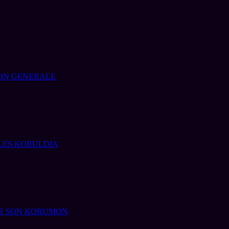
ION GENERALE
ES KORULDIA
R SON KORUMON