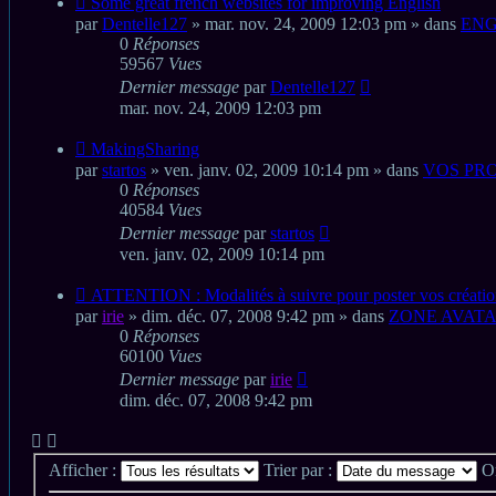
Some great french websites for improving English
message
par
Dentelle127
» mar. nov. 24, 2009 12:03 pm » dans
ENG
0
Réponses
59567
Vues
Dernier message
par
Dentelle127
mar. nov. 24, 2009 12:03 pm
Nouveau
MakingSharing
message
par
startos
» ven. janv. 02, 2009 10:14 pm » dans
VOS PRO
0
Réponses
40584
Vues
Dernier message
par
startos
ven. janv. 02, 2009 10:14 pm
Nouveau
ATTENTION : Modalités à suivre pour poster vos créatio
message
par
irie
» dim. déc. 07, 2008 9:42 pm » dans
ZONE AVAT
0
Réponses
60100
Vues
Dernier message
par
irie
dim. déc. 07, 2008 9:42 pm
Afficher :
Trier par :
O