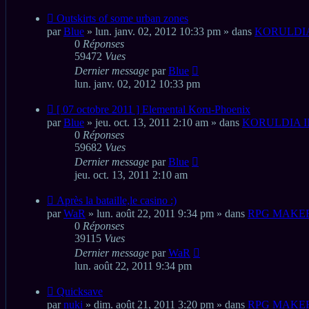
Nouveau
Outskirts of some urban zones
message
par
Blue
» lun. janv. 02, 2012 10:33 pm » dans
KORULDIA
0
Réponses
59472
Vues
Dernier message
par
Blue
lun. janv. 02, 2012 10:33 pm
Nouveau
[ 07 octobre 2011 ] Elemental Koru-Phoenix
message
par
Blue
» jeu. oct. 13, 2011 2:10 am » dans
KORULDIA I
0
Réponses
59682
Vues
Dernier message
par
Blue
jeu. oct. 13, 2011 2:10 am
Nouveau
Après la bataille,le casino :)
message
par
WaR
» lun. août 22, 2011 9:34 pm » dans
RPG MAKE
0
Réponses
39115
Vues
Dernier message
par
WaR
lun. août 22, 2011 9:34 pm
Nouveau
Quicksave
message
par
nuki
» dim. août 21, 2011 3:20 pm » dans
RPG MAKE