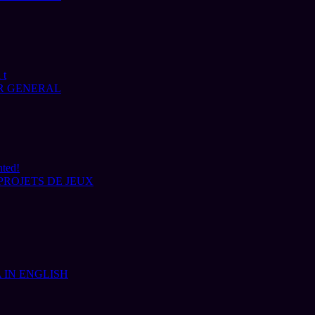
 t
R GENERAL
nted!
PROJETS DE JEUX
 IN ENGLISH