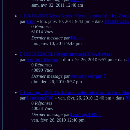
sam. avr. 02, 2011 12:48 am
Nouveau
[26-12-2010] Xmas News !! Screenshots of the Icy Zones
message
par
Blue
» lun. janv. 10, 2011 9:43 pm » dans
KORULDIA 
0
Réponses
61014
Vues
Dernier message
par
Blue
lun. janv. 10, 2011 9:43 pm
Nouveau
[RECHERCHE] Programmeur(s) XNA/Farseer
message
par
Anthony Morgan
» dim. déc. 26, 2010 6:57 pm » dans
0
Réponses
40890
Vues
Dernier message
par
Anthony Morgan
dim. déc. 26, 2010 6:57 pm
Nouveau
Lemirage tut's)= Coffre avec valeur aléatoire de fric deda
message
par
Lemirage1998
» ven. févr. 26, 2010 12:40 pm » dans
R
0
Réponses
40024
Vues
Dernier message
par
Lemirage1998
ven. févr. 26, 2010 12:40 pm
Nouveau