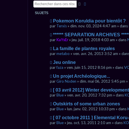
Rechercher
Recherche avancée
SUJETS
N
Pokemon Koruldia pour bientôt ?
o
par
Terxis
» dim. nov. 03, 2024 4:47 am » dans
u
v
N
****** SEPARATION ARCHIVES ****
e
o
par
KaYsEr
» jeu. juil. 19, 2018 4:03 am » dans
a
u
u
v
N
La famille de plantes royales
m
e
o
par
metabo
» ven. avr. 26, 2013 3:52 am » dan
e
a
u
s
u
v
N
Jeu online
s
m
e
o
par
faza
» ven. juin 15, 2012 8:16 pm » dans
VO
a
e
a
u
g
s
u
v
N
Un projet Archéologique...
e
s
m
e
o
par
Giro Noden
» dim. mai 06, 2012 5:45 pm »
a
e
a
u
g
s
u
v
N
[ 03 avril 2012] Winter developme
e
s
m
e
o
par
Blue
» ven. avr. 20, 2012 7:32 pm » dans
KO
a
e
a
u
g
s
u
v
N
Outskirts of some urban zones
e
s
m
e
o
par
Blue
» lun. janv. 02, 2012 10:33 pm » dans
a
e
a
u
g
s
u
v
N
[ 07 octobre 2011 ] Elemental Kor
e
s
m
e
o
par
Blue
» jeu. oct. 13, 2011 2:10 am » dans
KO
a
e
a
u