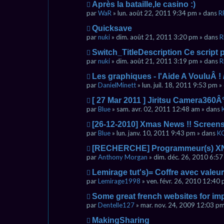
g
s
u
v
N
Après la bataille,le casino :)
e
s
m
e
o
par
WaR
» lun. août 22, 2011 9:34 pm » dans
R
a
e
a
u
g
s
u
v
N
Quicksave
e
s
m
e
o
par
nuki
» dim. août 21, 2011 3:20 pm » dans
R
a
e
a
u
g
s
u
v
N
Switch_TitleDescription Ce script p
e
s
m
e
o
par
nuki
» dim. août 21, 2011 3:19 pm » dans
R
a
e
a
u
g
s
u
v
N
Les graphiques - l'Aide A VouluÂ !
e
s
m
e
o
par
DanielMinett
» lun. juil. 18, 2011 9:53 pm 
a
e
a
u
g
s
u
v
N
[ 27 Mar 2011 ] Jiritsu Camera360
e
s
m
e
o
par
Blue
» sam. avr. 02, 2011 12:48 am » dans
a
e
a
u
g
s
u
v
N
[26-12-2010] Xmas News !! Screensh
e
s
m
e
o
par
Blue
» lun. janv. 10, 2011 9:43 pm » dans
K
a
e
a
u
g
s
u
v
N
[RECHERCHE] Programmeur(s) XN
e
s
m
e
o
par
Anthony Morgan
» dim. déc. 26, 2010 6:5
a
e
a
u
g
s
u
v
N
Lemirage tut's)= Coffre avec valeur
e
s
m
e
o
par
Lemirage1998
» ven. févr. 26, 2010 12:40
a
e
a
u
g
s
u
v
N
Some great french websites for im
e
s
m
e
o
par
Dentelle127
» mar. nov. 24, 2009 12:03 p
a
e
a
u
g
s
u
v
N
MakingSharing