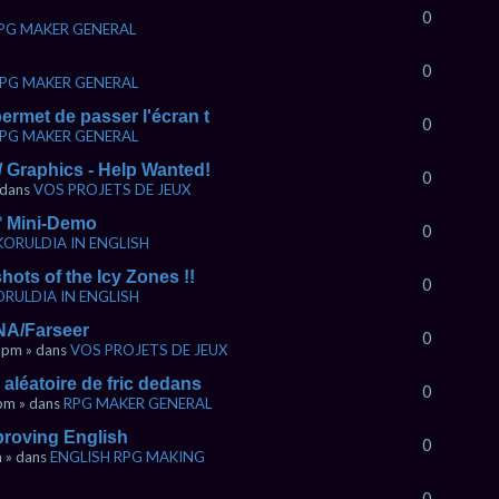
0
PG MAKER GENERAL
0
PG MAKER GENERAL
ermet de passer l'écran t
0
PG MAKER GENERAL
 / Graphics - Help Wanted!
0
» dans
VOS PROJETS DE JEUX
Â° Mini-Demo
0
KORULDIA IN ENGLISH
ots of the Icy Zones !!
0
ORULDIA IN ENGLISH
A/Farseer
0
7 pm » dans
VOS PROJETS DE JEUX
 aléatoire de fric dedans
0
 pm » dans
RPG MAKER GENERAL
proving English
0
m » dans
ENGLISH RPG MAKING
0