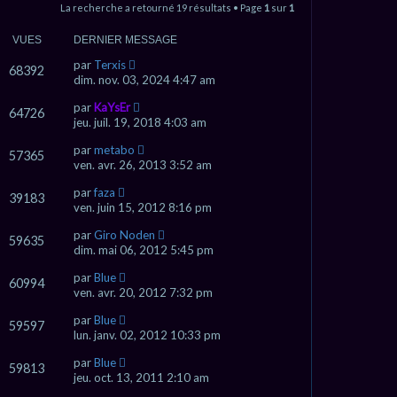
La recherche a retourné 19 résultats • Page
1
sur
1
VUES
DERNIER MESSAGE
par
Terxis
68392
dim. nov. 03, 2024 4:47 am
par
KaYsEr
64726
jeu. juil. 19, 2018 4:03 am
par
metabo
57365
ven. avr. 26, 2013 3:52 am
par
faza
39183
ven. juin 15, 2012 8:16 pm
par
Giro Noden
59635
dim. mai 06, 2012 5:45 pm
par
Blue
60994
ven. avr. 20, 2012 7:32 pm
par
Blue
59597
lun. janv. 02, 2012 10:33 pm
par
Blue
59813
jeu. oct. 13, 2011 2:10 am