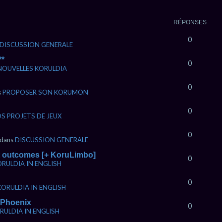
RÉPONSES
0
DISCUSSION GENERALE
**
0
NOUVELLES KORULDIA
0
s
PROPOSER SON KORUMON
0
S PROJETS DE JEUX
0
 dans
DISCUSSION GENERALE
nt outcomes [+ KoruLimbo]
0
RULDIA IN ENGLISH
0
KORULDIA IN ENGLISH
u-Phoenix
0
RULDIA IN ENGLISH