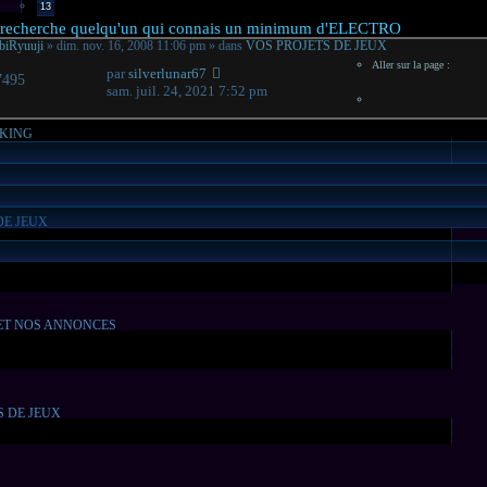
13
veau
 recherche quelqu'un qui connais un minimum d'ELECTRO
sage
biRyuuji
» dim. nov. 16, 2008 11:06 pm » dans
VOS PROJETS DE JEUX
Aller sur la page :
par
silverlunar67
7495
sam. juil. 24, 2021 7:52 pm
AKING
DE JEUX
ET NOS ANNONCES
S DE JEUX