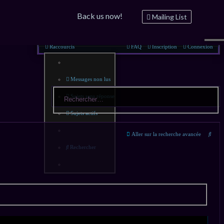
Back us now!
Mailing List
Raccourcis
FAQ
Inscription
Connexion
Messages non lus
Sujets sans réponse
Sujets actifs
Rech
Aller sur la recherche avancée
Rechercher