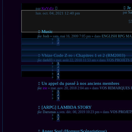
Nou
Je
par
KaYsEr
mes
par
Sa
lun. oct. 04, 2021 12:40 pm
5
Nouveau
Music
message
par
Josh
» sam. mai 16, 2009 7:05 pm » dans
ENGLISH RPG M
1
2
Nouveau
Vhize Code Z-ro : Chapitres 1 et 2 (RM2003)
message
par
dark03
» mer. août 22, 2018 11:53 am » dans
VOS PROJETS 
1
2
3
4
5
Nouveau
Un appel du passé à nos anciens membres
message
par
irie
» mar. nov. 20, 2018 2:04 am » dans
VOS REMARQUES 
1
2
3
Nouveau
[ARPG] LAMBDA STORY
message
par
Darxenas
» ven. déc. 06, 2019 10:23 pm » dans
VOS PROJET
1
2
Nouveau
Anger Soul (Horreur/Scénaristique)