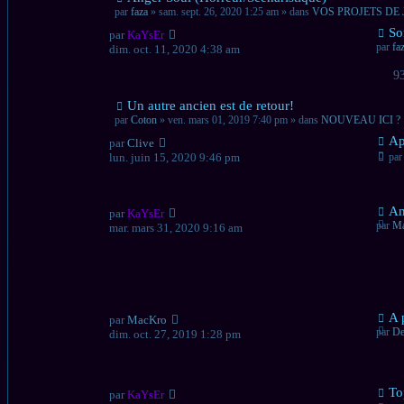
message
par
faza
» sam. sept. 26, 2020 1:25 am » dans
VOS PROJETS DE
Nou
So
par
KaYsEr
mes
par
fa
dim. oct. 11, 2020 4:38 am
9
Nouveau
Un autre ancien est de retour!
message
par
Coton
» ven. mars 01, 2019 7:40 pm » dans
NOUVEAU ICI ?
Nou
Ap
par
Clive
mes
lun. juin 15, 2020 9:46 pm
pa
Nou
An
par
KaYsEr
mes
par
M
mar. mars 31, 2020 9:16 am
Nou
A 
par
MacKro
mes
par
De
dim. oct. 27, 2019 1:28 pm
Nou
To
par
KaYsEr
mes