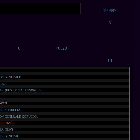
199687
3
6
76520
18
ON GENERALE
ICI ?
RQUES ET NOS ANNONCES
AVEN
ES KORULDIA
ON GENERALE KORULDIA
HERITAGE
ER NEWS
ER GENERAL