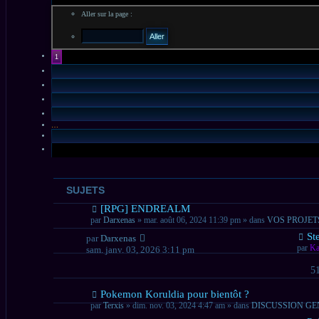
Aller sur la page :
1
…
SUJETS
Nouveau
[RPG] ENDREALM
message
par
Darxenas
» mar. août 06, 2024 11:39 pm » dans
VOS PROJET
Nou
St
par
Darxenas
mes
par
Ka
sam. janv. 03, 2026 3:11 pm
5
Nouveau
Pokemon Koruldia pour bientôt ?
message
par
Terxis
» dim. nov. 03, 2024 4:47 am » dans
DISCUSSION G