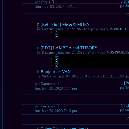
Nou
Pr
par
Terxis
mes
par
So
dim. nov. 03, 2024 4:47 am
9
Nouveau
[Réflexion] Me && MORY
message
par
Darxenas
» mer. déc. 21, 2022 6:50 pm » dans
VOS PROJETS
1
2
Nouveau
[RPG] LAMBDA end THEORY
message
par
Darxenas
» mer. janv. 27, 2021 7:27 pm » dans
VOS PROJETS
1
2
3
4
Nouveau
Bonjour de VAX
message
par
VAX
» ven. janv. 04, 2019 12:39 pm » dans
DISCUSSION G
Nou
[P
par
Darxenas
mes
par
T
lun. févr. 20, 2023 7:17 pm
Nou
Il
par
Darxenas
mes
par
fa
lun. févr. 20, 2023 7:13 pm
6
Nouveau
Cyber Clash (jeu en ligne)