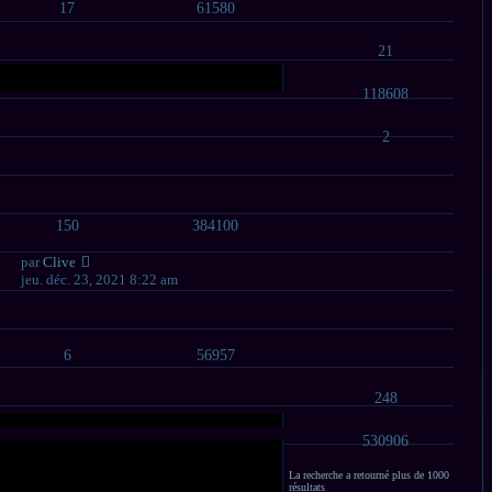
17
61580
21
118608
2
150
384100
par
Clive
jeu. déc. 23, 2021 8:22 am
6
56957
248
530906
La recherche a retourné plus de 1000
résultats