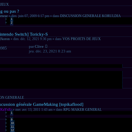
 JEUX
veau
g ou pas ?
sage
eneaz
» dim. juin 07, 2009 6:17 pm » dans
DISCUSSION GENERALE KORULDIA
1
2
veau
intendo Switch] Toricky-S
sage
@koron
» dim. déc. 12, 2021 9:36 pm » dans
VOS PROJETS DE JEUX
par
Clive
3985
jeu. déc. 23, 2021 8:23 am
ION GENERALE
veau
scussion générale GameMaking [topikaflood]
sage
r
KaYsEr
» mer. avr. 13, 2011 1:43 am » dans
RPG MAKER GENERAL
1
…
9
10
11
12