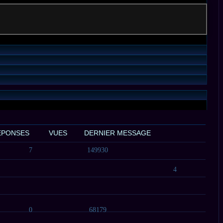
ÉPONSES
VUES
DERNIER MESSAGE
7
149930
4
0
68179