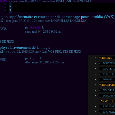
r
KaYsEr
» jeu. mars 08, 2012 2:25 am » dans
DISCUSSION GENERALE
1
2
3
veau
njon supplémentaire et concepteur de personnage pour koruldia (VAX)
sage
AX
» dim. janv. 27, 2019 12:24 am » dans
NOUVELLES KORULDIA
par
KaYsEr
0838
sam. mai 04, 2019 9:02 am
S DE JEUX
veau
phyr : L'avènement de la magie
sage
ril
» ven. oct. 12, 2018 6:09 pm » dans
VOS PROJETS DE JEUX
par
Cyril
KORULINK
3552
dim. mars 31, 2019 8:25 pm
↳ DISCUSSI
↳ NOUVEAU 
↳ VOS REMA
↳ DEBATS
KORULDIA H
↳ NOUVELL
↳ DISCUSSI
RPG MAKER 
↳ RPG MAK
↳ RPG MAK