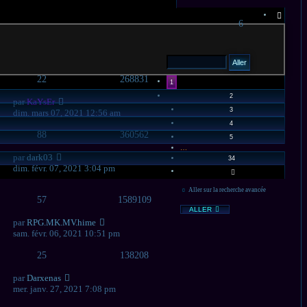
PAGE
6
1
SUR
34
22
268831
1
2
par
KaYsEr
3
dim. mars 07, 2021 12:56 am
4
88
360562
5
…
par
dark03
34
dim. févr. 07, 2021 3:04 pm
SUIVANT
Aller sur la recherche avancée
57
1589109
ALLER
par
RPG.MK.MV.hime
sam. févr. 06, 2021 10:51 pm
25
138208
par
Darxenas
mer. janv. 27, 2021 7:08 pm