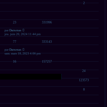
2
23
331996
par
Darxenas
jeu. juin 20, 2024 11:44 pm
77
333143
par
Darxenas
sam. mars 18, 2023 4:06 pm
16
157257
24
123573
8