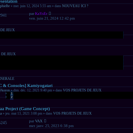
veau
ésentation
sage
phielbr
» mer. juin 12, 2024 5:55 am » dans
NOUVEAU ICI ?
par
KaYsEr
2941
ven. juin 21, 2024 12:42 pm
 DE JEUX
 DE JEUX
ENERALE
veau
C & Consoles] Kamiyogatari
sage
@koron
» dim. déc. 12, 2021 9:40 pm » dans
VOS PROJETS DE JEUX
1
2
veau
daa Project (Game Concept)
sage
za
» jeu. mai 13, 2021 3:08 pm » dans
VOS PROJETS DE JEUX
par
VAX
5245
mer. janv. 25, 2023 6:38 pm