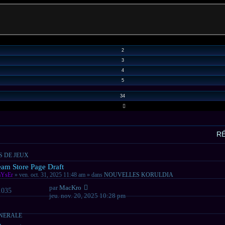
1
SUR
34
2
3
4
5
34
SUIVANT
R
S DE JEUX
veau
eam Store Page Draft
sage
YsEr
» ven. oct. 31, 2025 11:48 am » dans
NOUVELLES KORULDIA
par
MacKro
1035
jeu. nov. 20, 2025 10:28 pm
ENERALE