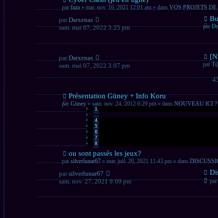
message
par
faza
» mar. nov. 16, 2021 12:01 am » dans
VOS PROJETS DE
Nou
Bu
par
Darxenas
mes
par
Dr
sam. mai 07, 2022 3:25 pm
Nou
[N
par
Darxenas
mes
par
T
sam. mai 07, 2022 3:07 pm
4
Nouveau
Présentation Güney + Info Koru
message
par
Güney
» sam. nov. 24, 2012 6:29 pm » dans
NOUVEAU ICI ?
1
…
4
5
6
7
8
Nouveau
ou sont passés les jeux?
message
par
silverlunar67
» mar. juil. 20, 2021 11:43 pm » dans
DISCUSS
Nou
Di
par
silverlunar67
mes
sam. nov. 27, 2021 9:09 pm
pa