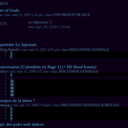
 JEUX
veau
ns of Gods
sage
za
» dim. août 25, 2019 1:28 pm » dans
VOS PROJETS DE JEUX
par
Darxenas
3576
mar. sept. 29, 2020 1:54 am
veau
prendre Le Japonais
sage
r
King Xtincell
» sam. mai 14, 2011 4:02 pm » dans
DISCUSSION GENERALE
1
2
veau
niversaires [Calendrier en Page 1] (+ HS flood bonus)
sage
acKro
» jeu. sept. 17, 2009 1:07 pm » dans
DISCUSSION GENERALE
1
…
32
33
34
35
36
veau
propos de la demo !
sage
athange
» lun. juil. 27, 2009 2:18 pm » dans
DISCUSSION GENERALE KORULDIA
1
2
3
4
veau
pic des pubs web alakon
sage