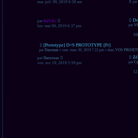
mar. juil. 09, 2019 6:58 am
pa
Nou
Do
par
KaYsEr
mes
par
V
lun. mai 06, 2019 6:37 pm
10
Nouveau
[Prototype] D+S PROTOTYPE [Fr]
message
par
Darxenas
» sam. mars 30, 2019 7:22 pm » dans
VOS PROJET
Nou
Zé
par
Darxenas
mes
par
Cy
ven. avr. 19, 2019 5:59 pm
12