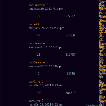
Kami
dans
2019
par
Darxenas
par
VOS
12:39
Nouve
Ildaa
lun. févr. 20, 2023 7:13 pm
T@ko
PROJ
pm
messa
»
Proje
DE
»
dim.
8
65322
(Ga
JEUX
dans
déc.
Conc
DISC
12,
par
VAX
par
GEN
2021
Nouve
Cybe
mer. janv. 25, 2023 6:38 pm
faza
9:40
messa
»
Clas
pm
jeu.
17
61666
(jeu
»
mai
en
dans
13,
par
Darxenas
ligne
VOS
2021
Nouve
Bug
sam. mai 07, 2022 3:25 pm
par
PROJ
3:08
messa
ou
faza
DE
pm
21
118757
»
pas
JEUX
»
mar.
?
dans
nov.
par
Darxenas
par
VOS
16,
Nouve
[Nin
sam. mai 07, 2022 3:07 pm
Drene
PROJ
2021
messa
»
Swit
DE
12:01
dim.
2
44056
Tori
JEUX
am
juin
S
»
07,
par
Clive
par
dans
2009
Nouve
Prés
jeu. déc. 23, 2021 8:23 am
T@ko
VOS
6:17
messa
»
Gün
PROJ
pm
dim.
150
384315
+
DE
»
déc.
Info
JEUX
dans
12,
par
Clive
Kor
DISC
2021
Nouve
ou
jeu. déc. 23, 2021 8:22 am
par
GEN
La recherche