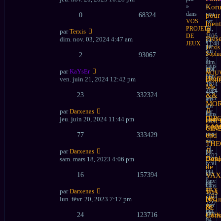
messa
»
»
Koru
dans
ven.
0
68324
pour
VOS
oct.
bient
PROJETS
31,
par
Terxis
?
DE
2025
Nouve
Prés
dim. nov. 03, 2024 4:47 am
par
JEUX
11:48
messa
par
Terxis
am
Sophie
2
93067
»
»
»
dim.
dans
mer.
nov.
par
KaYsEr
NOU
juin
03,
Nouve
[Réf
ven. juin 21, 2024 12:42 pm
KOR
12,
2024
messa
Me
2024
4:47
23
332324
&&
5:55
am
MO
am
»
par
Darxenas
par
»
dans
Nouve
[RP
jeu. juin 20, 2024 11:44 pm
Darxe
dans
DISC
messa
»
LA
NOU
GEN
mer.
77
333429
end
ICI
déc.
?
THE
21,
par
Darxenas
par
2022
Nouve
Bonj
sam. mars 18, 2023 4:06 pm
Darxe
6:50
messa
»
de
pm
mer.
16
157394
VAX
»
janv.
par
dans
27,
VAX
par
Darxenas
VOS
2021
Nouve
»
[PC
lun. févr. 20, 2023 7:17 pm
PROJ
7:27
messa
ven.
&
DE
pm
janv.
24
123716
Cons
JEUX
»
04,