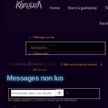
Home
Story & gameplay
T
Raccourcis
FAQ
Inscription
Connexion
Back
Messages non lus
Sujets sans réponse
Sujets actifs
Rech
ACCUEIL DU FORUM
Aller sur la recherche avancée
Rechercher
Messages non lus
RECHERCHER
RECHERCHE
AVANCÉE
Tout marquer comme lu
• La recherche a retourné plus de 1000 résultats
PAGE