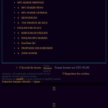
RPG MAKER HERITAGE
↳ RPG MAKER NEWS
↳ RPG MAKER GENERAL
↳ RESSOURCES
↳ VOS PROJETS DE JEUX
ENGLISH FAR PLACE
↳ KORULDIA IN ENGLISH
↳ ENGLISH RPG MAKING
↳ KoruTeam QG
↳ PROPOSER SON KORUMON
↳ ZONE AVATAR
Using
Accueil du forum
Fuseau horaire sur
UTC+01:00
PBWoW
style &
Supprimer les cookies
extension. All trademarks referenced herein are the
properties of their respective owners.
Développé par
phpBB
® Forum Software © phpBB Limited
Traduction française officielle
©
Qiaeru