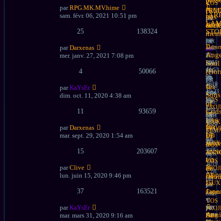
2
VOS
par
RPG.MK.MV.hime
à
(RM
PROJ
Nouve
[AR
sam. févr. 06, 2021 10:51 pm
nos
DE
par
messa
LA
anci
JEUX
dark0
25
138324
STO
»
mem
par
mer.
par
Darxe
par
Darxenas
août
irie
Nouve
»
Ang
mer. janv. 27, 2021 7:08 pm
22,
»
messa
ven.
2018
Soul
mar.
déc.
11:53
4
50066
nov.
(Hor
06,
am
20,
par
2019
»
2018
faza
par
KaYsEr
10:23
dans
2:04
Nouve
»
Sons
dim. oct. 11, 2020 4:38 am
pm
VOS
am
messa
sam.
of
»
PROJ
»
sept.
11
93659
God
dans
DE
dans
26,
par
VOS
JEUX
VOS
2020
faza
par
Darxenas
PROJ
REM
1:25
Nouve
»
Un
mar. sept. 29, 2020 1:54 am
DE
ET
am
messa
dim.
autre
JEUX
NOS
»
août
15
203607
anci
ANN
dans
25,
est
VOS
2019
par
Clive
de
PROJ
1:28
Nouve
Appr
lun. juin 15, 2020 9:46 pm
DE
retou
pm
messa
Le
JEUX
par
»
37
163521
Japo
Coton
dans
»
VOS
ven.
par
KaYsEr
par
PROJ
Nouve
mars
Anni
mar. mars 31, 2020 9:16 am
King
DE
messa