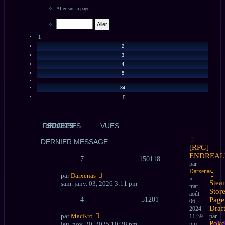
1
SUR
Aller sur la page :
34
1
2
3
4
5
…
34
SUIVANT
RÉPONSES
SUJETS
VUES
DERNIER MESSAGE
Nouveau
[RPG]
message
ENDREA
7
150118
par
Darxenas
par
Darxenas
»
Nouve
Stea
sam. janv. 03, 2026 3:11 pm
mar.
messa
Stor
août
4
51201
Page
06,
Draf
2024
par
MacKro
11:39
par
Nouve
Pok
jeu. nov. 20, 2025 10:28 pm
pm
KaYs