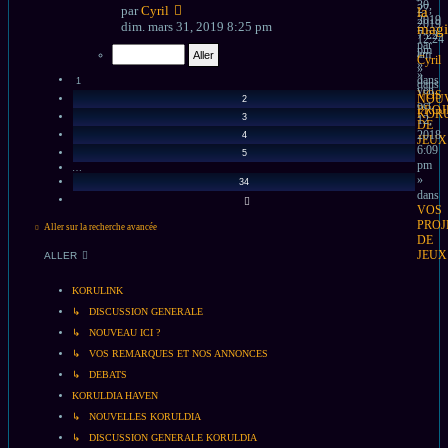
30,
27,
par
Cyril
la
2019
2019
dim. mars 31, 2019 8:25 pm
magi
7:22
12:24
par
pm
am
Cyril
»
»
»
dans
1
dans
ven.
VOS
NOU
2
oct.
PROJ
KOR
3
12,
DE
2018
4
JEUX
6:09
5
pm
…
»
34
dans
SUIVANT
VOS
PROJ
Aller sur la recherche avancée
DE
JEUX
ALLER
KORULINK
↳ DISCUSSION GENERALE
↳ NOUVEAU ICI ?
↳ VOS REMARQUES ET NOS ANNONCES
↳ DEBATS
KORULDIA HAVEN
↳ NOUVELLES KORULDIA
↳ DISCUSSION GENERALE KORULDIA