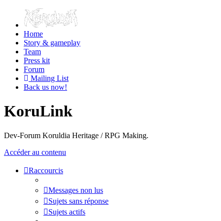
Home
Story & gameplay
Team
Press kit
Forum
Mailing List
Back us now!
KoruLink
Dev-Forum Koruldia Heritage / RPG Making.
Accéder au contenu
Raccourcis
Messages non lus
Sujets sans réponse
Sujets actifs