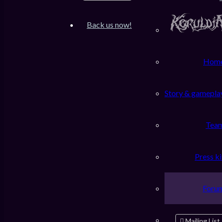
Accueil du forum
Back us now!
Rechercher
Requête de la recherche
Hom
Rechercher par mots-clés :
Story & gamepla
Insérez le caractère « + » devant un mot qui doit être trouvé
et « - » devant un mot qui doit être ignoré. Insérez une liste
de mots séparés entre des barres verticales discontinues « | »
Tea
si seul un des mots doit être trouvé. Utilisez un astérisque
« * » comme métacaractère passe-partout si vous souhaitez
effectuer des recherches partielles.
Press ki
Rechercher tous les termes ou utiliser une question
comme élément
Rechercher n’importe quel de ces termes
Foru
Rechercher par auteur :
Utilisez un astérisque « * » comme métacaractère passe-
partout si vous souhaitez effectuer des recherches partielles.
Mailing List