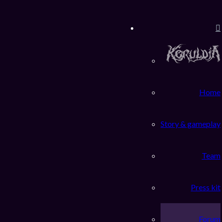
Home
Story & gameplay
Team
Press kit
Forum