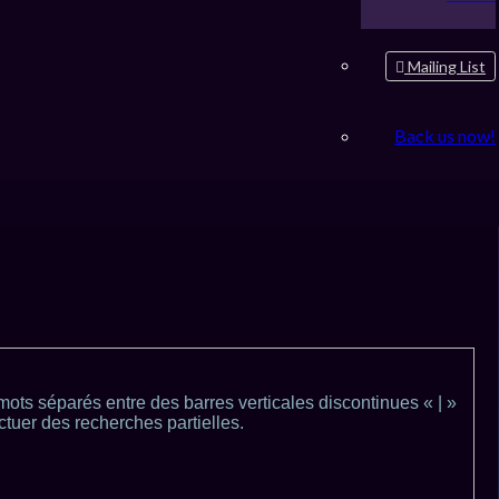
Mailing List
Back us now!
e mots séparés entre des barres verticales discontinues « | »
ctuer des recherches partielles.