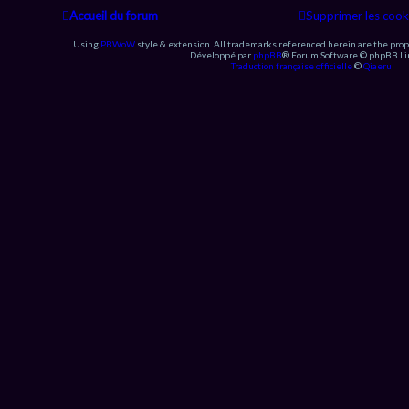
Accueil du forum
Supprimer les cook
Using
PBWoW
style & extension. All trademarks referenced herein are the prop
Développé par
phpBB
® Forum Software © phpBB Li
Traduction française officielle
©
Qiaeru