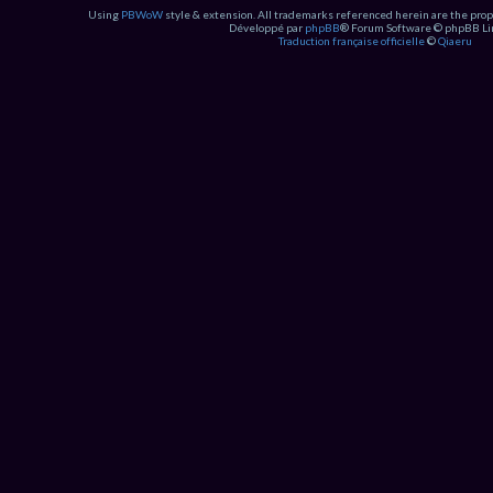
Using
PBWoW
style & extension. All trademarks referenced herein are the prop
Développé par
phpBB
® Forum Software © phpBB Li
Traduction française officielle
©
Qiaeru