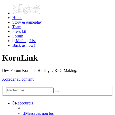
Home
Story & gameplay
Team
Press kit
Forum
Mailing List
Back us now!
KoruLink
Dev-Forum Koruldia Heritage / RPG Making.
Accéder au contenu
Raccourcis
Messages non lus