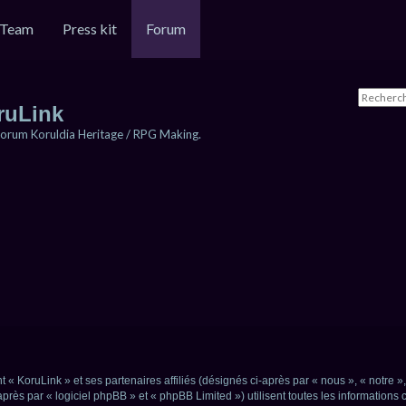
Team
Press kit
Forum
ruLink
orum Koruldia Heritage / RPG Making.
 « KoruLink » et ses partenaires affiliés (désignés ci-après par « nous », « notre »,
rès par « logiciel phpBB » et « phpBB Limited ») utilisent toutes les informations co