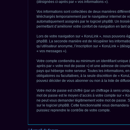
(désignées ci-après par « vos informations »).
Vos informations sont collectées de deux manières différent
téléchargés temporairement par le navigateur internet de vo
automatiquement assignés par le logiciel phpBB. Un troisième
permettant d’améliorer votre confort de navigation en tant qu
Lors de votre navigation sur « KoruLink », nous pouvons ég
phpBB. La seconde manière est de récupérer les informatio
qu’utilisateur anonyme, l’inscription sur « KoruLink » (dés
« vos messages »).
Votre compte contiendra au minimum un identifiant unique (
après par « votre mot de passe ») et une adresse de courri
pays qui héberge notre serveur. Toutes les informations, en-
obligatoires ou facultatives, à la seule discrétion de « Ko
pouvez décider de vous abonner ou non à la liste de diffus
Votre mot de passe est chiffré (par un chiffrage à sens uniqu
mot de passe est le moyen d’accès à votre compte sur « Kor
ne peut vous demander légitimement votre mot de passe. Si 
sur le logiciel phpBB. Cette fonctionnalité vous demandera 
puissiez reprendre le contrôle de votre compte.