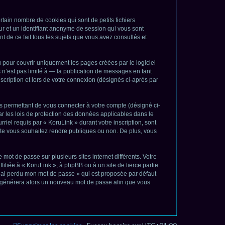
e
r
tain nombre de cookies qui sont de petits fichiers
eur et un identifiant anonyme de session qui vous sont
c
t de ce fait tous les sujets que vous avez consultés et
h
e
pour couvrir uniquement les pages créées par le logiciel
’est pas limité à — la publication de messages en tant
r
scription et lors de votre connexion (désignés ci-après par
s permettant de vous connecter à votre compte (désigné ci-
ar les lois de protection des données applicables dans le
riel requis par « KoruLink » durant votre inscription, sont
mpte vous souhaitez rendre publiques ou non. De plus, vous
 mot de passe sur plusieurs sites internet différents. Votre
liée à « KoruLink », à phpBB ou à un site de tierce partie
J’ai perdu mon mot de passe » qui est proposée par défaut
pBB générera alors un nouveau mot de passe afin que vous