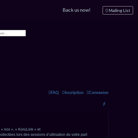
Back us now!
Mailing List
FAQ
Inscription
Connexion
R
e
c
 « nos », « KoruLink » et
h
llectées lors des sessions d’utilisation de votre part