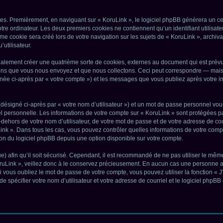
es. Premièrement, en naviguant sur « KoruLink », le logiciel phpBB génèrera un cer
tre ordinateur. Les deux premiers cookies ne contiennent qu’un identifiant utilisat
 cookie sera créé lors de votre navigation sur les sujets de « KoruLink », archivan
’utilisateur.
alement créer une quatrième sorte de cookies, externes au document qui est prévu 
ns que vous nous envoyez et que nous collectons. Ceci peut correspondre — mais n
ignée ci-après par « votre compte ») et les messages que vous publiez après votre in
désigné ci-après par « votre nom d’utilisateur ») et un mot de passe personnel vou
el personnelle. Les informations de votre compte sur « KoruLink » sont protégées p
dehors de votre nom d’utilisateur, de votre mot de passe et de votre adresse de cour
ruLink ». Dans tous les cas, vous pouvez contrôler quelles informations de votre co
ion du logiciel phpBB depuis une option disponible sur votre compte.
e) afin qu’il soit sécurisé. Cependant, il est recommandé de ne pas utiliser le même
uLink », veillez donc à le conservez précieusement. En aucun cas une personne affi
vous oubliez le mot de passe de votre compte, vous pouvez utiliser la fonction « 
de spécifier votre nom d’utilisateur et votre adresse de courriel et le logiciel ph