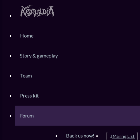
KoruLink
Home
Dev-Forum Koruldia Heritage / RPG Making.
Accéder au contenu
Story & gameplay
Team
Raccourcis
Messages non lus
Press kit
Sujets sans réponse
Sujets actifs
Forum
Rechercher
Connexion
Back us now!
Mailing List
Inscription