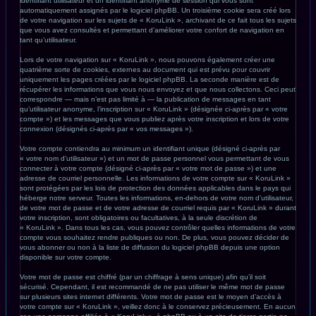
identifiant utilisateur et un identifiant anonyme de session qui vous sont
automatiquement assignés par le logiciel phpBB. Un troisième cookie sera créé lors
de votre navigation sur les sujets de « KoruLink », archivant de ce fait tous les sujets
que vous avez consultés et permettant d’améliorer votre confort de navigation en
tant qu’utilisateur.
Lors de votre navigation sur « KoruLink », nous pouvons également créer une
quatrième sorte de cookies, externes au document qui est prévu pour couvrir
uniquement les pages créées par le logiciel phpBB. La seconde manière est de
récupérer les informations que vous nous envoyez et que nous collectons. Ceci peut
correspondre — mais n’est pas limité à — la publication de messages en tant
qu’utilisateur anonyme, l’inscription sur « KoruLink » (désignée ci-après par « votre
compte ») et les messages que vous publiez après votre inscription et lors de votre
connexion (désignés ci-après par « vos messages »).
Votre compte contiendra au minimum un identifiant unique (désigné ci-après par
« votre nom d’utilisateur ») et un mot de passe personnel vous permettant de vous
connecter à votre compte (désigné ci-après par « votre mot de passe ») et une
adresse de courriel personnelle. Les informations de votre compte sur « KoruLink »
sont protégées par les lois de protection des données applicables dans le pays qui
héberge notre serveur. Toutes les informations, en-dehors de votre nom d’utilisateur,
de votre mot de passe et de votre adresse de courriel requis par « KoruLink » durant
votre inscription, sont obligatoires ou facultatives, à la seule discrétion de
« KoruLink ». Dans tous les cas, vous pouvez contrôler quelles informations de votre
compte vous souhaitez rendre publiques ou non. De plus, vous pouvez décider de
vous abonner ou non à la liste de diffusion du logiciel phpBB depuis une option
disponible sur votre compte.
Votre mot de passe est chiffré (par un chiffrage à sens unique) afin qu’il soit
sécurisé. Cependant, il est recommandé de ne pas utiliser le même mot de passe
sur plusieurs sites internet différents. Votre mot de passe est le moyen d’accès à
votre compte sur « KoruLink », veillez donc à le conservez précieusement. En aucun