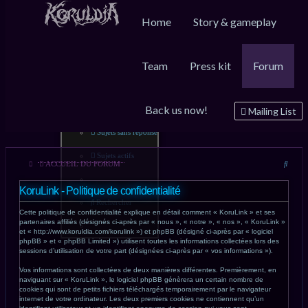
Home
Story & gameplay
Team
Press kit
Forum
FAQ
Inscription
Connexion
Back us now!
Messages non lus
Mailing List
Sujets sans réponse
Sujets actifs
Reche
ACCUEIL DU FORUM
KoruLink - Politique de confidentialité
Rechercher
Cette politique de confidentialité explique en détail comment « KoruLink » et ses
partenaires affiliés (désignés ci-après par « nous », « notre », « nos », « KoruLink »
et « http://www.koruldia.com/korulink ») et phpBB (désigné ci-après par « logiciel
phpBB » et « phpBB Limited ») utilisent toutes les informations collectées lors des
sessions d’utilisation de votre part (désignées ci-après par « vos informations »).
Vos informations sont collectées de deux manières différentes. Premièrement, en
naviguant sur « KoruLink », le logiciel phpBB génèrera un certain nombre de
cookies qui sont de petits fichiers téléchargés temporairement par le navigateur
internet de votre ordinateur. Les deux premiers cookies ne contiennent qu’un