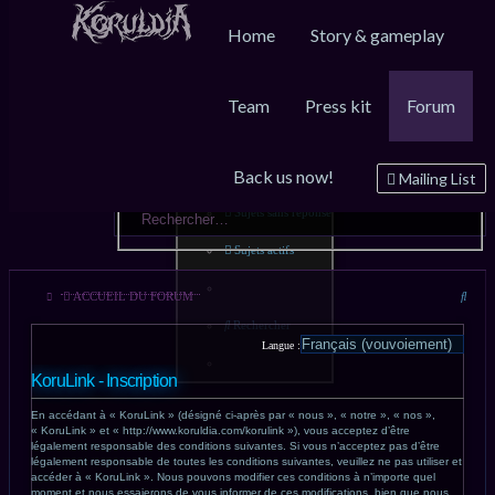
Home
Story & gameplay
Team
Press kit
Forum
Raccourcis
FAQ
Connexion
Back us now!
Messages non lus
Mailing List
Sujets sans réponse
Sujets actifs
Rech
ACCUEIL DU FORUM
Rechercher
Langue :
KoruLink - Inscription
En accédant à « KoruLink » (désigné ci-après par « nous », « notre », « nos »,
« KoruLink » et « http://www.koruldia.com/korulink »), vous acceptez d’être
légalement responsable des conditions suivantes. Si vous n’acceptez pas d’être
légalement responsable de toutes les conditions suivantes, veuillez ne pas utiliser et
accéder à « KoruLink ». Nous pouvons modifier ces conditions à n’importe quel
moment et nous essaierons de vous informer de ces modifications, bien que nous