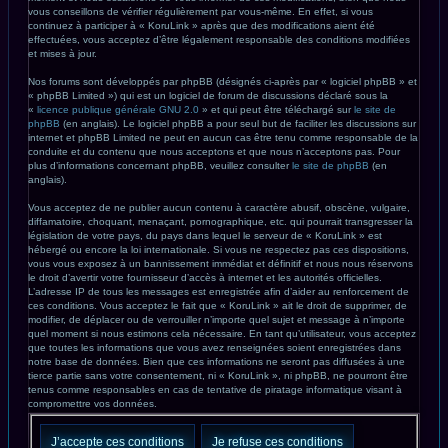
vous conseillons de vérifier régulièrement par vous-même. En effet, si vous
continuez à participer à « KoruLink » après que des modifications aient été
effectuées, vous acceptez d’être légalement responsable des conditions modifiées
et mises à jour.
Nos forums sont développés par phpBB (désignés ci-après par « logiciel phpBB » et
« phpBB Limited ») qui est un logiciel de forum de discussions déclaré sous la
«
licence publique générale GNU 2.0
» et qui peut être téléchargé sur
le site de
phpBB
(en anglais). Le logiciel phpBB a pour seul but de faciliter les discussions sur
internet et phpBB Limited ne peut en aucun cas être tenu comme responsable de la
conduite et du contenu que nous acceptons et que nous n’acceptons pas. Pour
plus d’informations concernant phpBB, veuillez consulter
le site de phpBB
(en
anglais).
Vous acceptez de ne publier aucun contenu à caractère abusif, obscène, vulgaire,
diffamatoire, choquant, menaçant, pornographique, etc. qui pourrait transgresser la
législation de votre pays, du pays dans lequel le serveur de « KoruLink » est
hébergé ou encore la loi internationale. Si vous ne respectez pas ces dispositions,
vous vous exposez à un bannissement immédiat et définitif et nous nous réservons
le droit d’avertir votre fournisseur d’accès à internet et les autorités officielles.
L’adresse IP de tous les messages est enregistrée afin d’aider au renforcement de
ces conditions. Vous acceptez le fait que « KoruLink » ait le droit de supprimer, de
modifier, de déplacer ou de verrouiller n’importe quel sujet et message à n’importe
quel moment si nous estimons cela nécessaire. En tant qu’utilisateur, vous acceptez
que toutes les informations que vous avez renseignées soient enregistrées dans
notre base de données. Bien que ces informations ne seront pas diffusées à une
tierce partie sans votre consentement, ni « KoruLink », ni phpBB, ne pourront être
tenus comme responsables en cas de tentative de piratage informatique visant à
compromettre vos données.