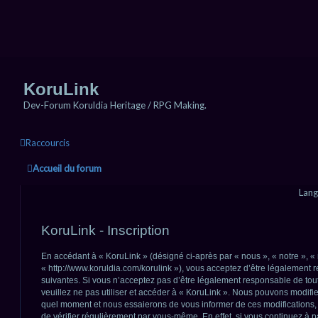
KoruLink
Dev-Forum Koruldia Heritage / RPG Making.
Raccourcis
Accueil du forum
Lang
KoruLink - Inscription
En accédant à « KoruLink » (désigné ci-après par « nous », « notre », « 
« http://www.koruldia.com/korulink »), vous acceptez d’être légalement
suivantes. Si vous n’acceptez pas d’être légalement responsable de tout
veuillez ne pas utiliser et accéder à « KoruLink ». Nous pouvons modifie
quel moment et nous essaierons de vous informer de ces modifications,
de vérifier régulièrement par vous-même. En effet, si vous continuez à p