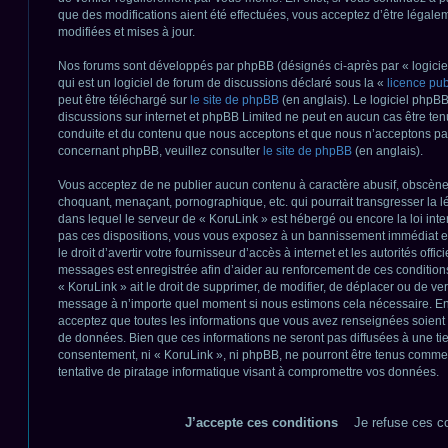
que des modifications aient été effectuées, vous acceptez d’être légal
modifiées et mises à jour.
Nos forums sont développés par phpBB (désignés ci-après par « logicie
qui est un logiciel de forum de discussions déclaré sous la «
licence pu
peut être téléchargé sur
le site de phpBB
(en anglais). Le logiciel phpBB 
discussions sur internet et phpBB Limited ne peut en aucun cas être t
conduite et du contenu que nous acceptons et que nous n’acceptons pas
concernant phpBB, veuillez consulter
le site de phpBB
(en anglais).
Vous acceptez de ne publier aucun contenu à caractère abusif, obscène, 
choquant, menaçant, pornographique, etc. qui pourrait transgresser la lé
dans lequel le serveur de « KoruLink » est hébergé ou encore la loi inte
pas ces dispositions, vous vous exposez à un bannissement immédiat et 
le droit d’avertir votre fournisseur d’accès à internet et les autorités offic
messages est enregistrée afin d’aider au renforcement de ces conditions
« KoruLink » ait le droit de supprimer, de modifier, de déplacer ou de verr
message à n’importe quel moment si nous estimons cela nécessaire. En t
acceptez que toutes les informations que vous avez renseignées soient
de données. Bien que ces informations ne seront pas diffusées à une tie
consentement, ni « KoruLink », ni phpBB, ne pourront être tenus comm
tentative de piratage informatique visant à compromettre vos données.