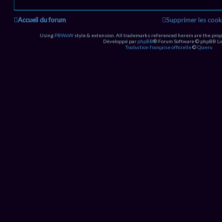
Accueil du forum
Supprimer les cook
Using
PBWoW
style & extension. All trademarks referenced herein are the prop
Développé par
phpBB
® Forum Software © phpBB Li
Traduction française officielle
©
Qiaeru