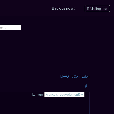
Back us now!
Mailing List
FAQ
Connexion
R
e
Langue :
c
h