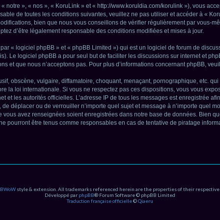
« notre », « nos », « KoruLink » et « http://www.koruldia.com/korulink »), vous ac
able de toutes les conditions suivantes, veuillez ne pas utiliser et accéder à « Ko
ifications, bien que nous vous conseillons de vérifier régulièrement par vous-même
eptez d’être légalement responsable des conditions modifiées et mises à jour.
r « logiciel phpBB » et « phpBB Limited ») qui est un logiciel de forum de discus
s). Le logiciel phpBB a pour seul but de faciliter les discussions sur internet et 
ns et que nous n’acceptons pas. Pour plus d’informations concernant phpBB, veuil
f, obscène, vulgaire, diffamatoire, choquant, menaçant, pornographique, etc. qui p
e la loi internationale. Si vous ne respectez pas ces dispositions, vous vous expo
rnet et les autorités officielles. L’adresse IP de tous les messages est enregistrée 
ier, de déplacer ou de verrouiller n’importe quel sujet et message à n’importe quel 
que vous avez renseignées soient enregistrées dans notre base de données. Bien que
, ne pourront être tenus comme responsables en cas de tentative de piratage infor
PBWoW
style & extension. All trademarks referenced herein are the properties of their respective
Développé par
phpBB
® Forum Software © phpBB Limited
Traduction française officielle
©
Qiaeru