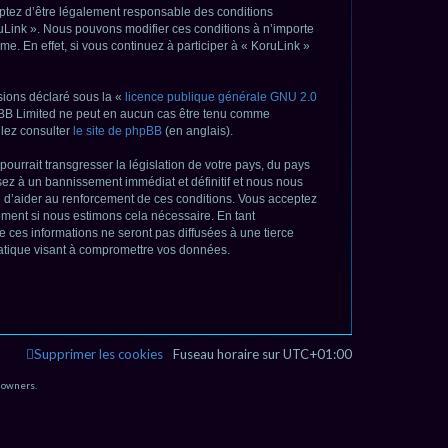
e
ceptez d’être légalement responsable des conditions
ruLink ». Nous pouvons modifier ces conditions à n’importe
r
. En effet, si vous continuez à participer à « KoruLink »
c
h
sions déclaré sous la «
licence publique générale GNU 2.0
phpBB Limited ne peut en aucun cas être tenu comme
e
lez consulter
le site de phpBB
(en anglais).
r
ourrait transgresser la législation de votre pays, du pays
sez à un bannissement immédiat et définitif et nous nous
afin d’aider au renforcement de ces conditions. Vous acceptez
moment si nous estimons cela nécessaire. En tant
 ces informations ne seront pas diffusées à une tierce
matique visant à compromettre vos données.
Supprimer les cookies
Fuseau horaire sur
UTC+01:00
 owners.