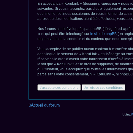
En accédant à « KoruLink » (désigné ci-après par « nous », 
suivantes. Si vous n’acceptez pas d’être légalement respons
quel moment et nous essaierons de vous informer de ces mod
après que des modifications aient été effectuées, vous acc
Nos forums sont développés par phpBB (désignés ci-après pa
» et qui peut être téléchargé sur
le site de phpBB
(en anglai
responsable de la conduite et du contenu que nous accepto
Vous acceptez de ne publier aucun contenu à caractère abusi
dans lequel le serveur de « KoruLink » est hébergé ou encor
réservons le droit d’avertir votre fournisseur d’accès à inte
le fait que « KoruLink » ait le droit de supprimer, de modif
qu’utilisateur, vous acceptez que toutes les informations 
partie sans votre consentement, ni « KoruLink », ni phpBB
Accueil du forum
Using