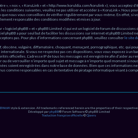
otre », « nos », « KoruLink » et « http://www.koruldia.com/korulink »), vous acceptez 
les conditions suivantes, veuillez ne pas utiliser et accéder à « KoruLink ». Nous p
 que nous vous conseillons de vérifier régulièrement par vous-même. En effet, si vou
galement responsable des conditions modifiées et mises à jour.
 logiciel phpBB » et « phpBB Limited ») qui est un logiciel de forum de discussions 
iciel phpBB a pour seul but de faciliter les discussions sur internet et phpBB Limite
ceptons pas. Pour plus d’informations concernant phpBB, veuillez consulter
le site 
, obscène, vulgaire, diffamatoire, choquant, menaçant, pornographique, etc. qui pourr
oi internationale. Si vous ne respectez pas ces dispositions, vous vous exposez à un 
torités officielles. L’adresse IP de tous les messages est enregistrée afin d’aider au 
cer ou de verrouiller n’importe quel sujet et message à n’importe quel moment si nous
ées soient enregistrées dans notre base de données. Bien que ces informations ne s
tenus comme responsables en cas de tentative de piratage informatique visant à co
PBWoW
style & extension. All trademarks referenced herein are the properties of their respective
Développé par
phpBB
® Forum Software © phpBB Limited
Traduction française officielle
©
Qiaeru