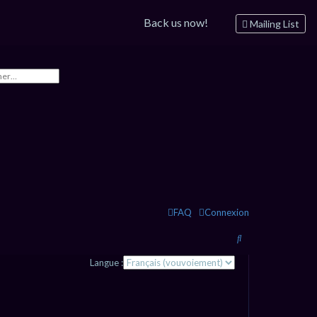
Back us now!
Mailing List
FAQ
Connexion
R
e
Langue :
c
h