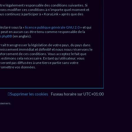
e
d’être légalement responsable des conditions suivantes. Si
r
ouvons modifier ces conditions à n’importe quel moment et
s continuez à participer à « KoruLink » après que des
c
h
déclaré sous la «
licence publique générale GNU 2.0
» et qui
d ne peut en aucun cas être tenu comme responsable de la
e
de phpBB
(en anglais).
r
ait transgresser la législation de votre pays, du pays dans
bannissement immédiat et définitif et nous nous réservons le
renforcement de ces conditions. Vous acceptez le fait que
 estimons cela nécessaire. En tant qu’utilisateur, vous
eront pas diffusées à une tierce partie sans votre
mpromettre vos données.
Supprimer les cookies
Fuseau horaire sur
UTC+01:00
 owners.