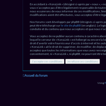
En accédant à « KoruLink » (désigné ci-après par « nous », « n
vous n’acceptez pas d’être légalement responsable de toutes 
nous essaierons de vous informer de ces modifications, bien
modifications aient été effectuées, vous acceptez d’être lé
Nos forums sont développés par phpBB (désignés ci-après par «
peut être téléchargé sur
le site de phpBB
(en anglais). Le log
conduite et du contenu que nous acceptons et que nous n’ac
Vous acceptez de ne publier aucun contenu à caractère abusif
lequel le serveur de « KoruLink » est hébergé ou encore la l
droit d’avertir votre fournisseur d’accès à internet et les au
« KoruLink » ait le droit de supprimer, de modifier, de dépla
acceptez que toutes les informations que vous avez renseign
consentement, ni « KoruLink », ni phpBB, ne pourront être 
Accueil du forum
Using