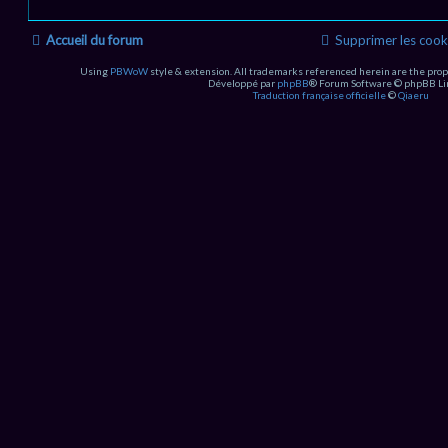
Accueil du forum
Supprimer les cook
Using
PBWoW
style & extension. All trademarks referenced herein are the prop
Développé par
phpBB
® Forum Software © phpBB Li
Traduction française officielle
©
Qiaeru