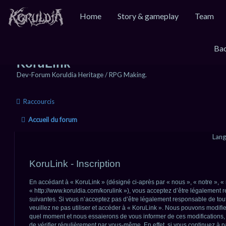
Home
Story & gameplay
Team
Bac
KoruLink
Dev-Forum Koruldia Heritage / RPG Making.
Raccourcis
Accueil du forum
Lang
KoruLink - Inscription
En accédant à « KoruLink » (désigné ci-après par « nous », « notre », « 
« http://www.koruldia.com/korulink »), vous acceptez d’être légalement
suivantes. Si vous n’acceptez pas d’être légalement responsable de tout
veuillez ne pas utiliser et accéder à « KoruLink ». Nous pouvons modifie
quel moment et nous essaierons de vous informer de ces modifications,
de vérifier régulièrement par vous-même. En effet, si vous continuez à p