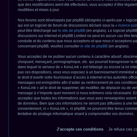
que des modifications aient été effectuées, vous acceptez d’être légal
modifiées et mises à jour.
Nos forums sont développés par phpBB (désignés ci-après par « logicie
qui est un logiciel de forum de discussions déclaré sous la «
licence pu
peut être téléchargé sur
le site de phpBB
(en anglais). Le logiciel phpBB 
discussions sur internet et phpBB Limited ne peut en aucun cas être t
conduite et du contenu que nous acceptons et que nous n’acceptons pas
concernant phpBB, veuillez consulter
le site de phpBB
(en anglais).
Vous acceptez de ne publier aucun contenu à caractère abusif, obscène, 
choquant, menaçant, pornographique, etc. qui pourrait transgresser la lé
dans lequel le serveur de « KoruLink » est hébergé ou encore la loi inte
pas ces dispositions, vous vous exposez à un bannissement immédiat et 
le droit d’avertir votre fournisseur d’accès à internet et les autorités offic
messages est enregistrée afin d’aider au renforcement de ces conditions
« KoruLink » ait le droit de supprimer, de modifier, de déplacer ou de verr
message à n’importe quel moment si nous estimons cela nécessaire. En t
acceptez que toutes les informations que vous avez renseignées soient
de données. Bien que ces informations ne seront pas diffusées à une tie
consentement, ni « KoruLink », ni phpBB, ne pourront être tenus comm
tentative de piratage informatique visant à compromettre vos données.