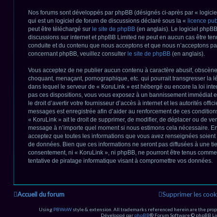
Nos forums sont développés par phpBB (désignés ci-après par « logicie
qui est un logiciel de forum de discussions déclaré sous la «
licence pu
peut être téléchargé sur
le site de phpBB
(en anglais). Le logiciel phpBB 
discussions sur internet et phpBB Limited ne peut en aucun cas être t
conduite et du contenu que nous acceptons et que nous n’acceptons pas
concernant phpBB, veuillez consulter
le site de phpBB
(en anglais).
Vous acceptez de ne publier aucun contenu à caractère abusif, obscène, 
choquant, menaçant, pornographique, etc. qui pourrait transgresser la lé
dans lequel le serveur de « KoruLink » est hébergé ou encore la loi inte
pas ces dispositions, vous vous exposez à un bannissement immédiat et 
le droit d’avertir votre fournisseur d’accès à internet et les autorités offic
messages est enregistrée afin d’aider au renforcement de ces conditions
« KoruLink » ait le droit de supprimer, de modifier, de déplacer ou de verr
message à n’importe quel moment si nous estimons cela nécessaire. En t
acceptez que toutes les informations que vous avez renseignées soient
de données. Bien que ces informations ne seront pas diffusées à une tie
consentement, ni « KoruLink », ni phpBB, ne pourront être tenus comm
tentative de piratage informatique visant à compromettre vos données.
Accueil du forum
Supprimer les cook
Using
PBWoW
style & extension. All trademarks referenced herein are the prop
Développé par
phpBB
® Forum Software © phpBB Li