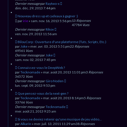
Dernier message
par
Raytwo-x
dim. déc. 29, 2013 7:44 pm
Nouveau dress up et cadeaux à gagner :)
13
Réponses
par
irie
» sam. nov. 16, 2013 5:56 pm
47784
Vues
Dernier message
par
Rikov
ven. nov. 29, 2013 11:56 am
BilouCorp : Ouverture d'une plateforme (Tuts, Scripts, Etc.)
par
Joke
» mer. avr. 03, 2013 5:51 pm
22
Réponses
69561
Vues
Dernier message
par
Joke
sam. nov. 02, 2013 7:45 pm
Connaissez-vous le DeepWeb ?
par
Tecknomade
» mar. août 20, 2013 11:01 pm
3
Réponses
36572
Vues
Dernier message
par
Giro Noden
lun. sept. 09, 2013 9:53 pm
Que pensez-vous de la next-gen ?
par
Tecknomade
» mar. août 20, 2013 8:14 pm
5
Réponses
33766
Vues
Dernier message
par
Tecknomade
mer. août 21, 2013 9:25 am
Si vous ne deviez retenir qu'une musique de jeu vidéo...
par
Alkarin
» mer. juil. 13, 2011 11:29 am
38
Réponses