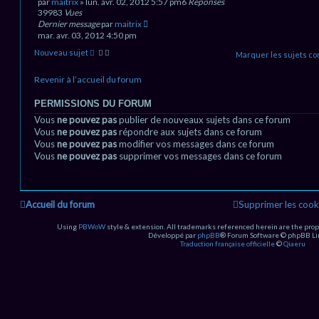
par
maitrix
» lun. avr. 02, 2012 5:57 pm
6
Réponses
39983
Vues
Dernier message
par
maitrix
mar. avr. 03, 2012 4:50 pm
Nouveau sujet
Marquer les sujets c
Revenir à l’accueil du forum
PERMISSIONS DU FORUM
Vous
ne pouvez pas
publier de nouveaux sujets dans ce forum
Vous
ne pouvez pas
répondre aux sujets dans ce forum
Vous
ne pouvez pas
modifier vos messages dans ce forum
Vous
ne pouvez pas
supprimer vos messages dans ce forum
Accueil du forum
Supprimer les cook
Using
PBWoW
style & extension. All trademarks referenced herein are the prop
Développé par
phpBB
® Forum Software © phpBB Li
Traduction française officielle
©
Qiaeru