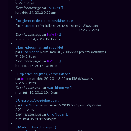
28635
Vues
Dernier message
par
Joueur1
lun. déc. 24, 2012 9:55 am
Reglement de compte Makinesque
64
Réponses
par
fucktar
» dim. juil. 01, 2012 8:58 pm
149837
Vues
Dernier message
par
KaYsEr
ven. sept. 14, 2012 12:17 am
Les vidéos marrantes du Net
par
Giro Noden
» dim. nov. 30, 2008 2:35 pm
729
Réponses
743843
Vues
Dernier message
par
KaYsEr
lun. août 13, 2012 10:56 pm
Topic des énigmes, 2ème saison!
par
irie
» mar. déc. 20, 2011 3:22 am
156
Réponses
285637
Vues
Dernier message
par
Watchinofoye
mar. juil. 10, 2012 10:48 pm
Un projet Archéologique...
par
Giro Noden
» dim. mai 06, 2012 5:45 pm
0
Réponses
59211
Vues
Dernier message
par
Giro Noden
dim. mai 06, 2012 5:45 pm
Made In Asia ( Belgique )