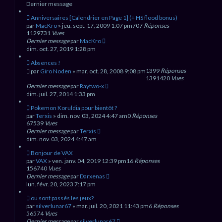
Dernier message
e
e
r
a
Anniversaires [Calendrier en Page 1] (+ HS flood bonus)
v
par
MacKro
» jeu. sept. 17, 2009 1:07 pm
707
Réponses
a
n
1129731
Vues
c
Dernier message
par
MacKro
é
dim. oct. 27, 2019 1:28 pm
e
Absences !
1399
Réponses
par
Giro Noden
» mar. oct. 28, 2008 9:08 pm
1391420
Vues
Dernier message
par
Raytwo-x
dim. juil. 27, 2014 1:33 pm
Pokemon Koruldia pour bientôt ?
par
Terxis
» dim. nov. 03, 2024 4:47 am
0
Réponses
67539
Vues
Dernier message
par
Terxis
dim. nov. 03, 2024 4:47 am
Bonjour de VAX
par
VAX
» ven. janv. 04, 2019 12:39 pm
16
Réponses
156740
Vues
Dernier message
par
Darxenas
lun. févr. 20, 2023 7:17 pm
ou sont passés les jeux?
par
silverlunar67
» mar. juil. 20, 2021 11:43 pm
6
Réponses
56574
Vues
Dernier message
par
silverlunar67