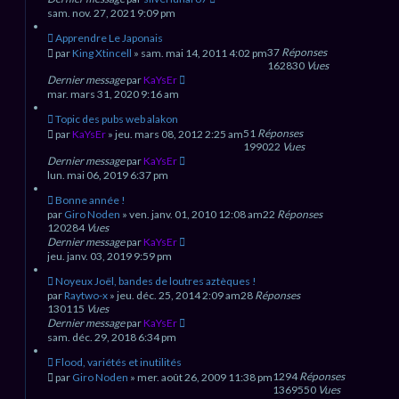
sam. nov. 27, 2021 9:09 pm
Apprendre Le Japonais
37
Réponses
par
King Xtincell
» sam. mai 14, 2011 4:02 pm
162830
Vues
Dernier message
par
KaYsEr
mar. mars 31, 2020 9:16 am
Topic des pubs web alakon
51
Réponses
par
KaYsEr
» jeu. mars 08, 2012 2:25 am
199022
Vues
Dernier message
par
KaYsEr
lun. mai 06, 2019 6:37 pm
Bonne année !
par
Giro Noden
» ven. janv. 01, 2010 12:08 am
22
Réponses
120284
Vues
Dernier message
par
KaYsEr
jeu. janv. 03, 2019 9:59 pm
Noyeux Joël, bandes de loutres aztèques !
par
Raytwo-x
» jeu. déc. 25, 2014 2:09 am
28
Réponses
130115
Vues
Dernier message
par
KaYsEr
sam. déc. 29, 2018 6:34 pm
Flood, variétés et inutilités
1294
Réponses
par
Giro Noden
» mer. août 26, 2009 11:38 pm
1369550
Vues