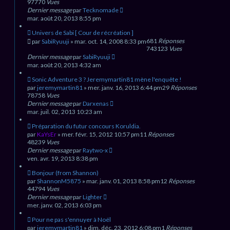
97770
Vues
Dernier message
par
Tecknomade
mar. août 20, 2013 8:55 pm
Univers de Sabi [ Cour de récréation ]
681
Réponses
par
SabiRyuuji
» mar. oct. 14, 2008 8:33 pm
743123
Vues
Dernier message
par
SabiRyuuji
mar. août 20, 2013 4:32 am
Sonic Adventure 3 ? Jeremymartin81 mène l'enquête !
par
jeremymartin81
» mer. janv. 16, 2013 6:44 pm
29
Réponses
78758
Vues
Dernier message
par
Darxenas
mar. juil. 02, 2013 10:23 am
Préparation du futur concours Koruldia.
par
KaYsEr
» mer. févr. 15, 2012 10:57 pm
11
Réponses
48239
Vues
Dernier message
par
Raytwo-x
ven. avr. 19, 2013 8:38 pm
Bonjour (from Shannon)
par
ShannonM5875
» mar. janv. 01, 2013 8:58 pm
12
Réponses
44794
Vues
Dernier message
par
Lighter
mer. janv. 02, 2013 6:03 pm
Pour ne pas s'ennuyer à Noël
par
jeremymartin81
» dim. déc. 23, 2012 6:08 pm
1
Réponses