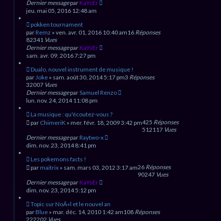
Dernier message
par
KaYsEr
jeu. mai 05, 2016 12:48 am
pokken tournament
par
Remz
» ven. avr. 01, 2016 10:40 am
16
Réponses
82341
Vues
Dernier message
par
KaYsEr
sam. avr. 09, 2016 7:27 pm
Dualo, nouvel instrument de musique !
par
Joke
» sam. août 30, 2014 5:17 pm
3
Réponses
32007
Vues
Dernier message
par
Samuel Renzo
lun. nov. 24, 2014 11:08 pm
La musique : qu'écoutez-vous ?
425
Réponses
par
ChimeriK
» mer. févr. 18, 2009 3:42 pm
512117
Vues
Dernier message
par
Raytwo-x
dim. nov. 23, 2014 8:41 pm
Les pokemons facts !
26
Réponses
par
maitrix
» sam. mars 03, 2012 3:17 am
90247
Vues
Dernier message
par
KaYsEr
dim. nov. 23, 2014 5:12 pm
Topic sur NoÃ«l et le nouvel an
par
Blue
» mar. déc. 14, 2010 1:42 am
108
Réponses
222202
Vues