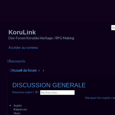
KoruLink
Dev-Forum Koruldia Heritage / RPG Making.
Accéder au contenu
Raccourcis
Accueil du forum
DISCUSSION GENERALE
R
R
Nouveau sujet
e
e
Marquer les sujets c
c
c
h
h
e
e
Sujets
r
r
Réponses
c
c
Vues
h
h