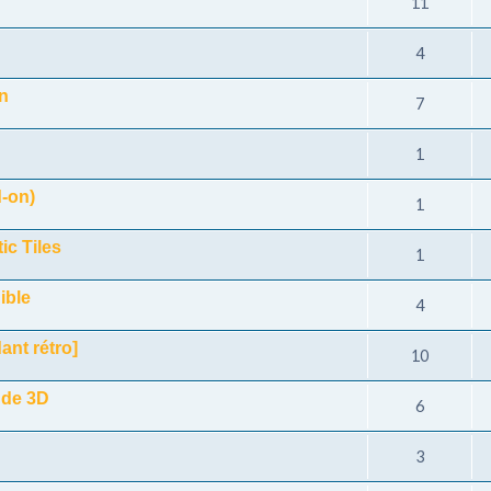
11
4
in
7
1
-on)
1
c Tiles
1
ible
4
ant rétro]
10
 de 3D
6
3