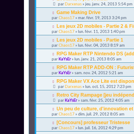
par
Darxenas
» jeu. janv. 24, 2013 5:54 pm
Game Making Drive
par
Chaos17
» mar. févr. 19, 2013 3:24 pm
Les jeux 2D mobiles - Partie 2 & F
par
Chaos17
» lun. févr. 11, 2013 1:40 pm
Les jeux 2D mobiles - Partie 1
par
Chaos17
» lun. févr. 04, 2013 8:19 am
RPG Maker RTP Nintendo DS (add
par
KaYsEr
» lun. janv. 21, 2013 8:05 am
RPG Maker RTP ADD-ON : Futuristi
par
KaYsEr
» sam. nov. 24, 2012 5:21 am
RPG Maker VX Ace Lite est dispon
par
Darxenas
» lun. oct. 15, 2012 7:23 pm
Retro City Rampage [jeu indépend
par
KaYsEr
» sam. févr. 25, 2012 4:05 am
Un peu de culture, d'innovation et
par
Chaos17
» dim. juil. 29, 2012 8:05 am
[Concours] professeur Tristesse
par
Chaos17
» lun. juil. 16, 2012 4:29 pm