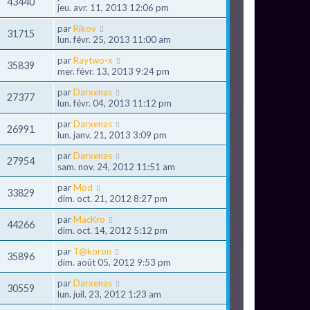
43440
jeu. avr. 11, 2013 12:06 pm
par
Rikov
31715
lun. févr. 25, 2013 11:00 am
par
Raytwo-x
35839
mer. févr. 13, 2013 9:24 pm
par
Darxenas
27377
lun. févr. 04, 2013 11:12 pm
par
Darxenas
26991
lun. janv. 21, 2013 3:09 pm
par
Darxenas
27954
sam. nov. 24, 2012 11:51 am
par
Mod
33829
dim. oct. 21, 2012 8:27 pm
par
MacKro
44266
dim. oct. 14, 2012 5:12 pm
par
T@koron
35896
dim. août 05, 2012 9:53 pm
par
Darxenas
30559
lun. juil. 23, 2012 1:23 am