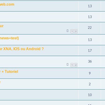
web.com
13
13
ur
22
1
2
(news+test)
13
ur XNA, IOS ou Android ?
17
36
1
2
+ Tutoriel
9
r
2
10