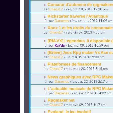
Concour d’automne de rpgmaker
par
Chaos17
» ven. oct. 18, 2013 12:20 pm
Kickstarter traverse l'Atlantique
par
Darxenas
» jeu. oct. 11, 2012 11:09 am
Xbox 1 et les droits du consomate
par
Chaos17
» ven. juin 07, 2013 4:35 pm
[RM-VX] Legendata .0 disponible 
par
KaYsEr
» jeu. mai 09, 2013 10:59 pm
[Brève] Jeux Rpg maker Vx Ace s
par
Chaos17
» lun. mai 06, 2013 9:00 pm
Plateformes de financement
par
Chaos17
» mer. mars 20, 2013 8:15 pm
News graphiques avec RPG Maker 
par
Darxenas
» lun. avr. 22, 2013 2:17 pm
L'actualité musicale de RPG Make
par
Darxenas
» ven. avr. 12, 2013 4:09 pm
Rpgmaker.net
par
Chaos17
» mar. avr. 09, 2013 1:17 am
Evoland, le jeu évolutif