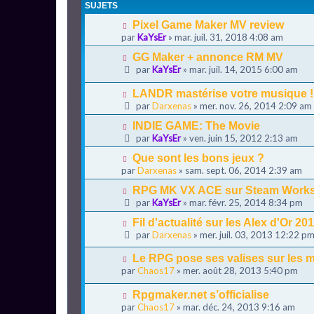
SUJETS
Pixel Game Maker MV review
par
KaYsEr
» mar. juil. 31, 2018 4:08 am
GG Maker + annonce RM MV
par
KaYsEr
» mar. juil. 14, 2015 6:00 am
LANDR mastérise votre musique !
par
Darxenas
» mer. nov. 26, 2014 2:09 am
INDIE GAME: The Movie
par
KaYsEr
» ven. juin 15, 2012 2:13 am
Que sont les bons jeux ?
par
Darxenas
» sam. sept. 06, 2014 2:39 am
RPG MK VX ACE sur Steam Work
par
KaYsEr
» mar. févr. 25, 2014 8:34 pm
Fil d'actualité sur les Alex d'Or 20
par
Darxenas
» mer. juil. 03, 2013 12:22 p
Le RPG pose ses valises sur les m
par
Chaos17
» mer. août 28, 2013 5:40 pm
Rpgmaker.net s’officialise
par
Chaos17
» mar. déc. 24, 2013 9:16 am