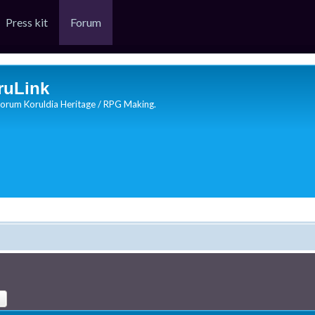
Press kit
Forum
ruLink
orum Koruldia Heritage / RPG Making.
hercher
Recherche avancée