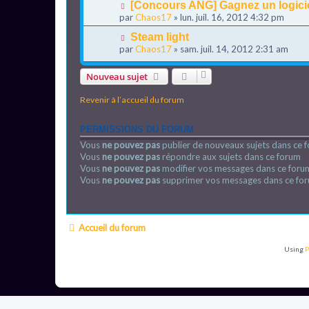
[Concours ANG] Gagnez un logici
par
Chaos17
» lun. juil. 16, 2012 4:32 pm
Steam light
par
Chaos17
» sam. juil. 14, 2012 2:31 am
Nouveau sujet
Revenir à l’accueil du forum
PERMISSIONS DU FORUM
Vous
ne pouvez pas
publier de nouveaux sujets dans ce 
Vous
ne pouvez pas
répondre aux sujets dans ce forum
Vous
ne pouvez pas
modifier vos messages dans ce foru
Vous
ne pouvez pas
supprimer vos messages dans ce fo
Accueil du forum
Using