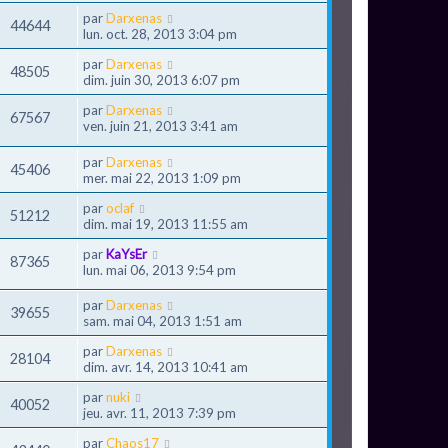
par
Darxenas
44644
lun. oct. 28, 2013 3:04 pm
par
Darxenas
48505
dim. juin 30, 2013 6:07 pm
par
Darxenas
67567
ven. juin 21, 2013 3:41 am
par
Darxenas
45406
mer. mai 22, 2013 1:09 pm
par
oclaf
51212
dim. mai 19, 2013 11:55 am
par
KaYsEr
87365
lun. mai 06, 2013 9:54 pm
par
Darxenas
39655
sam. mai 04, 2013 1:51 am
par
Darxenas
28104
dim. avr. 14, 2013 10:41 am
par
nuki
40052
jeu. avr. 11, 2013 7:39 pm
par
Chaos17