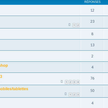
RÉPONSES
12
23
1
2
8
13
2
shop
4
13
76
m
1
2
3
4
obiles/tablettes
50
1
2
3
4