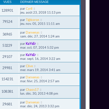
VUES
DERNIER MESSAGE
par
Cyril
128901
jeu. août 23, 2018 11:13 pm
par
T@koron
79524
jeu. nov. 05, 2015 11:11 am
par
Darxenas
36965
sam. déc. 27, 2014 1:24 am
par
KaYsEr
53229
mar. oct. 07, 2014 5:32 pm
par
KaYsEr
29107
mar. sept. 16, 2014 3:22 am
par
Clive
29981
mer. mars 19, 2014 3:41 am
par
Darxenas
154231
mar. févr. 25, 2014 2:57 am
par
Chaos17
108381
lun. déc. 30, 2013 4:08 pm
par
Darxenas
29681
mar. déc. 24, 2013 3:32 pm