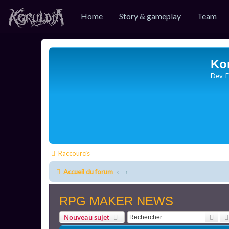
Home
Story & gameplay
Team
Ko
Dev-F
Raccourcis
Accueil du forum
RPG MAKER NEWS
Rec
Nouveau sujet