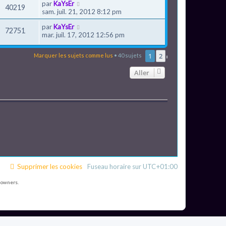
par
KaYsEr
40219
sam. juil. 21, 2012 8:12 pm
par
KaYsEr
72751
mar. juil. 17, 2012 12:56 pm
1
2
Marquer les sujets comme lus
• 40 sujets
Suivant
Aller
Supprimer les cookies
Fuseau horaire sur
UTC+01:00
 owners.