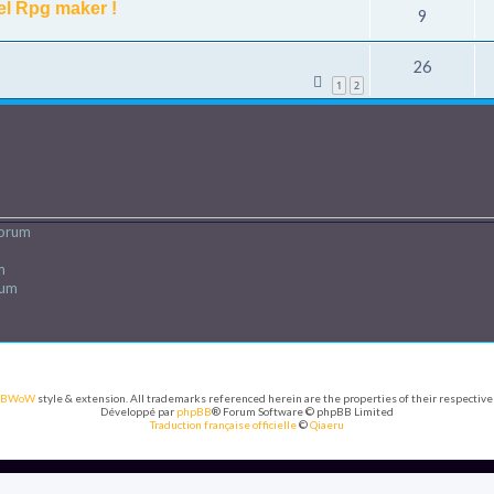
el Rpg maker !
9
26
1
2
forum
m
rum
PBWoW
style & extension. All trademarks referenced herein are the properties of their respective
Développé par
phpBB
® Forum Software © phpBB Limited
Traduction française officielle
©
Qiaeru