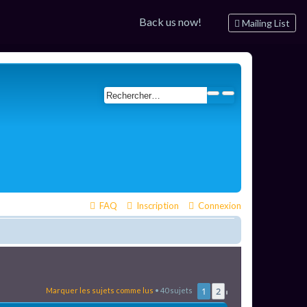
Back us now!
Mailing List
FAQ
Inscription
Connexion
1
2
Marquer les sujets comme lus
• 40 sujets
Suivant