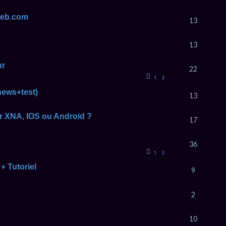
web.com
13
13
ur
22
1
2
news+test)
13
r XNA, IOS ou Android ?
17
36
1
2
 Tutoriel
9
2
10