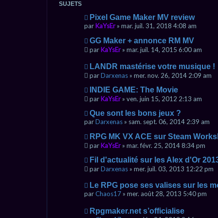
SUJETS
Pixel Game Maker MV review
par
KaYsEr
» mar. juil. 31, 2018 4:08 am
GG Maker + annonce RM MV
par
KaYsEr
» mar. juil. 14, 2015 6:00 am
LANDR mastérise votre musique !
par
Darxenas
» mer. nov. 26, 2014 2:09 am
INDIE GAME: The Movie
par
KaYsEr
» ven. juin 15, 2012 2:13 am
Que sont les bons jeux ?
par
Darxenas
» sam. sept. 06, 2014 2:39 am
RPG MK VX ACE sur Steam Work
par
KaYsEr
» mar. févr. 25, 2014 8:34 pm
Fil d'actualité sur les Alex d'Or 201
par
Darxenas
» mer. juil. 03, 2013 12:22 pm
Le RPG pose ses valises sur les mo
par
Chaos17
» mer. août 28, 2013 5:40 pm
Rpgmaker.net s’officialise