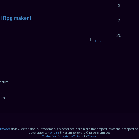
3
l Rpg maker !
9
26
1
2
forum
m
rum
PBWoW
style & extension. All trademarks referenced herein are the properties of their respective
Développé par
phpBB
® Forum Software © phpBB Limited
Traduction française officielle
©
Qiaeru