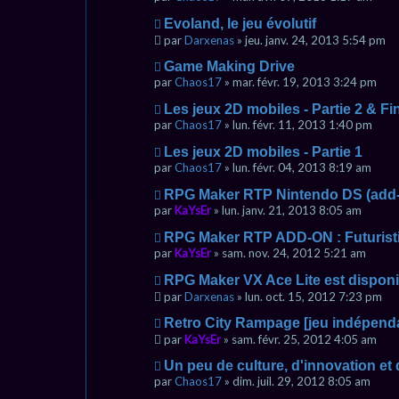
Evoland, le jeu évolutif
par
Darxenas
» jeu. janv. 24, 2013 5:54 pm
Game Making Drive
par
Chaos17
» mar. févr. 19, 2013 3:24 pm
Les jeux 2D mobiles - Partie 2 & Fi
par
Chaos17
» lun. févr. 11, 2013 1:40 pm
Les jeux 2D mobiles - Partie 1
par
Chaos17
» lun. févr. 04, 2013 8:19 am
RPG Maker RTP Nintendo DS (add
par
KaYsEr
» lun. janv. 21, 2013 8:05 am
RPG Maker RTP ADD-ON : Futuristi
par
KaYsEr
» sam. nov. 24, 2012 5:21 am
RPG Maker VX Ace Lite est disponi
par
Darxenas
» lun. oct. 15, 2012 7:23 pm
Retro City Rampage [jeu indépenda
par
KaYsEr
» sam. févr. 25, 2012 4:05 am
Un peu de culture, d'innovation et
par
Chaos17
» dim. juil. 29, 2012 8:05 am