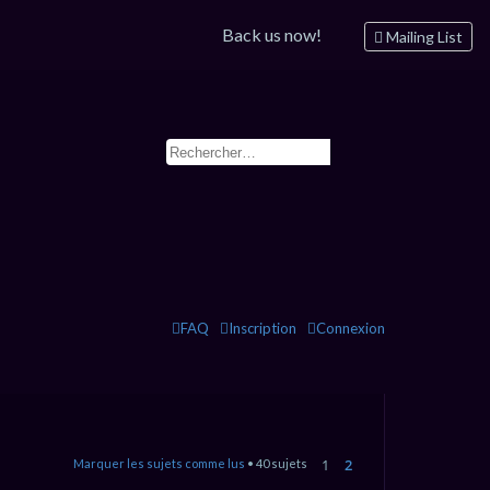
Back us now!
Mailing List
FAQ
Inscription
Connexion
1
2
Marquer les sujets comme lus
• 40 sujets
Suivant