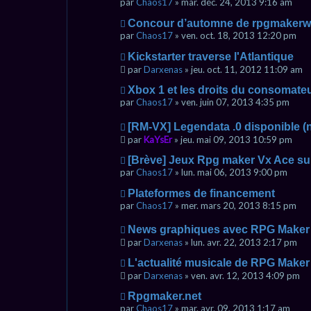
par
Chaos17
» mar. déc. 24, 2013 9:16 am
Concour d’automne de rpgmaker
par
Chaos17
» ven. oct. 18, 2013 12:20 pm
Kickstarter traverse l'Atlantique
par
Darxenas
» jeu. oct. 11, 2012 11:09 am
Xbox 1 et les droits du consomate
par
Chaos17
» ven. juin 07, 2013 4:35 pm
[RM-VX] Legendata .0 disponible (
par
KaYsEr
» jeu. mai 09, 2013 10:59 pm
[Brève] Jeux Rpg maker Vx Ace su
par
Chaos17
» lun. mai 06, 2013 9:00 pm
Plateformes de financement
par
Chaos17
» mer. mars 20, 2013 8:15 pm
News graphiques avec RPG Maker +
par
Darxenas
» lun. avr. 22, 2013 2:17 pm
L'actualité musicale de RPG Maker
par
Darxenas
» ven. avr. 12, 2013 4:09 pm
Rpgmaker.net
par
Chaos17
» mar. avr. 09, 2013 1:17 am