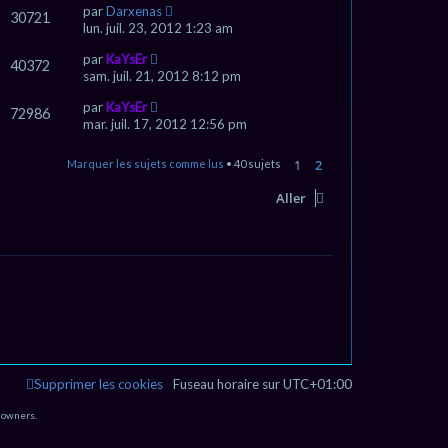
par
Darxenas
30721
lun. juil. 23, 2012 1:23 am
par
KaYsEr
40372
sam. juil. 21, 2012 8:12 pm
par
KaYsEr
72986
mar. juil. 17, 2012 12:56 pm
1
2
Marquer les sujets comme lus
• 40 sujets
Suivant
Aller
Supprimer les cookies
Fuseau horaire sur
UTC+01:00
 owners.