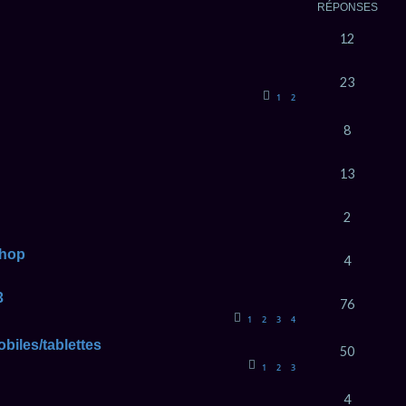
RÉPONSES
12
23
1
2
8
13
2
shop
4
3
76
1
2
3
4
biles/tablettes
50
1
2
3
4