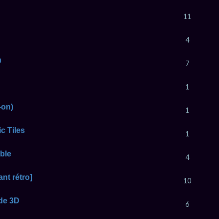
11
4
n
7
1
-on)
1
c Tiles
1
ble
4
nt rétro]
10
 de 3D
6