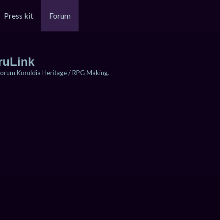
Press kit
Forum
ruLink
orum Koruldia Heritage / RPG Making.
cher
herche avancée