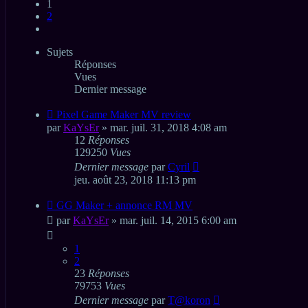
1
2
Suivant
Sujets
Réponses
Vues
Dernier message
Pixel Game Maker MV review
par
KaYsEr
» mar. juil. 31, 2018 4:08 am
12
Réponses
129250
Vues
Dernier message
par
Cyril
jeu. août 23, 2018 11:13 pm
GG Maker + annonce RM MV
par
KaYsEr
» mar. juil. 14, 2015 6:00 am
1
2
23
Réponses
79753
Vues
Dernier message
par
T@koron