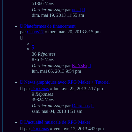
51366
Vues
Dernier message
par
oclaf
dim. mai 19, 2013 11:55 am
Plateformes de financement
par
Chaos17
» mer. mars 20, 2013 8:15 pm
1
2
36
Réponses
87619
Vues
Dernier message
par
KaYsEr
lun. mai 06, 2013 9:54 pm
News graphiques avec RPG Maker + Tutoriel
par
Darxenas
» lun. avr. 22, 2013 2:17 pm
9
Réponses
39824
Vues
Dernier message
par
Darxenas
sam. mai 04, 2013 1:51 am
L'actualité musicale de RPG Maker
par
Darxenas
» ven. avr. 12, 2013 4:09 pm