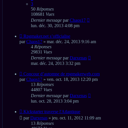
3
50
Réponses
108681
Vues
Dernier message
par
Chaos17
lun. déc. 30, 2013 4:08 pm
Rpgmaker.net s’officialise
par
Chaos17
» mar. déc. 24, 2013 9:16 am
4
Réponses
29831
Vues
Dernier message
par
Darxenas
mar. déc. 24, 2013 3:32 pm
Concour d’automne de rpgmakerweb.com
par
Chaos17
» ven. oct. 18, 2013 12:20 pm
13
Réponses
44807
Vues
Dernier message
par
Darxenas
lun. oct. 28, 2013 3:04 pm
Kickstarter traverse l'Atlantique
par
Darxenas
» jeu. oct. 11, 2012 11:09 am
13
Réponses