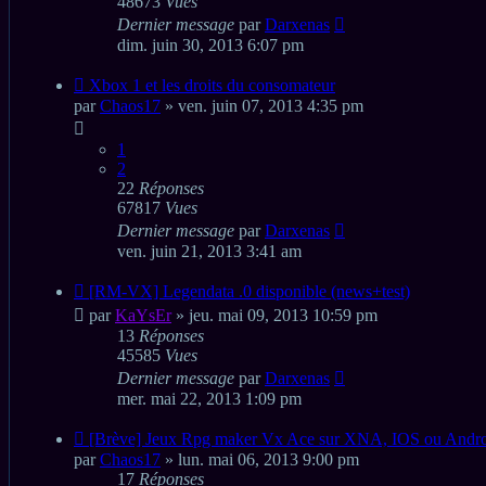
48673
Vues
Dernier message
par
Darxenas
dim. juin 30, 2013 6:07 pm
Xbox 1 et les droits du consomateur
par
Chaos17
» ven. juin 07, 2013 4:35 pm
1
2
22
Réponses
67817
Vues
Dernier message
par
Darxenas
ven. juin 21, 2013 3:41 am
[RM-VX] Legendata .0 disponible (news+test)
par
KaYsEr
» jeu. mai 09, 2013 10:59 pm
13
Réponses
45585
Vues
Dernier message
par
Darxenas
mer. mai 22, 2013 1:09 pm
[Brève] Jeux Rpg maker Vx Ace sur XNA, IOS ou Andro
par
Chaos17
» lun. mai 06, 2013 9:00 pm
17
Réponses