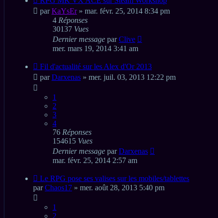
RPG MK VX ACE sur Steam Workshop
par
KaYsEr
» mar. févr. 25, 2014 8:34 pm
4
Réponses
30137
Vues
Dernier message
par
Clive
mer. mars 19, 2014 3:41 am
Fil d'actualité sur les Alex d'Or 2013
par
Darxenas
» mer. juil. 03, 2013 12:22 pm
1
2
3
4
76
Réponses
154615
Vues
Dernier message
par
Darxenas
mar. févr. 25, 2014 2:57 am
Le RPG pose ses valises sur les mobiles/tablettes
par
Chaos17
» mer. août 28, 2013 5:40 pm
1
2