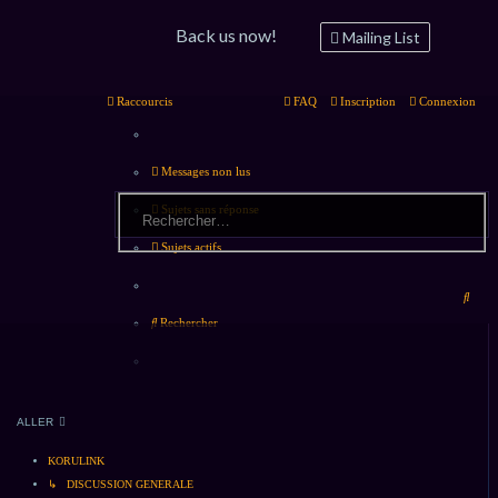
Back us now!
Mailing List
Raccourcis
FAQ
Inscription
Connexion
Messages non lus
Sujets sans réponse
Sujets actifs
Rech
Rechercher
ALLER
KORULINK
↳ DISCUSSION GENERALE