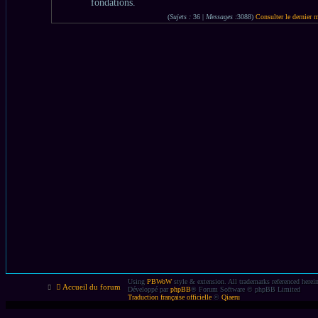
fondations.
(
Sujets :
36 |
Messages :
3088)
Consulter le dernier 
Using
PBWoW
style & extension. All trademarks referenced herein 
Accueil du forum
Développé par
phpBB
® Forum Software © phpBB Limited
Traduction française officielle
©
Qiaeru