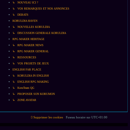
↳ NOUVEAU ICI ?
↳ VOS REMARQUES ET NOS ANNONCES
↳ DEBATS
KORULDIA HAVEN
↳ NOUVELLES KORULDIA
↳ DISCUSSION GENERALE KORULDIA
RPG MAKER HERITAGE
↳ RPG MAKER NEWS
↳ RPG MAKER GENERAL
↳ RESSOURCES
↳ VOS PROJETS DE JEUX
ENGLISH FAR PLACE
↳ KORULDIA IN ENGLISH
↳ ENGLISH RPG MAKING
↳ KoruTeam QG
↳ PROPOSER SON KORUMON
↳ ZONE AVATAR
Supprimer les cookies
Fuseau horaire sur
UTC+01:00