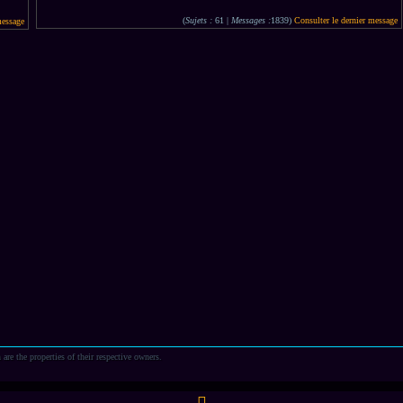
(
Sujets :
61 |
Messages :
1839)
Consulter le dernier message
message
are the properties of their respective owners.