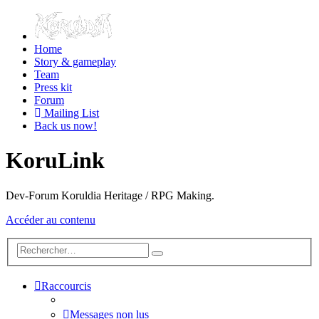
Home
Story & gameplay
Team
Press kit
Forum
Mailing List
Back us now!
KoruLink
Dev-Forum Koruldia Heritage / RPG Making.
Accéder au contenu
Raccourcis
Messages non lus