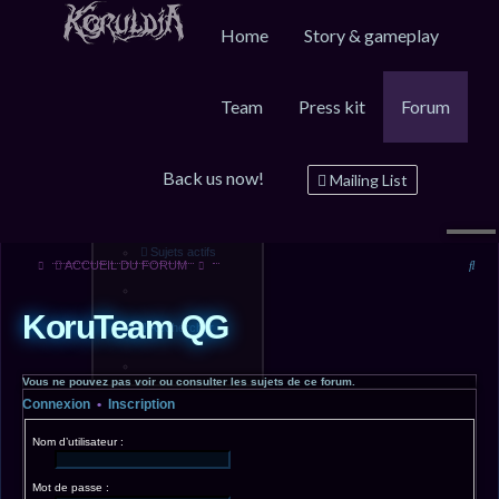
Home
Story & gameplay
Team
Press kit
Forum
FAQ
Inscription
Connexion
Back us now!
Messages non lus
Mailing List
Sujets sans réponse
Sujets actifs
Rec
ACCUEIL DU FORUM
KoruTeam QG
Rechercher
Vous ne pouvez pas voir ou consulter les sujets de ce forum.
Connexion
•
Inscription
Nom d’utilisateur :
Mot de passe :