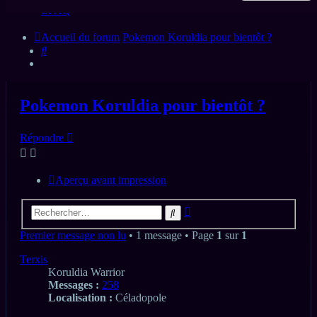
FAQ
Accueil du forum
Pokemon Koruldia pour bientôt ?
Rechercher
Pokemon Koruldia pour bientôt ?
Répondre
Aperçu avant impression
Recherche
Rechercher
avancée
Premier message non lu
• 1 message • Page
1
sur
1
Terxis
Koruldia Warrior
Messages :
258
Localisation :
Céladopole