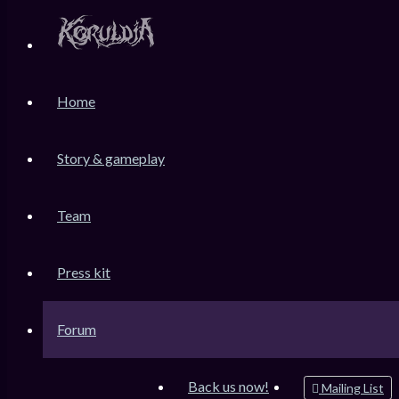
KoruLink
Home
Dev-Forum Koruldia Heritage / RPG Making.
Accéder au contenu
Story & gameplay
Team
Raccourcis
Messages non lus
Press kit
Sujets sans réponse
Sujets actifs
Forum
Rechercher
Connexion
Back us now!
Mailing List
Inscription