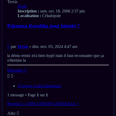
Terxis
Profil
Inscription :
sam. oct. 18, 2008 2:37 pm
Localisation :
Céladopole
Pokemon Koruldia pour bientôt ?
Citation
Message
par
Terxis
»
dim. nov. 03, 2024 4:47 am
non
lu
la démo remix m'a bien hypé mais il faut reconnaitre que ça
s'éternise la
Haut
Répondre
Aperçu avant impression
1 message • Page
1
sur
1
Revenir à « DISCUSSION GENERALE »
Aller