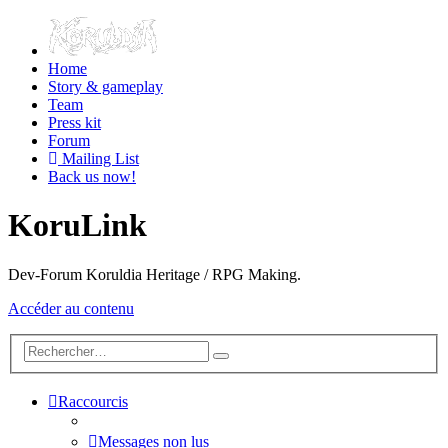
Home
Story & gameplay
Team
Press kit
Forum
Mailing List
Back us now!
KoruLink
Dev-Forum Koruldia Heritage / RPG Making.
Accéder au contenu
Raccourcis
Messages non lus