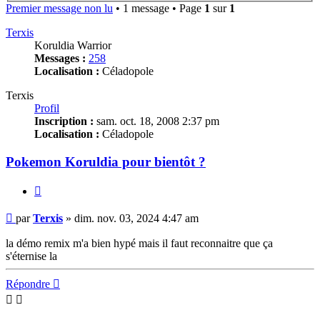
Premier message non lu
• 1 message • Page
1
sur
1
Terxis
Koruldia Warrior
Messages :
258
Localisation :
Céladopole
Terxis
Profil
Inscription :
sam. oct. 18, 2008 2:37 pm
Localisation :
Céladopole
Pokemon Koruldia pour bientôt ?
Citation
Message
par
Terxis
»
dim. nov. 03, 2024 4:47 am
non
lu
la démo remix m'a bien hypé mais il faut reconnaitre que ça
s'éternise la
Haut
Répondre