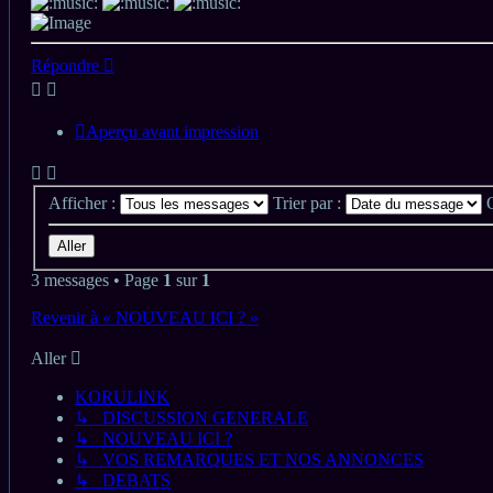
Haut
Répondre
Aperçu avant impression
Afficher :
Trier par :
3 messages • Page
1
sur
1
Revenir à « NOUVEAU ICI ? »
Aller
KORULINK
↳ DISCUSSION GENERALE
↳ NOUVEAU ICI ?
↳ VOS REMARQUES ET NOS ANNONCES
↳ DEBATS