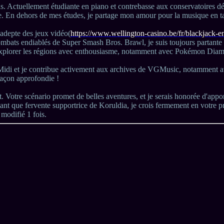
s. Actuellement étudiante en piano et contrebasse aux conservatoires d
. En dehors de mes études, je partage mon amour pour la musique en ta
 adepte des jeux vidéo(
https://www.wellington-casino.be/fr/blackjack-en
ombats endiablés de Super Smash Bros. Brawl, je suis toujours partante
à explorer les régions avec enthousiasme, notamment avec Pokémon Dia
Midi et je contribue activement aux archives de VGMusic, notamment av
 façon approfondie !
jet. Votre scénario promet de belles aventures, et je serais honorée d'ap
ant que fervente supportrice de Koruldia, je crois fermement en votre pro
 modifié 1 fois.