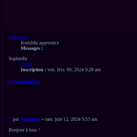
Aperçu avant impression
Recherche
Rechercher
avancée
Premier message non lu
• 3 messages • Page
1
sur
1
Sophielbr
Koruldia apprentice
Messages :
1
Sophielbr
Profil
Inscription :
ven. févr. 09, 2024 9:28 am
Présentation
Citation
Citation
Message
par
Sophielbr
»
mer. juin 12, 2024 5:55 am
non
lu
Bonjour à tous !