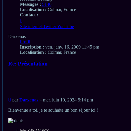
Messages :
5146
Localisation :
Colmar, France
Contact :
Contacter
Darxenas
Site internet
Twitter
YouTube
Darxenas
Profil
Inscription :
ven. janv. 16, 2009 11:45 pm
Localisation :
Colmar, France
Re: Présentation
Citation
Citation
Message
par
Darxenas
»
mer. juin 19, 2024 5:14 pm
non
lu
Bienvenue a toi, je te souhaite un bon séjour ici !
Me && MORY