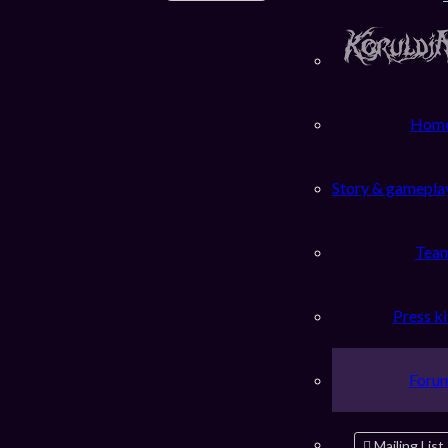
Hom
Story & gamepla
Tea
Press ki
Foru
Mailing List