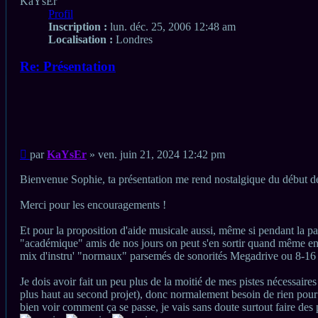
KaYsEr
Profil
Inscription :
lun. déc. 25, 2006 12:48 am
Localisation :
Londres
Re: Présentation
Citation
Citation
Message
par
KaYsEr
»
ven. juin 21, 2024 12:42 pm
non
lu
Bienvenue Sophie, ta présentation me rend nostalgique du début 
Merci pour les encouragements !
Et pour la proposition d'aide musicale aussi, même si pendant la p
"académique" amis de nos jours on peut s'en sortir quand même en e
mix d'instru' "normaux" parsemés de sonorités Megadrive ou 8-16 b
Je dois avoir fait un peu plus de la moitié de mes pistes nécessaires
plus haut au second projet), donc normalement besoin de rien pour 
bien voir comment ça se passe, je vais sans doute surtout faire des 