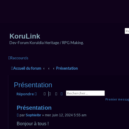
KoruLink
Dev-Forum Koruldia Heritage / RPG Making.
Raccourcis
Accueil du forum
Présentation
Présentation
Rechercher
Recherche avancée
Répondre
Premier messag
Présentation
M
par
Sophielbr
»
mer. juin 12, 2024 5:55 am
e
s
Bonjour à tous !
s