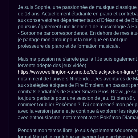
a
g
Je suis Sophie, une passionnée de musique classique
e
de 18 ans. Actuellement étudiante en piano et contreb
n
o
aux conservatoires départementaux d'Orléans et de Bloi
n
poursuis également une licence 1 de musicologie à Par
l
u
- Sorbonne par correspondance. En dehors de mes étu
je partage mon amour pour la musique en tant que
professeure de piano et de formation musicale.
Mais ma passion ne s'arrête pas là ! Je suis également
fervente adepte des jeux vidéo(
https://www.wellington-casino.be/fr/blackjack-en-ligne/
)
notamment de l'univers Nintendo . Des aventures de M
aux stratégies épiques de Fire Emblem, en passant par
combats endiablés de Super Smash Bros. Brawl, je sui
toujours partante pour une session de jeu. Et bien sûr,
comment oublier Pokémon ? J'ai commencé mon périp
avec la version jaune et je continue à explorer les régi
avec enthousiasme, notamment avec Pokémon Diama
Pendant mon temps libre, je suis également séquenceu
format Midi et je contribue activement aux archives de