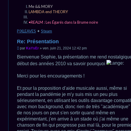
o
n
Me && MORY
l
LAMBDA end THEORY
u
•REALM : Les Égarés dans la Brume noire
PIXLEAVES
✦
Steam
Re: Présentation
M
par
KaYsEr
»
ven. juin 21, 2024 12:42 pm
e
s
Bienvenue Sophie, ta présentation me rend nostalgiqu
s
début des années 2010 va savoir pourquoi
a
g
e
Merci pour les encouragements !
n
o
n
Et pour la proposition d'aide musicale aussi, même si
l
u
pendant la pandémie je m'y suis mis un peu plus
sérieusement, en utilisant les outils davantage compati
avec mon background, donc rien de très "académique"
de nos jours on peut s'en sortir quand même en
expérimentant, j'en arrive à un stade où j'ai même une
chanson de fin qui progresse pas mal là, pour le premie