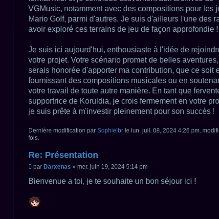
VGMusic, notamment avec des compositions pour les 
Mario Golf, parmi d'autres. Je suis d'ailleurs l'une des r
avoir exploré ces terrains de jeu de façon approfondie !
Je suis ici aujourd'hui, enthousiaste à l'idée de rejoindr
votre projet. Votre scénario promet de belles aventures, 
serais honorée d'apporter ma contribution, que ce soit 
fournissant des compositions musicales ou en soutena
votre travail de toute autre manière. En tant que fervent
supportrice de Koruldia, je crois fermement en votre pro
je suis prête à m'investir pleinement pour son succès !
Dernière modification par
Sophielbr
le lun. juil. 08, 2024 4:26 pm, modif
fois.
Re: Présentation
M
par
Darxenas
»
mer. juin 19, 2024 5:14 pm
e
s
Bienvenue a toi, je te souhaite un bon séjour ici !
s
a
g
e
n