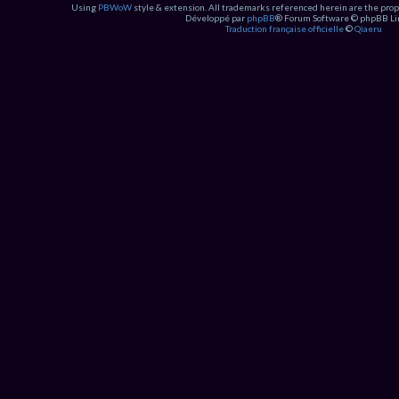
Using
PBWoW
style & extension. All trademarks referenced herein are the prop
Développé par
phpBB
® Forum Software © phpBB Li
Traduction française officielle
©
Qiaeru