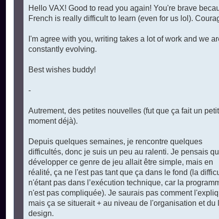
s
Hello VAX! Good to read you again! You're brave beca
s
French is really difficult to learn (even for us lol). Coura
a
g
e
I'm agree with you, writing takes a lot of work and we a
n
o
constantly evolving.
n
l
u
Best wishes buddy!
-
Autrement, des petites nouvelles (fut que ça fait un petit
moment déjà).
Depuis quelques semaines, je rencontre quelques
difficultés, donc je suis un peu au ralenti. Je pensais q
développer ce genre de jeu allait être simple, mais en
réalité, ça ne l'est pas tant que ça dans le fond (la diffic
n'étant pas dans l’exécution technique, car la program
n'est pas compliquée). Je saurais pas comment l'expliq
mais ça se situerait + au niveau de l'organisation et du 
design.