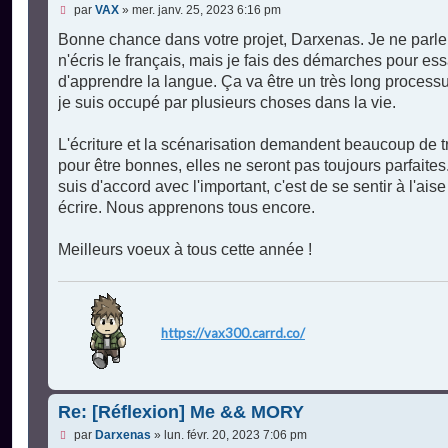
M
par
VAX
»
mer. janv. 25, 2023 6:16 pm
e
s
Bonne chance dans votre projet, Darxenas. Je ne parle
s
n'écris le français, mais je fais des démarches pour es
a
g
d'apprendre la langue. Ça va être un très long process
e
je suis occupé par plusieurs choses dans la vie.
n
o
n
L'écriture et la scénarisation demandent beaucoup de t
l
u
pour être bonnes, elles ne seront pas toujours parfaites
suis d'accord avec l'important, c'est de se sentir à l'ais
écrire. Nous apprenons tous encore.
Meilleurs voeux à tous cette année !
https://vax300.carrd.co/
Re: [Réflexion] Me && MORY
M
par
Darxenas
»
lun. févr. 20, 2023 7:06 pm
e