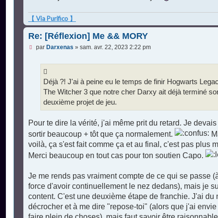
【 Via Purifico 】
Re: [Réflexion] Me && MORY
M
par
Darxenas
»
sam. avr. 22, 2023 2:22 pm
e
s
s
a
g
Déjà ?! J'ai à peine eu le temps de finir Hogwarts Lega
e
The Witcher 3 que notre cher Darxy ait déjà terminé so
n
o
deuxième projet de jeu.
n
l
u
Pour te dire la vérité, j'ai même prit du retard. Je devais
sortir beaucoup + tôt que ça normalement.
M
voilà, ça s'est fait comme ça et au final, c'est pas plus m
Merci beaucoup en tout cas pour ton soutien Capo.
Je me rends pas vraiment compte de ce qui se passe (
force d'avoir continuellement le nez dedans), mais je s
content. C'est une deuxième étape de franchie. J'ai du 
décrocher et à me dire "repose-toi" (alors que j'ai envie
faire plein de choses), mais faut savoir être raisonnable