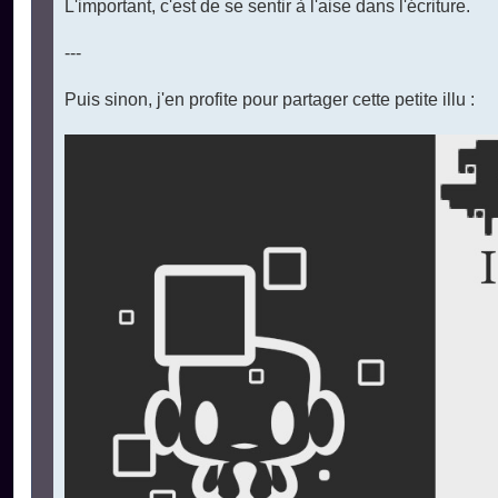
L'important, c'est de se sentir à l'aise dans l'écriture.
---
Puis sinon, j'en profite pour partager cette petite illu :