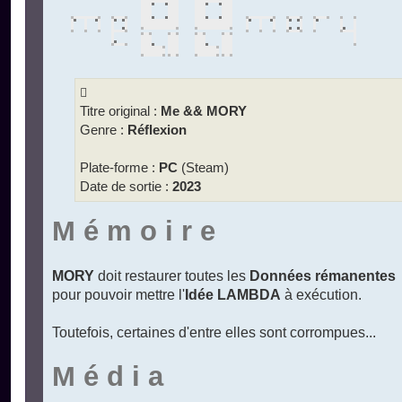
s
a
g
e
n
o
n
l
u
Titre original :
Me && MORY
Genre :
Réflexion
Plate-forme :
PC
(Steam)
Date de sortie :
2023
M é m o i r e
MORY
doit restaurer toutes les
Données rémanentes
pour pouvoir mettre l'
Idée LAMBDA
à exécution.
Toutefois, certaines d'entre elles sont corrompues...
M é d i a