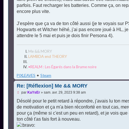
parfois. Faut recharger les batteries. Comme ça, on rep
encore plus vite.
J'espère que ça va de ton côté aussi (je te voyais sur P
Hogwarts et Witcher héhé, j'ai pas encore joué à HL, je
attendre le 5 mai et puis je dois finir Persona 4).
Me && MORY
LAMBDA end THEORY
•REALM : Les Égarés dans la Brume noire
PIXLEAVES
✦
Steam
Re: [Réflexion] Me && MORY
M
par
KaYsEr
»
sam. avr. 29, 2023 9:38 am
e
s
Désolé pour le petit retard à répondre, j'avais lu ton m
s
de motivation et ça m'a bien réconforté en tout cas, mer
a
g
pour ça (même si c'est un peu en retard), et je vois que
e
ton côté t'as fais fort à nouveau.
n
o
n