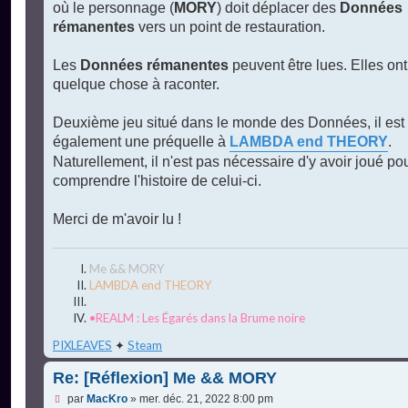
où le personnage (
MORY
) doit déplacer des
Données
rémanentes
vers un point de restauration.
Les
Données rémanentes
peuvent être lues. Elles ont
quelque chose à raconter.
Deuxième jeu situé dans le monde des Données, il est
également une préquelle à
LAMBDA end THEORY
.
Naturellement, il n'est pas nécessaire d'y avoir joué po
comprendre l'histoire de celui-ci.
Merci de m'avoir lu !
Me && MORY
LAMBDA end THEORY
•REALM : Les Égarés dans la Brume noire
PIXLEAVES
✦
Steam
Re: [Réflexion] Me && MORY
M
par
MacKro
»
mer. déc. 21, 2022 8:00 pm