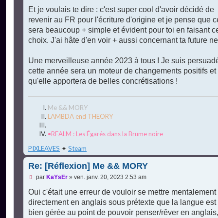
e
Et je voulais te dire : c'est super cool d'avoir décidé de
n
o
revenir au FR pour l'écriture d'origine et je pense que c
n
sera beaucoup + simple et évident pour toi en faisant c
l
u
choix. J'ai hâte d'en voir + aussi concernant ta future n
Une merveilleuse année 2023 à tous ! Je suis persuad
cette année sera un moteur de changements positifs et
qu'elle apportera de belles concrétisations !
Me && MORY
LAMBDA end THEORY
•REALM : Les Égarés dans la Brume noire
PIXLEAVES
✦
Steam
Re: [Réflexion] Me && MORY
M
par
KaYsEr
»
ven. janv. 20, 2023 2:53 am
e
s
Oui c'était une erreur de vouloir se mettre mentalement
s
directement en anglais sous prétexte que la langue est 
a
g
bien gérée au point de pouvoir penser/rêver en anglais
e