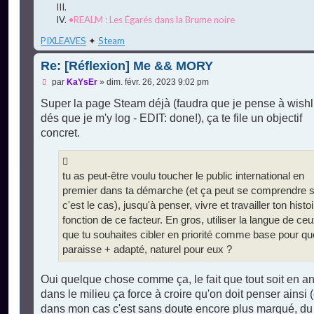
•REALM : Les Égarés dans la Brume noire
PIXLEAVES
✦
Steam
Re: [Réflexion] Me && MORY
M
par
KaYsEr
»
dim. févr. 26, 2023 9:02 pm
e
s
Super la page Steam déjà (faudra que je pense à wishl
s
dés que je m'y log - EDIT: done!), ça te file un objectif
a
g
concret.
e
n
o
n
tu as peut-être voulu toucher le public international en
l
u
premier dans ta démarche (et ça peut se comprendre s
c'est le cas), jusqu'à penser, vivre et travailler ton histo
fonction de ce facteur. En gros, utiliser la langue de ce
que tu souhaites cibler en priorité comme base pour qu
paraisse + adapté, naturel pour eux ?
Oui quelque chose comme ça, le fait que tout soit en an
dans le milieu ça force à croire qu'on doit penser ainsi (
dans mon cas c'est sans doute encore plus marqué, du 