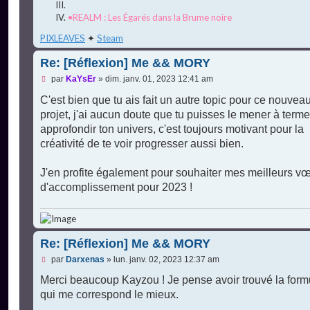
•REALM : Les Égarés dans la Brume noire
PIXLEAVES
✦
Steam
Re: [Réflexion] Me && MORY
M
par
KaYsEr
»
dim. janv. 01, 2023 12:41 am
e
s
C'est bien que tu ais fait un autre topic pour ce nouvea
s
projet, j'ai aucun doute que tu puisses le mener à terme
a
g
approfondir ton univers, c'est toujours motivant pour la
e
créativité de te voir progresser aussi bien.
n
o
n
J'en profite également pour souhaiter mes meilleurs v
l
u
d'accomplissement pour 2023 !
Re: [Réflexion] Me && MORY
M
par
Darxenas
»
lun. janv. 02, 2023 12:37 am
e
s
Merci beaucoup Kayzou ! Je pense avoir trouvé la form
s
qui me correspond le mieux.
a
g