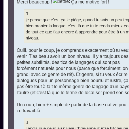
u
Merci beaucoup !
Ça me motive fort !
je pense que c'est ça le piège, quand tu sais un peu tro
bien manier la langue, c'est là que tu te rends mieux c
de tout ce que t'as encore à apprendre pour être à un 
niveau.
Ouiii, pour le coup, je comprends exactement où tu veu
venir. T'as beau avoir un bon niveau, il y a toujours des
petites subtilités, des tics de langages qui sont pas
forcément naturels pour nous (parce que forcément, on
grandi avec ce genre de réf). Et genre, si tu veux écrire
dialogues pour un personnage bien bourru et rustre, ça
pas être tout à fait le même genre de langage d'un pays
l'autre (et c'est là que le terme de localiser prend son s
Du coup, bien + simple de partir de la base native pour 
ce travail-là.
Tandis que ceux au niveau "brayanne iz inze kitcheune