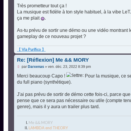
e
s
Très prometteur tout ça !
s
La musique est fidèle à ton style habituel, à la vibe LeT.
a
g
ça me plait
.
e
n
o
As-tu prévu de sortir une démo ou une vidéo montrant l
n
gameplay de ce nouveau projet ?
l
u
【 Via Purifico 】
Re: [Réflexion] Me && MORY
M
par
Darxenas
»
ven. déc. 23, 2022 8:39 pm
e
s
Merci beaucoup Capo !
Pour la musique, ce s
s
du full piano (synthétique).
a
g
e
J'ai pas prévu de sortir de démo cette fois-ci, parce que
n
o
pense que ce sera pas nécessaire ou utile (compte ten
n
genre), mais il y aura un trailer plus tard.
l
u
Me && MORY
LAMBDA end THEORY