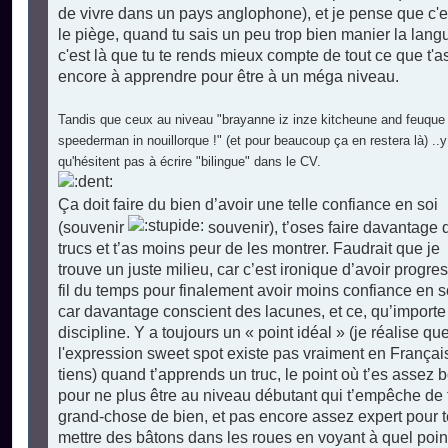
de vivre dans un pays anglophone), et je pense que c'e
le piège, quand tu sais un peu trop bien manier la lang
c'est là que tu te rends mieux compte de tout ce que t'a
encore à apprendre pour être à un méga niveau.
Tandis que ceux au niveau "brayanne iz inze kitcheune and feuque
speederman in nouillorque !" (et pour beaucoup ça en restera là) ..y
qu'hésitent pas à écrire "bilingue" dans le CV.
Ça doit faire du bien d’avoir une telle confiance en soi
(souvenir
souvenir), t’oses faire davantage 
trucs et t’as moins peur de les montrer. Faudrait que je
trouve un juste milieu, car c’est ironique d’avoir progre
fil du temps pour finalement avoir moins confiance en s
car davantage conscient des lacunes, et ce, qu’importe
discipline. Y a toujours un « point idéal » (je réalise qu
l'expression sweet spot existe pas vraiment en Françai
tiens) quand t’apprends un truc, le point où t’es assez 
pour ne plus être au niveau débutant qui t’empêche de 
grand-chose de bien, et pas encore assez expert pour t
mettre des bâtons dans les roues en voyant à quel point