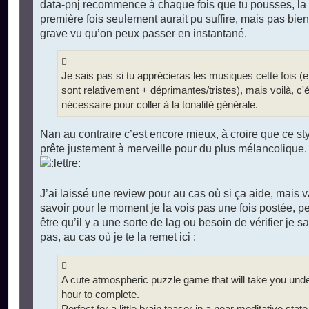
data-pnj recommence à chaque fois que tu pousses, la
première fois seulement aurait pu suffire, mais pas bien
grave vu qu’on peux passer en instantané.
Je sais pas si tu apprécieras les musiques cette fois (e
sont relativement + déprimantes/tristes), mais voilà, c'é
nécessaire pour coller à la tonalité générale.
Nan au contraire c’est encore mieux, à croire que ce st
prête justement à merveille pour du plus mélancolique.
J’ai laissé une review pour au cas où si ça aide, mais 
savoir pour le moment je la vois pas une fois postée, pe
être qu’il y a une sorte de lag ou besoin de vérifier je sa
pas, au cas où je te la remet ici :
A cute atmospheric puzzle game that will take you und
hour to complete.
Perfect for a little brain teaser in a near meditative state