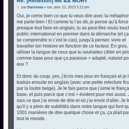
Re: [Réflexion] Me && MORY
M
par
Darxenas
»
lun. janv. 23, 2023 5:22 pm
e
s
Oui, je cerne bien ce que tu veux dire avec ta métaphor
s
me parle bien ! Et comme tu l'as dit, je pense qu'à force
a
g
presque tout faire en anglais, tu as peut-être voulu touc
e
public international en premier dans ta démarche (et ça
n
o
se comprendre si c'est le cas), jusqu'à penser, vivre et
n
travailler ton histoire en fonction de ce facteur. En gros,
l
u
utiliser la langue de ceux que tu souhaites cibler en prio
comme base pour que ça paraisse + adapté, naturel po
eux ?
Et donc du coup, yes, j'écris mes jeux en français et je 
traduis ensuite en anglais (avec une petite relecture fin
par la loutre belge). Je le fais parce que j'aime le franç
base, et puis parce que c'est + évident pour moi aussi. 
sais ce que j'ai envie de dire et où j'ai envie d'aller. Je 
qu'il y a plein de subtilités dans notre langue qui font q
1001 manières de dire quelque chose et ça, ça plait pa
tout le monde.