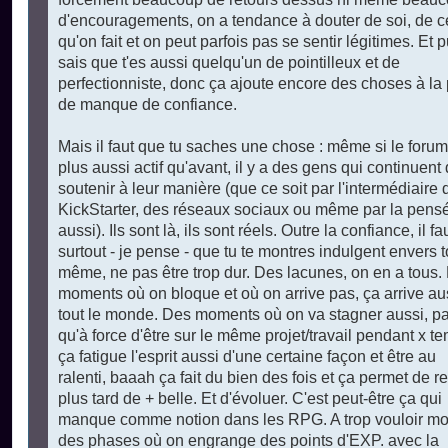
d'encouragements, on a tendance à douter de soi, de c
qu'on fait et on peut parfois pas se sentir légitimes. Et p
sais que t'es aussi quelqu'un de pointilleux et de
perfectionniste, donc ça ajoute encore des choses à la 
de manque de confiance.
Mais il faut que tu saches une chose : même si le forum
plus aussi actif qu'avant, il y a des gens qui continuent 
soutenir à leur manière (que ce soit par l'intermédiaire 
KickStarter, des réseaux sociaux ou même par la pens
aussi). Ils sont là, ils sont réels. Outre la confiance, il fa
surtout - je pense - que tu te montres indulgent envers t
même, ne pas être trop dur. Des lacunes, on en a tous.
moments où on bloque et où on arrive pas, ça arrive au
tout le monde. Des moments où on va stagner aussi, p
qu'à force d'être sur le même projet/travail pendant x t
ça fatigue l'esprit aussi d'une certaine façon et être au
ralenti, baaah ça fait du bien des fois et ça permet de re
plus tard de + belle. Et d'évoluer. C'est peut-être ça qui
manque comme notion dans les RPG. A trop vouloir mo
des phases où on engrange des points d'EXP. avec la