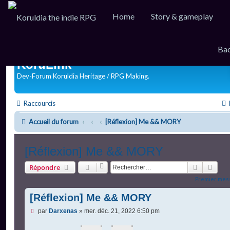
Home
Story & gameplay
Bac
KoruLink
Dev-Forum Koruldia Heritage / RPG Making.
Raccourcis
Accueil du forum
[Réflexion] Me && MORY
[Réflexion] Me && MORY
Recherch
Rech
Répondre
Premier mes
[Réflexion] Me && MORY
M
par
Darxenas
»
mer. déc. 21, 2022 6:50 pm
e
s