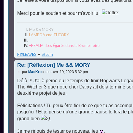
Je reste à votre disposition si vous avez des questions.
Merci pour le soutien et pour m'avoir lu !
Me && MORY
LAMBDA end THEORY
•REALM : Les Égarés dans la Brume noire
PIXLEAVES
✦
Steam
Re: [Réflexion] Me && MORY
M
par
MacKro
»
mer. avr. 19, 2023 5:32 pm
e
s
Déjà ?! J'ai à peine eu le temps de finir Hogwarts Lega
s
The Witcher 3 que notre cher Darxy ait déjà terminé so
a
g
deuxième projet de jeu.
e
n
o
Félicitations ! Tu peux être fier de ce que tu as accompl
n
jusqu'ici ! Et je pense qu'une grande pause te fera le pl
l
u
grand bien
.
Je me réjouis de tester ce nouveau jeu
.