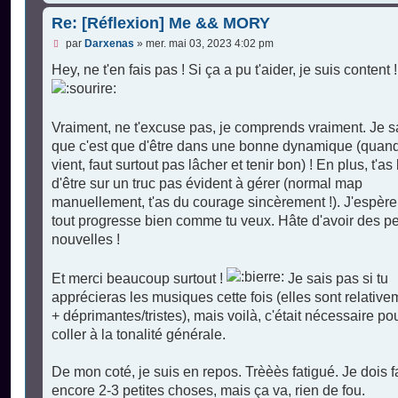
Re: [Réflexion] Me && MORY
M
par
Darxenas
»
mer. mai 03, 2023 4:02 pm
e
s
Hey, ne t'en fais pas ! Si ça a pu t'aider, je suis content !
s
a
g
e
Vraiment, ne t'excuse pas, je comprends vraiment. Je s
n
o
que c'est que d'être dans une bonne dynamique (quan
n
vient, faut surtout pas lâcher et tenir bon) ! En plus, t'as l
l
u
d'être sur un truc pas évident à gérer (normal map
manuellement, t'as du courage sincèrement !). J'espèr
tout progresse bien comme tu veux. Hâte d'avoir des pe
nouvelles !
Et merci beaucoup surtout !
Je sais pas si tu
apprécieras les musiques cette fois (elles sont relative
+ déprimantes/tristes), mais voilà, c'était nécessaire po
coller à la tonalité générale.
De mon coté, je suis en repos. Trèèès fatigué. Je dois f
encore 2-3 petites choses, mais ça va, rien de fou.