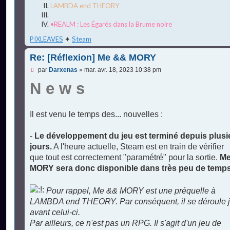
LAMBDA end THEORY
•REALM : Les Égarés dans la Brume noire
PIXLEAVES
✦
Steam
Re: [Réflexion] Me && MORY
M
par
Darxenas
»
mar. avr. 18, 2023 10:38 pm
e
N e w s
s
s
a
g
e
Il est venu le temps des... nouvelles :
n
o
n
-
Le développement du jeu est terminé depuis plusi
l
jours.
A l'heure actuelle, Steam est en train de vérifier
u
que tout est correctement "paramétré" pour la sortie.
Me
MORY sera donc disponible dans très peu de temps
Pour rappel, Me && MORY est une préquelle à
LAMBDA end THEORY. Par conséquent, il se déroule j
avant celui-ci.
Par ailleurs, ce n'est pas un RPG. Il s'agit d'un jeu de