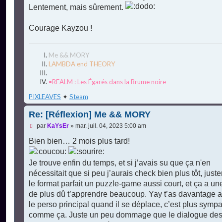
Lentement, mais sûrement.
Courage Kayzou !
Me && MORY
LAMBDA end THEORY
•REALM : Les Égarés dans la Brume noire
PIXLEAVES
✦
Steam
Re: [Réflexion] Me && MORY
M
par
KaYsEr
»
mar. juil. 04, 2023 5:00 am
e
s
Bien bien… 2 mois plus tard!
s
a
g
Je trouve enfin du temps, et si j’avais su que ça n'en
e
nécessitait que si peu j’aurais check bien plus tôt, just
n
o
le format parfait un puzzle-game aussi court, et ça a une
n
de plus dû t’apprendre beaucoup. Yay t’as davantage 
l
u
le perso principal quand il se déplace, c’est plus symp
comme ça. Juste un peu dommage que le dialogue de