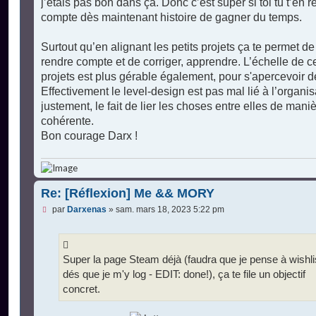
j’étais pas bon dans ça. Donc c’est super si toi tu t’en 
compte dès maintenant histoire de gagner du temps.
Surtout qu’en alignant les petits projets ça te permet de
rendre compte et de corriger, apprendre. L’échelle de c
projets est plus gérable également, pour s'apercevoir d
Effectivement le level-design est pas mal lié à l’organis
justement, le fait de lier les choses entre elles de mani
cohérente.
Bon courage Darx !
Re: [Réflexion] Me && MORY
M
par
Darxenas
»
sam. mars 18, 2023 5:22 pm
e
s
s
a
g
Super la page Steam déjà (faudra que je pense à wishli
e
dés que je m'y log - EDIT: done!), ça te file un objectif
n
o
concret.
n
l