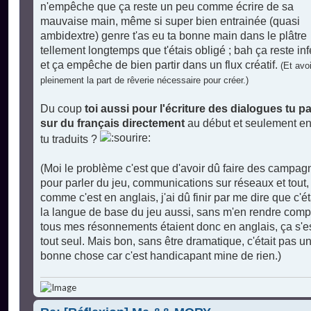
n'empêche que ça reste un peu comme écrire de sa
n
o
mauvaise main, même si super bien entrainée (quasi
n
ambidextre) genre t'as eu ta bonne main dans le plâtre
l
u
tellement longtemps que t'étais obligé ; bah ça reste inf
et ça empêche de bien partir dans un flux créatif.
(Et avoi
pleinement la part de rêverie nécessaire pour créer.)
Du coup
toi aussi pour l'écriture des dialogues tu p
sur du français directement
au début et seulement en
tu traduits ?
(Moi le problème c'est que d'avoir dû faire des campag
pour parler du jeu, communications sur réseaux et tout,
comme c'est en anglais, j'ai dû finir par me dire que c'ét
la langue de base du jeu aussi, sans m'en rendre comp
tous mes résonnements étaient donc en anglais, ça s'est
tout seul. Mais bon, sans être dramatique, c'était pas u
bonne chose car c'est handicapant mine de rien.)