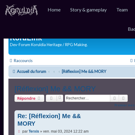
Home
Story & gameplay
Team
Bac
KoruLink
Dev-Forum Koruldia Heritage / RPG Making.
Raccourcis
Accueil du forum
[Réflexion] Me && MORY
[Réflexion] Me && MORY
Recherch
Rech
Répondre
Premier mes
Re: [Réflexion] Me &&
MORY
M
par
Terxis
»
ven. mai 03, 2024 12:22 am