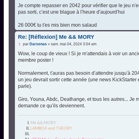
e
s
Je compte repasser en 2042 pour vérifier que le jeu n'e
s
pas sorti, c'est une blague à l'heure d'aujourd'hui
a
g
e
26 000€ tu t'es mis bien mon salaud
n
o
n
Re: [Réflexion] Me && MORY
l
u
M
par
Darxenas
»
sam. mai 04, 2024 3:04 am
e
s
Wow, le coup de vieux ! Si je m'attendais à voir un anc
s
membre poster !
a
g
e
Normalement, t'auras pas besoin d'attendre jusqu'à 204
n
o
un jeu devrait sortir cette année (une news KickStarter
n
parle).
l
u
Giro, Youna, Abdc, Deathange, et tous les autres... Je 
demande ce qu'ils deviennent.
Me && MORY
LAMBDA end THEORY