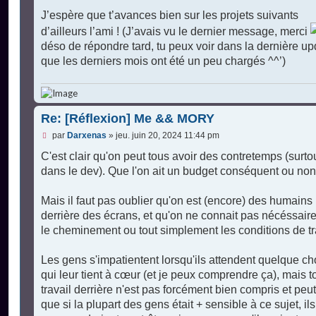
J’espère que t’avances bien sur les projets suivants
d’ailleurs l’ami ! (J’avais vu le dernier message, merci
déso de répondre tard, tu peux voir dans la dernière up
que les derniers mois ont été un peu chargés ^^’)
Re: [Réflexion] Me && MORY
M
par
Darxenas
»
jeu. juin 20, 2024 11:44 pm
e
s
C'est clair qu'on peut tous avoir des contretemps (surto
s
dans le dev). Que l'on ait un budget conséquent ou non
a
g
e
Mais il faut pas oublier qu'on est (encore) des humains
n
o
derrière des écrans, et qu'on ne connait pas nécéssair
n
le cheminement ou tout simplement les conditions de tr
l
u
Les gens s'impatientent lorsqu'ils attendent quelque c
qui leur tient à cœur (et je peux comprendre ça), mais to
travail derrière n'est pas forcément bien compris et peut
que si la plupart des gens était + sensible à ce sujet, ils