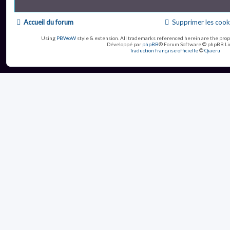
Accueil du forum
Supprimer les cook
Using
PBWoW
style & extension. All trademarks referenced herein are the prop
Développé par
phpBB
® Forum Software © phpBB Li
Traduction française officielle
©
Qiaeru