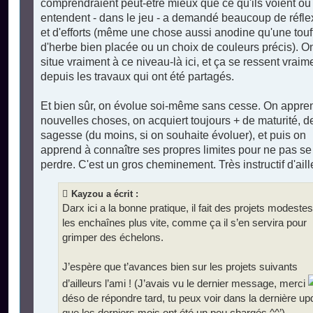
comprendraient peut-être mieux que ce qu'ils voient ou
entendent - dans le jeu - a demandé beaucoup de réfle
et d'efforts (même une chose aussi anodine qu'une touf
d'herbe bien placée ou un choix de couleurs précis). O
situe vraiment à ce niveau-là ici, et ça se ressent vraim
depuis les travaux qui ont été partagés.
Et bien sûr, on évolue soi-même sans cesse. On appre
nouvelles choses, on acquiert toujours + de maturité, d
sagesse (du moins, si on souhaite évoluer), et puis on
apprend à connaître ses propres limites pour ne pas se
perdre. C'est un gros cheminement. Très instructif d'aill
Kayzou a écrit :
Darx ici a la bonne pratique, il fait des projets modestes
les enchaînes plus vite, comme ça il s’en servira pour
grimper des échelons.
J’espère que t’avances bien sur les projets suivants
d’ailleurs l’ami ! (J’avais vu le dernier message, merci
déso de répondre tard, tu peux voir dans la dernière up
que les derniers mois ont été un peu chargés ^^’)