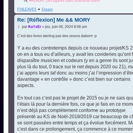
•REALM : Les Égarés dans la Brume noire
PIXLEAVES
✦
Steam
Re: [Réflexion] Me && MORY
M
par
KaYsEr
»
jeu. juin 06, 2024 8:06 am
e
s
C’est des livres sterling pas des zeuros daborrr :p
s
a
g
Y a eu des contretemps depuis ce nouveau projet/KS 2
e
on en a tous eu d’ailleurs, y avait les covideries qu’ont f
n
o
disparaître musicien et codeurs (y en a genre ils sont ju
n
plus là du tout, 0 trace sur le net depuis 2020 ou 21), m
l
u
j’ai appris leurs taf donc au moins j’ai l’impression d’êtr
davantage « en contrôle » donc c’est bien sur certains
aspects.
En tout cas c’est pas le projet de 2015 ou je ne sais q
t’étais là pour la dernière fois, ce que je fais en ce mom
n’est déjà pas complètement conforme au prototype
présenté au KS de Noël-2018/2019 car beaucoup de c
se sont passées entre temps et ça évolue forcément. M
c'est dans ce prolongement, ça commence à ce momen