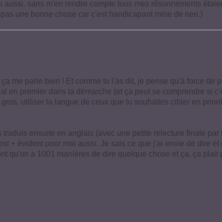
 jeu aussi, sans m'en rendre compte tous mes résonnements étaie
ait pas une bonne chose car c'est handicapant mine de rien.)
ça me parle bien ! Et comme tu l'as dit, je pense qu'à force de p
onal en premier dans ta démarche (et ça peut se comprendre si c'e
 En gros, utiliser la langue de ceux que tu souhaites cibler en pr
 traduis ensuite en anglais (avec une petite relecture finale par l
t + évident pour moi aussi. Je sais ce que j'ai envie de dire et où
 font qu'on a 1001 manières de dire quelque chose et ça, ça plait