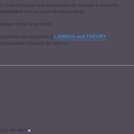
if. Le jeu propose une succession de niveaux à résoudre,
émanentes
vers un point de restauration.
quelque chose à raconter.
également une préquelle à
LAMBDA end THEORY
.
comprendre l'histoire de celui-ci.
Et ça me plait
.