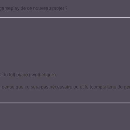
 gameplay de ce nouveau projet ?
du full piano (synthétique).
je pense que ce sera pas nécessaire ou utile (compte tenu du gen