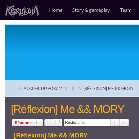
Home
Story & gameplay
Team
ACCUEIL DU FORUM
[RÉFLEXION] ME && MORY
[Réflexion] Me && MORY
Rechercher
Reche
Répondre
[Réflexion] Me && MORY