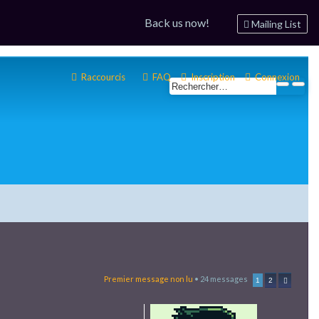
Back us now!
Mailing List
Raccourcis
FAQ
Inscription
Connexion
Premier message non lu
• 24 messages
1
2
Suivant