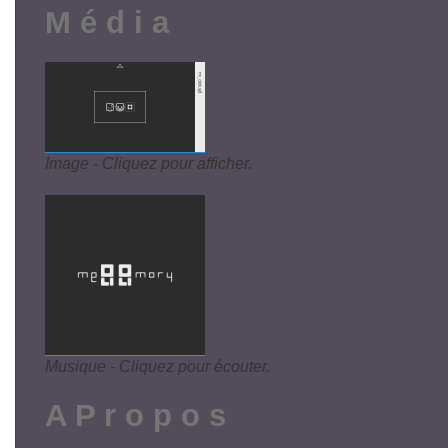
M é d i a
Image - Cliquez pour afficher.
Musique - Cliquez pour écouter.
A P r o p o s