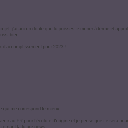
rojet, j'ai aucun doute que tu puisses le mener à terme et approf
aussi bien.
ux d'accomplissement pour 2023 !
e qui me correspond le mieux.
revenir au FR pour l'écriture d'origine et je pense que ce sera b
oncernant ta future news.