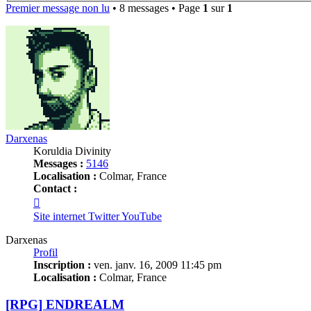
Premier message non lu
• 8 messages • Page
1
sur
1
Darxenas
Koruldia Divinity
Messages :
5146
Localisation :
Colmar, France
Contact :
Contacter
Darxenas
Site internet
Twitter
YouTube
Darxenas
Profil
Inscription :
ven. janv. 16, 2009 11:45 pm
Localisation :
Colmar, France
[RPG] ENDREALM