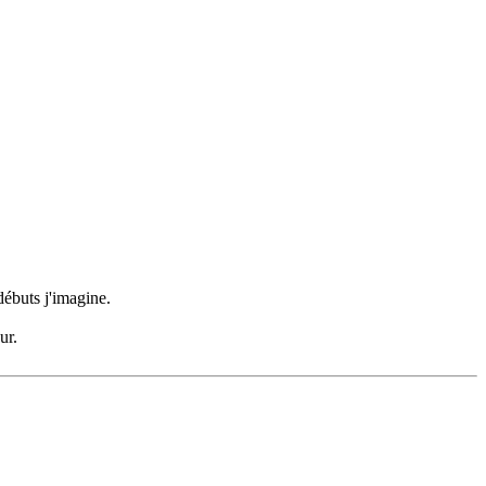
débuts j'imagine.
ur.