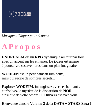
Musique - Cliquez pour écouter.
A P r o p o s
ENDREALM
est un
RPG
dynamique au tour par tour
avec un accent sur les énigmes. Le joueur est amené
à poursuivre ses aventures dans un plan imaginaire.
WODEIM
est un petit hameau lumineux,
mais qui recèle de sombres secrets...
Explorez
WODEIM
, interagissez avec ses habitants,
et résolvez le mystère de la disparition de
NOR
ainsi que de votre ombre ! L'
Univers
est avec vous !
Bienvenue dans le
Volume 2
de la
DATA + STARS Saga
!