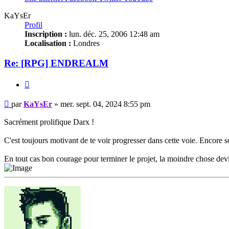
KaYsEr
Profil
Inscription :
lun. déc. 25, 2006 12:48 am
Localisation :
Londres
Re: [RPG] ENDREALM
Citation
Message
par
KaYsEr
»
mer. sept. 04, 2024 8:55 pm
non
lu
Sacrément prolifique Darx !
C'est toujours motivant de te voir progresser dans cette voie. Encore 
En tout cas bon courage pour terminer le projet, la moindre chose d
Haut