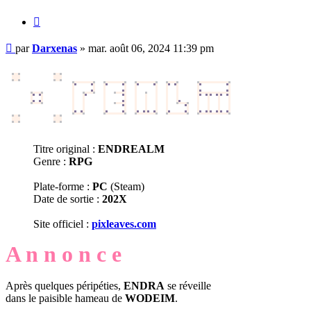
Citation
Message
par
Darxenas
»
mar. août 06, 2024 11:39 pm
non
lu
Titre original :
ENDREALM
Genre :
RPG
Plate-forme :
PC
(Steam)
Date de sortie :
202X
Site officiel :
pixleaves.com
A n n o n c e
Après quelques péripéties,
ENDRA
se réveille
dans le paisible hameau de
WODEIM
.