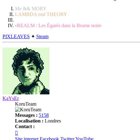
Me && MORY
LAMBDA end THEORY
•REALM : Les Égarés dans la Brume noire
PIXLEAVES
✦
Steam
Haut
KaYsEr
KoruTeam
Messages :
5158
Localisation :
Londres
Contact :
Contacter
KaYsEr
Site internet
Facebook
Twitter
YouTube