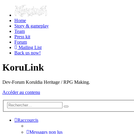
Home
Story & gameplay
Team
Press kit
Forum
Mailing List
Back us now!
KoruLink
Dev-Forum Koruldia Heritage / RPG Making.
Accéder au contenu
Raccourcis
Messages non lus